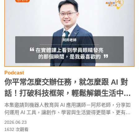
Podcast
你平常怎麼交辦任務，就怎麼跟 AI 對
話！打破科技框架，輕鬆解鎖生活中最
得力的創作夥伴 ft.阿邦老師 | 高年級不
本集邀請到機器人教育與 AI 應用講師－阿邦老師，分享如
何運用 AI 工具，讓創作、學習與生活變得更簡單、更有
打烊 x 用 AI 點亮第二人生 EP278
趣。
2026.06.23
1632
次觀看