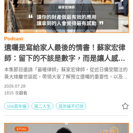
Podcast
遺囑是寫給家人最後的情書！蘇家宏律
師：留下的不該是數字，而是讓人感動
的愛 ft. 恩典法律事務所創辦人 蘇家宏
本集節目邀請「最暖律師」蘇家宏律師，從近日備受關注的
黃大煒離世談起，帶領大家了解預立遺囑的重要性，以及沒
律師 | 高年級不打烊 x 用 AI 點亮第二
有遺囑可能衍生的家庭衝突與法律問題。此外，近期引發討
2026.07.28
人生 EP283
論的遺產「特留分」當初設立的用意為何？為什麼在實務上
1815
次觀看
經常成為家人爭議的來源？未來可能朝什麼方向修法？蘇律
師也將將在節目中為大家進行深入淺出的分析。
104高年級
第二人生
高年級不打烊