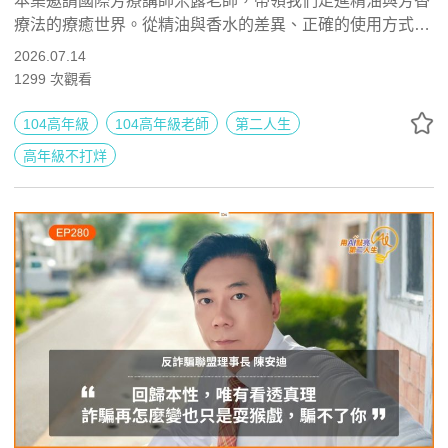
本集邀請國際芳療講師米露老師，帶領我們走進精油與芳香
療法的療癒世界。從精油與香水的差異、正確的使用方式，
用 AI 點亮第二人生 EP281
到如何透過氣味安撫情緒、改善睡眠、舒緩壓力，米露分享
2026.07.14
多年教學與陪伴學員的真實故事，讓我們看見芳療不只是
1299
次觀看
「香香的」，更是一種照顧自己的生活智慧。
104高年級
104高年級老師
第二人生
高年級不打烊