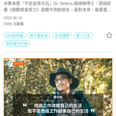
豐盛老後 ft. 平民投資天后 Dr. Selena |
本集來賓「平民投資天后」Dr. Selena 楊倩琳博士，透過新
書《啟動致富原力》提醒中高齡朋友，面對未來，最重要不
高年級不打烊 x 用 AI 點亮第二人生
能忘記的是持續學習、充實自己，一旦視界打開了，人生複
2026.06.16
EP277
利超乎想像！
2088
次觀看
104高年級
勞工退休金
生活理財
第二人生
高年級不打烊