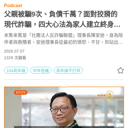
Podcast
父親被騙9次、負債千萬？面對狡猾的
現代詐騙，四大心法為家人建立終身防
詐免疫力 ft. 反詐騙聯盟理事長 陳安迪 |
本集來賓是「社團法人反詐騙聯盟」理事長陳安迪，身為陪
伴者與救贖者，安迪理事長從最初的憤怒、不甘，到站出來
高年級不打烊 x 用 AI 點亮第二人生
成立臉書反詐騙聯盟社團／協會，並出版新書《陪家人拆詐
2026.07.07
EP280
彈》，積極呼籲正視防詐這個社會現象。
1329
次觀看
104高年級
中年危機
高年級不打烊