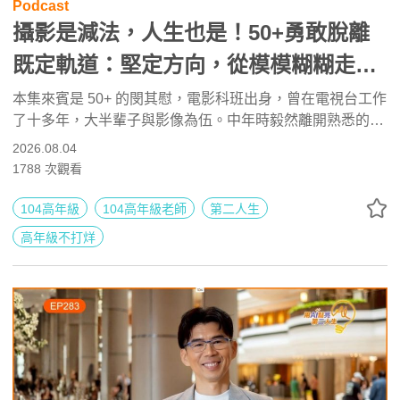
Podcast
攝影是減法，人生也是！50+勇敢脫離
既定軌道：堅定方向，從模模糊糊走向
清清楚楚 ft. 閔其慰老師 | 高年級不打烊
本集來賓是 50+ 的閔其慰，電影科班出身，曾在電視台工作
了十多年，大半輩子與影像為伍。中年時毅然離開熟悉的職
x 用 AI 點亮第二人生 EP284
場，他先前往中國發展，後因工作計畫中止返回台灣；面對
2026.08.04
職涯轉折，他大可選擇回到最熟悉的電視圈，但他沒有。 洞
1788
次觀看
察到高齡社會帶來的新需求與機會，他決定從擅長的影像出
發，到社區大學開課教導熟齡朋友使用「傻瓜相機」，再一
104高年級
104高年級老師
第二人生
路轉型至「手機攝影」，將過去的專業與時代趨勢完美結
高年級不打烊
合，成功創造出自己的新賽道。