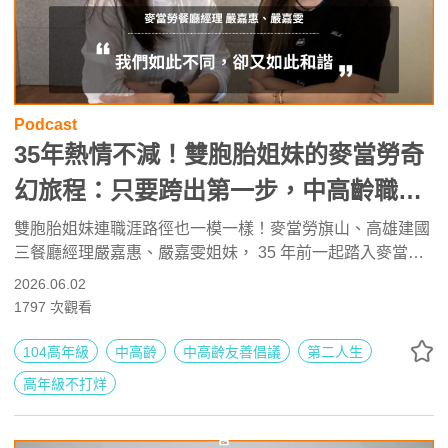
Podcast
35年熱情不減！雙胞胎姐妹的麥當勞奇
幻旅程：只要跨出第一步，中高齡職場
比想像中更包容 ft. 麥當勞餐廳經理 嚴
雙胞胎姐妹連職涯路徑也一模一樣！麥當勞旗山、高雄建國
三餐廳經理嚴嘉惠、嚴嘉雯姐妹， 35 年前一起踏入麥當
嘉惠、嚴嘉雯 | 高年級不打烊 x 用 AI
勞，從兼職打工服務生開始，又在同一天晉升為餐廳門市經
2026.06.02
點亮第二人生 EP275
理，即使經過這麼多年，兩位不但沒有工作倦怠，對於年少
1797
次觀看
時所選的第一份工作熱情依舊不減。
104高年級
中高齡
中高齡友善倡議
第二人生
高年級不打烊