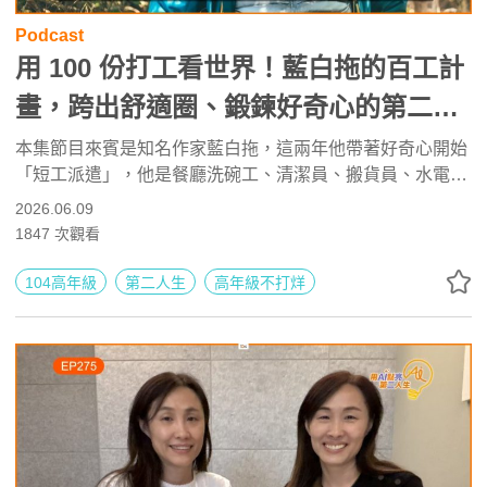
Podcast
用 100 份打工看世界！藍白拖的百工計
畫，跨出舒適圈、鍛鍊好奇心的第二人
生實踐 ft. 知名作家 藍白拖 | 高年級不
本集節目來賓是知名作家藍白拖，這兩年他帶著好奇心開始
「短工派遣」，他是餐廳洗碗工、清潔員、搬貨員、水電助
打烊 x 用 AI 點亮第二人生 EP276
手，他也是活動接待、臨時演員、賣場銷售、保全人員，在
2026.06.09
這些維持社會日常運作的最前線，藍白拖看見了截然不同的
1847
次觀看
世界，打破了慣性思維，更意外地在流汗勞動中再次認識自
己及工作的意義。
104高年級
第二人生
高年級不打烊