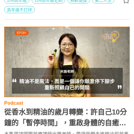
104高年級
104高年級老師
熟齡健康
第二人生
高年級不打烊
Podcast
從香水到精油的歲月轉變：許自己10分
鐘的「暫停時間」，重啟身體的自癒力
ft. 國際芳療講師米露 | 高年級不打烊 x