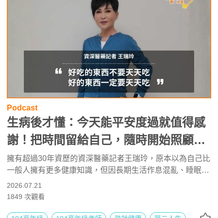
Podcast
生病後才懂：今天能平安度過就值得感
謝！把時間留給自己，隨時開始照顧健
康都不嫌晚 ft. 資深醫藥記者王瑞玲 | 高
擁有超過30年資歷的資深醫藥記者王瑞玲，原本以為自己比
一般人擁有更多健康知識，但因長期生活作息混亂、睡眠不
年級不打烊 x 用 AI 點亮第二人生
足，加上經營自媒體的快節奏高壓，身體逐漸亮起紅燈，56
2026.07.21
EP282
歲時甚至與死神擦身而過。她坦言，過去總是忙著規劃明
1849
次觀看
天、下個月、甚至下一年，但經歷生死關頭後才明白：今天
能平安度過，就已經很值得感謝。