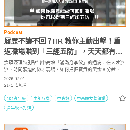
Podcast
履歷不讀不回？HR 教你主動出擊！重
返職場賺到「三經五防」，天天都有新
鮮事 ft. 統一超商人力資源部經理 林宸
宸碩經理特別點出中高齡「滿滿分享欲」的通病，在人才濟
濟、時間緊迫的徵才現場，如何把握寶貴的黃金 8 分鐘，精
碩 | 高年級不打烊 x 用 AI 點亮第二人
準輸出「與目標職缺高度貼合的經歷」，而不是冗長人生回
2026.07.01
生 EP279
顧，絕對是大家上場前最需要刻意練習的基本功。
2141
次觀看
104高年級
中年危機
中高齡
中高齡友善倡議
高年級不打烊