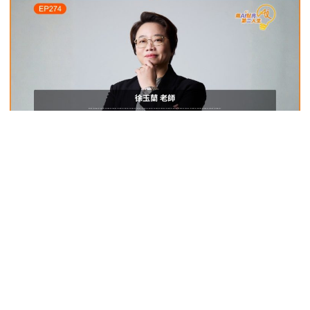
Podcast
順命不是認命！從八字與風水看懂人生
下半場，守住健康、財富與安定 ft. 徐
玉蘭老師 | 高年級不打烊 x 用 AI 點亮
本集節目，徐玉蘭老師以幽默風趣、深入淺出的方式，帶領
我們重新認識流傳千年的東方智慧，透過另一種觀看人生的
第二人生 EP274
角度，學習守住財富、健康與內在安定，也為自己的第二人
2026.05.26 | 1930 次觀看
生找到更從容踏實的步伐。