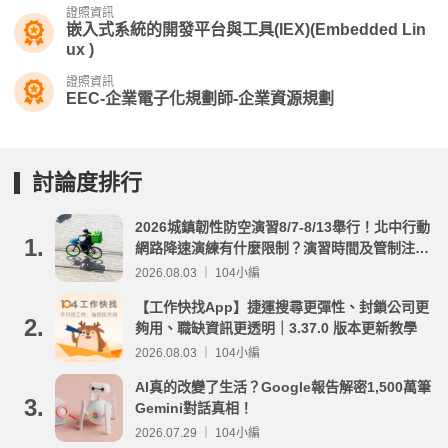
證照資訊
嵌入式系統的開發平台與工具(IEX)(Embedded Lin
ux )
證照資訊
EEC-企業電子化規劃師-企業資源規劃
討論度排行
2026城鎮韌性防空演習8/7-8/13舉行！北中行動
1.
網路降速演練有什麼限制？演習時間及管制注意
事項整理
2026.08.03 ｜ 104小編
【工作快找App】捷運搜尋更彈性、封鎖公司更
2.
夠用、職缺資訊更透明｜3.37.0 版本更新教學
2026.08.03 ｜ 104小編
AI真的改變了生活？Google報告解密1,500萬筆
3.
Gemini對話真相！
2026.07.29 ｜ 104小編