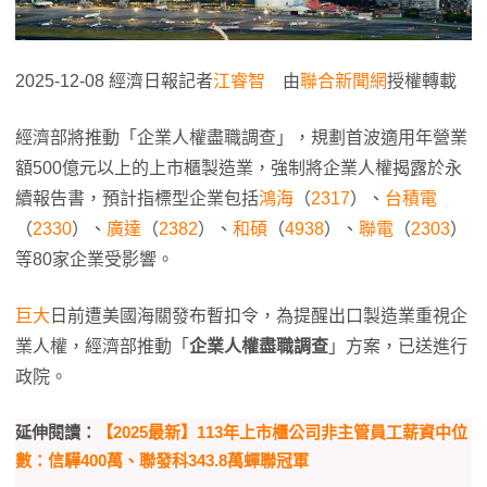
2025-12-08 經濟日報記者
江睿智
由
聯合新聞網
授權轉載
經濟部將推動「企業人權盡職調查」，規劃首波適用年營業
額500億元以上的上市櫃製造業，強制將企業人權揭露於永
續報告書，預計指標型企業包括
鴻海
（
2317
）、
台積電
（
2330
）、
廣達
（
2382
）、
和碩
（
4938
）、
聯電
（
2303
）
等80家企業受影響。
巨大
日前遭美國海關發布暫扣令，為提醒出口製造業重視企
業人權，經濟部推動「
企業人權盡職調查
」方案，已送進行
政院。
延伸閱讀：
【2025最新】113年上市櫃公司非主管員工薪資中位
數：信驊400萬、聯發科343.8萬蟬聯冠軍