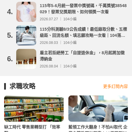
115年5-6月統一發票中獎號碼，千萬獎號38548
4.
029！發票兌獎期限、如何領獎一次看
2026.07.27 ｜ 104小編
115分科測驗8/3公告成績！最低錄取分數、五標
5.
級距、回流名額、填志願攻略一次看｜104落點
分析
2026.08.03 ｜ 104小編
雇主若拒絕勞工「自提退休金」，8月起將加徵
6.
滯納金
2026.08.04 ｜ 104小編
求職攻略
更多訂閱內容
缺工時代 零售業轉型打 「效率
藍領工作大翻身！不怕AI取代 企