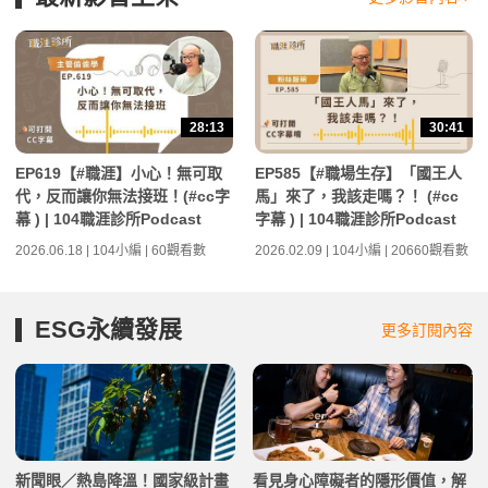
28:13
30:41
EP619【#職涯】小心！無可取
EP585【#職場生存】「國王人
代，反而讓你無法接班！(#cc字
馬」來了，我該走嗎？！ (#cc
幕 ) | 104職涯診所Podcast
字幕 ) | 104職涯診所Podcast
2026.06.18 | 104小編 | 60觀看數
2026.02.09 | 104小編 | 20660觀看數
ESG永續發展
更多訂閱內容
新聞眼／熱島降溫！國家級計畫
看見身心障礙者的隱形價值，解