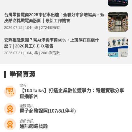
台灣零售電商2025市佔率出爐！全聯好市多增幅高、蝦
皮酷澎挑戰電商版圖｜最新工作機會
2026.07.15 | 104小編 | 2724觀看數
安靜離職退潮？當AI滲透率達68%，上班族在焦慮什
麼？│2026員工C.E.O.報告
2026.07.31 | 104小編 | 2061觀看數
學習資源
課程
【104 talks】打造企業數位競爭力：電通實戰分享​
直播影片
證照資訊
電子商務證照(107/8/1停考)
證照資訊
通訊網路概論