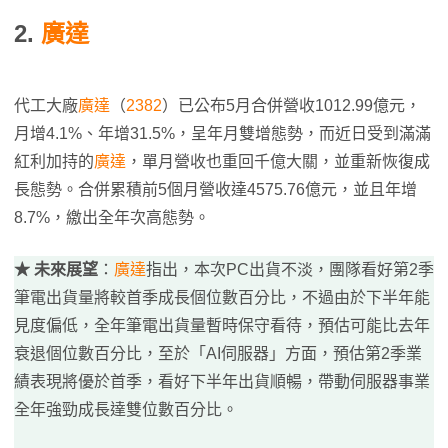
2.
廣達
代工大廠
廣達
（
2382
）已公布5月合併營收1012.99億元，
月增4.1%、年增31.5%，呈年月雙增態勢，而近日受到滿滿
紅利加持的
廣達
，單月營收也重回千億大關，並重新恢復成
長態勢。合併累積前5個月營收達4575.76億元，並且年增
8.7%，繳出全年次高態勢。
★ 未來展望
：
廣達
指出，本次PC出貨不淡，團隊看好第2季
筆電出貨量將較首季成長個位數百分比，不過由於下半年能
見度偏低，全年筆電出貨量暫時保守看待，預估可能比去年
衰退個位數百分比，至於「AI伺服器」方面，預估第2季業
績表現將優於首季，看好下半年出貨順暢，帶動伺服器事業
全年強勁成長達雙位數百分比。