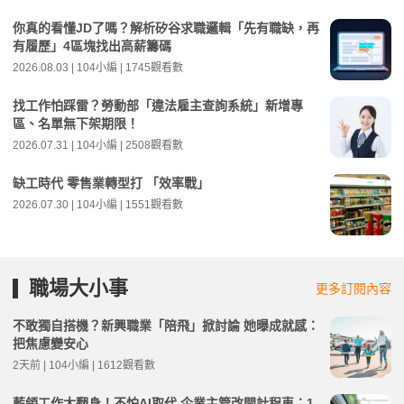
你真的看懂JD了嗎？解析矽谷求職邏輯「先有職缺，再
有履歷」4區塊找出高薪籌碼
2026.08.03 | 104小編 | 1745觀看數
找工作怕踩雷？勞動部「違法雇主查詢系統」新增專
區、名單無下架期限！
2026.07.31 | 104小編 | 2508觀看數
缺工時代 零售業轉型打 「效率戰」
2026.07.30 | 104小編 | 1551觀看數
職場大小事
更多訂閱內容
不敢獨自搭機？新興職業「陪飛」掀討論 她曝成就感：
把焦慮變安心
2天前 | 104小編 | 1612觀看數
藍領工作大翻身！不怕AI取代 企業主管改開計程車：1