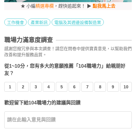
★ 小編
精選專欄
，趕快追起來！ ▶
點我馬上去
工作機會
產業新訊
電腦及其週邊設備製造業
職場力滿意度調查
感謝您撥冗參與本次調查！請您在問卷中提供寶貴意見，以幫助我們
改善和提升服務品質。
從1~10分，您有多大的意願推薦「104職場力」給親朋好
友？
1
2
3
4
5
6
7
8
9
10
歡迎留下給104職場力的建議與回饋