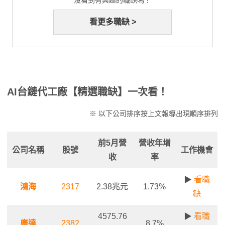
沒看到有興趣的職缺嗎？
看更多職缺 >
AI台鏈代工廠【精選職缺】一次看！
※ 以下公司排序按上文報導出現順序排列
前5月營
營收年增
公司名稱
股號
工作機會
收
率
▶
看職
鴻海
2317
2.38兆元
1.73%
缺
4575.76
▶
看職
廣達
2382
8.7%