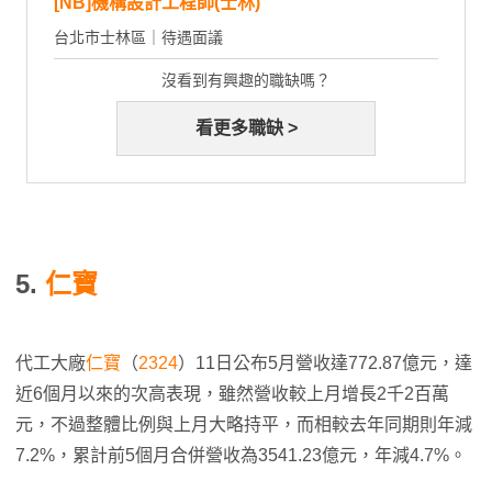
[NB]機構設計工程師(士林)
台北市士林區｜待遇面議
沒看到有興趣的職缺嗎？
看更多職缺 >
5.
仁寶
代工大廠
仁寶
（
2324
）11日公布5月營收達772.87億元，達
近6個月以來的次高表現，雖然營收較上月增長2千2百萬
元，不過整體比例與上月大略持平，而相較去年同期則年減
7.2%，累計前5個月合併營收為3541.23億元，年減4.7%。