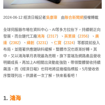
2024-06-12 經濟日報記者
吳康瑋
由
聯合新聞網
授權轉載
全球伺服器市場在資料中心、AI等多方拉抬下，持續朝正向
發展，而台鏈代工廠
鴻海
（
2317
）、
英業達
（
2356
）、
廣
達
（
2382
）、
緯創
（
3231
）、
仁寶
（
2324
）等都提前投入
布局，並隨著供應鏈缺料緩解，整體市況也逐漸好轉。其
中，又以鴻海單月表現最為亮眼，旗下雲端及網路產品營收
明顯成長，再加上AI相關出貨動能強勁，帶領整體營收持續
飆漲，而《經濟日報》也特地將這幾檔指標股，5月營收依
序整理列出，供讀者一次了解，快來看看吧！
1.
鴻海