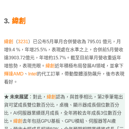
3.
緯創
緯創
（
3231
）已公布5月單月合併營收為 795.01 億元，月
增9.4 %，年增25.5%，表現處在水準之上，合併前5月營收
達3903.72億元，年增約15.7%。截至目前單月營收重返年
增態勢，表現亮眼。
緯創
近年積極布局發展AI領域，並拿下
輝達
AMD
、
Intel
的代工訂單，帶動整體漲勢飆升，後市表現
看好。
★ 未來展望
：對此，
緯創
認為，與首季相比，第2季筆電出
貨可望成長雙位數百分比，桌機、顯示器成長個位數百分
比，AI伺服器業績逐月成長，全年將較去年成長3位數百分
比。
緯創
去年包括GPU基板、GPU模組、伺服器等AI產