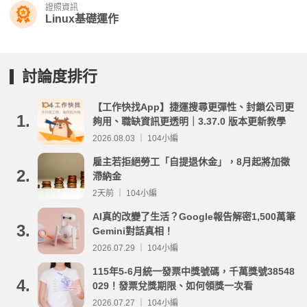
證照資訊
Linux基礎運作
討論度排行
【工作快找App】捷運搜尋更彈性、封鎖公司更
1.
夠用、職缺資訊更透明｜3.37.0 版本更新教學
2026.08.03 ｜ 104小編
雇主若拒絕勞工「自提退休金」，8月起將加徵
2.
滯納金
2天前 ｜ 104小編
AI真的改變了生活？Google報告解密1,500萬筆
3.
Gemini對話真相！
2026.07.29 ｜ 104小編
115年5-6月統一發票中獎號碼，千萬獎號38548
4.
029！發票兌獎期限、如何領獎一次看
2026.07.27 ｜ 104小編