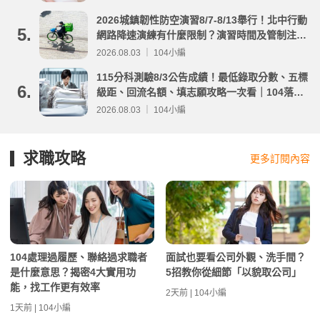
2026城鎮韌性防空演習8/7-8/13舉行！北中行動
5.
網路降速演練有什麼限制？演習時間及管制注意
事項整理
2026.08.03 ｜ 104小編
115分科測驗8/3公告成績！最低錄取分數、五標
6.
級距、回流名額、填志願攻略一次看｜104落點
分析
2026.08.03 ｜ 104小編
求職攻略
更多訂閱內容
104處理過履歷、聯絡過求職者
面試也要看公司外觀、洗手間？
是什麼意思？揭密4大實用功
5招教你從細節「以貌取公司」
能，找工作更有效率
2天前 | 104小編
1天前 | 104小編