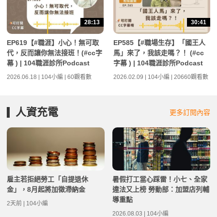
28:13
30:41
EP619【#職涯】小心！無可取
EP585【#職場生存】「國王人
代，反而讓你無法接班！(#cc字
馬」來了，我該走嗎？！ (#cc
幕 ) | 104職涯診所Podcast
字幕 ) | 104職涯診所Podcast
2026.06.18 | 104小編 | 60觀看數
2026.02.09 | 104小編 | 20660觀看數
人資充電
更多訂閱內容
雇主若拒絕勞工「自提退休
暑假打工當心踩雷！小七、全家
金」，8月起將加徵滯納金
違法又上榜 勞動部：加盟店列輔
導重點
2天前 | 104小編
2026.08.03 | 104小編