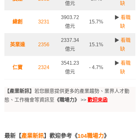
億元
缺
3903.72
▶
看職
緯創
3231
15.7%
億元
缺
2337.34
▶
看職
英業達
2356
15.1%
億元
缺
3541.23
▶
看職
仁寶
2324
- 4.7%
億元
缺
【產業新訊】
若您願意提供更多的產業趨勢、業界人才動
態、工作機會等資訊至
《職場力》
>>
歡迎來函
最新【
產業新訊
】歡迎參考《
104職場力
》