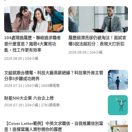
104處理過履歷、聯絡過求職者
履歷超漂亮卻仍被淘汰！面試官
是什麼意思？揭密4大實用功
曝3說法超扣分：表現大打折扣
能，找工作更有效率
2026.08.04 | 104小編
2026.08.05 | 104小編
文組就跟台積電、科技大廠高薪絕緣？科技業外商主管
分享5步驟成功跨界
2026.07.31 | 104小編 | 1604觀看數
財星500大企業 六台企上榜
2026.07.29 | 104小編 | 1781觀看數
【Cover Letter範例】中英文求職信、自我推薦信別寫
歪！這樣寫讓人資秒開你的履歷