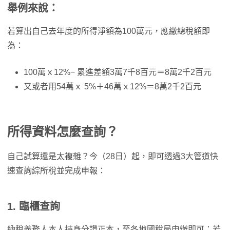
舉例來說：
若算出自己去年度的所得淨額為100萬元，應繳總稅額即
為：
100萬ｘ12%− 累進差額3萬7千8百元＝8萬2千2百元
又或者用54萬ｘ 5%＋46萬ｘ12%＝8萬2千2百元
所得資料怎麼查詢？
自己試算還是太複雜？今（28日）起，即可透過3大管道快
速查詢綜所稅並完成申報：
1. 臨櫃查詢
納稅義務人本人持身分證正本，至各地國稅局申辦即可；若