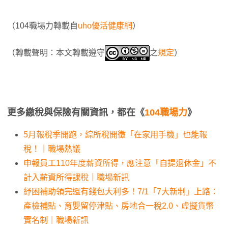
（104職場力轉載自
uho優活健康網
）
（轉載聲明：本文轉載遵守
之
規定
）
更多繳稅與保險有關資訊，都在《
104職場力
》
5月報稅季開跑，綜所稅開徵「在家用手機」也能報
稅！｜職場熱議
申報員工110年度薪資所得，應注意「自提退休金」不
計入薪資所得課稅｜職場新訊
紓困補助領完還有錢包大利多！7/1「7大新制」上路：
產檢補貼、育嬰留停津貼、房地合一稅2.0、虛擬貨幣
實名制｜職場新訊