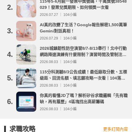
115年5-6月統一發票中獎號碼，千萬獎號38548
2.
029！發票兌獎期限、如何領獎一次看
2026.07.27 ｜ 104小編
AI真的改變了生活？Google報告解密1,500萬筆
3.
Gemini對話真相！
2026.07.29 ｜ 104小編
2026城鎮韌性防空演習8/7-8/13舉行！北中行動
4.
網路降速演練有什麼限制？演習時間及管制注意
事項整理
2026.08.03 ｜ 104小編
115分科測驗8/3公告成績！最低錄取分數、五標
5.
級距、回流名額、填志願攻略一次看｜104落點
分析
2026.08.03 ｜ 104小編
你真的看懂JD了嗎？解析矽谷求職邏輯「先有職
6.
缺，再有履歷」4區塊找出高薪籌碼
2026.08.03 ｜ 104小編
求職攻略
更多訂閱內容