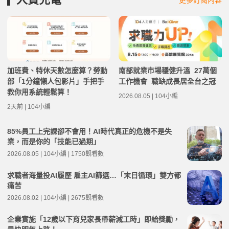
加班費、特休天數怎麼算？勞動
南部就業市場穩健升溫 27萬個
部「1分鐘懶人包影片」手把手
工作機會 職缺成長居全台之冠
教你用系統輕鬆算！
2026.08.05 | 104小編
2天前 | 104小編
85%員工上完課卻不會用！AI時代真正的危機不是失
業，而是你的「技能已過期」
2026.08.05 | 104小編 | 1750觀看數
求職者海量投AI履歷 雇主AI篩選…「末日循環」雙方都
痛苦
2026.08.02 | 104小編 | 2675觀看數
企業實施「12歲以下育兒家長帶薪減工時」即給獎勵，