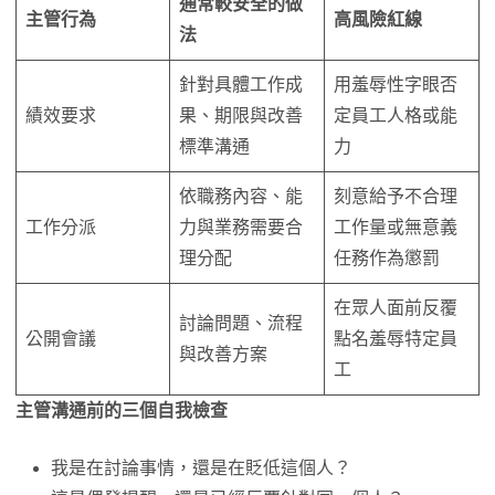
通常較安全的做
主管行為
高風險紅線
法
針對具體工作成
用羞辱性字眼否
績效要求
果、期限與改善
定員工人格或能
標準溝通
力
依職務內容、能
刻意給予不合理
工作分派
力與業務需要合
工作量或無意義
理分配
任務作為懲罰
在眾人面前反覆
討論問題、流程
公開會議
點名羞辱特定員
與改善方案
工
主管溝通前的三個自我檢查
我是在討論事情，還是在貶低這個人？