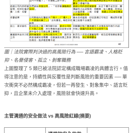
圖｜法院實際判決過的高風險行為 ── 言語霸凌、人格貶
抑、名譽侵害、孤立、剝奪職務
上圖整理了 5 類已被法院認定構成職場霸凌的具體言行。值
得注意的是，持續性與反覆性是判斷風險的重要因素 ── 單
次衝突不必然構成霸凌，但若一再發生、對象集中、語言貶
抑，且企業未介入處理，風險就會快速升高。
主管溝通的安全做法
vs
高風險紅線
(
摘要
)