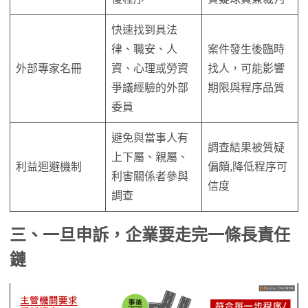
快速找到具法
律、職安、人
案件發生後臨時
外部專家名冊
資、心理或勞資
找人，可能影響
爭議經驗的外部
期限與程序品質
委員
避免與當事人有
調查結果被質疑
上下屬、親屬、
利益迴避機制
偏頗,降低程序可
利害關係者參與
信度
調查
三、一旦申訴，
企業要走完一條長責任
鏈