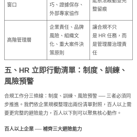
能依法啟動並完
窗口
巧、證據保存、
整留痕
外部專家協作
企業責任、品牌
讓合規不只
風險、組織文
是 HR 任務，而
高階管理層
化、重大案件決
是管理層治理責
策原則
任
五、
HR
立即行動清單
：
制度、訓練、
風險預警
合規工作分三條線：制度、訓練、風險預警 ── 三者必須同
步推進。我們依企業規模整理出兩份清單對照，百人以上需
要更完整的避險能力，百人以下則可以聚焦核心動作。
百人以上企業
──
補齊三大避險能力