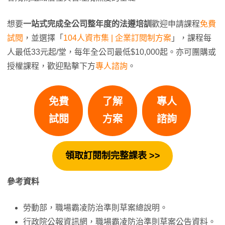
想要
一站式完成全公司整年度的法遵培訓
歡迎申請課程
免費
試閱
，並選擇「
104人資市集 | 企業訂閱制方案
」，課程每
人最低33元起/堂，每年全公司最低$10,000起。亦可團購或
授權課程，歡迎點擊下方
專人諮詢
。
免費
了解
專人
試閱
方案
諮詢
領取
訂閱制
完整課表 >>
參考資料
勞動部，職場霸凌防治準則草案總說明。
行政院公報資訊網，職場霸凌防治準則草案公告資料。