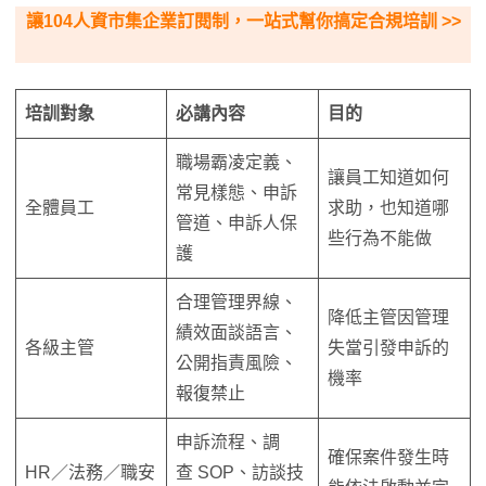
讓104人資市集企業訂閱制，一站式幫你搞定合規培訓 >>
培訓對象
必講內容
目的
職場霸凌定義、
讓員工知道如何
常見樣態、申訴
全體員工
求助，也知道哪
管道、申訴人保
些行為不能做
護
合理管理界線、
降低主管因管理
績效面談語言、
各級主管
失當引發申訴的
公開指責風險、
機率
報復禁止
申訴流程、調
確保案件發生時
HR／法務／職安
查 SOP、訪談技