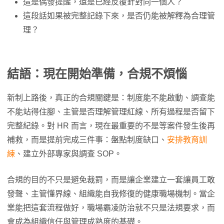
這是偶發提醒，還是已經反覆針對同一個人？
這段話如果被完整記錄下來，是否仍能被解釋為合理管
理？
結語
：
現在開始準備
，
合規不煩惱
新制上路後，真正的合規關鍵是：制度能不能啟動、調查能
不能站得住腳、主管是否理解管理紅線、所有過程是否留下
完整紀錄。對 HR 而言，現在最重要的不是等案件發生後再
補救，而是提前完成三件事：盤點制度缺口、
安排教育訓
練
、建立外部專家與調查 SOP。
合規的目的不只是避免裁罰，而是讓企業建立一套讓員工敢
發聲、主管懂界線、組織能自我修復的健康職場機制。當企
業能把這套流程做好，職場霸凌防治就不只是法規要求，而
會成為組織信任與管理成熟度的基礎。