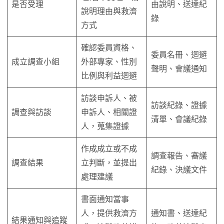
是否受理
由說明、送達紀
說明理由與救濟
錄
方式
確認委員資格、
委員名冊、迴避
成立調查小組
外部專家、性別
聲明、會議通知
比例與利益迴避
訪談申訴人、被
訪談紀錄、證據
調查與訪談
申訴人、相關證
清單、會議紀錄
人，蒐集證據
作成成立或不成
調查報告、審議
調查結果
立判斷，並提出
紀錄、決議文件
處理建議
書面通知當事
人，提供救濟方
通知書、送達紀
結果通知與追蹤