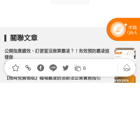
關聯文章
公開指責績效、訂便當沒揪算霸凌？！有效預防霸凌這
樣做
2026.06.23 | 104小編 | 2121觀看數
6
【限時免費領取】職場霸凌防治新法企業實務指引
2026.06.24 | 104小編 | 3396觀看數
主管最容易踩到的7條紅線——你以為的「正常管
理」，新法下可能都是霸凌
2026.04.24 | 104小編 | 5368觀看數
職場霸凌正式入法，7月最高罰450萬！ 新制合規懶人
包＋訂閱制一站解決