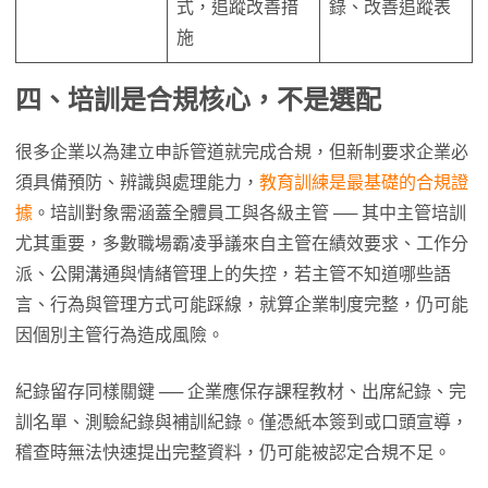
式，追蹤改善措
錄、改善追蹤表
施
四、培訓是合規核心
，
不是選配
很多企業以為建立申訴管道就完成合規，但新制要求企業必
須具備預防、辨識與處理能力，
教育訓練是最基礎的合規證
據
。培訓對象需涵蓋全體員工與各級主管 ── 其中主管培訓
尤其重要，多數職場霸凌爭議來自主管在績效要求、工作分
派、公開溝通與情緒管理上的失控，若主管不知道哪些語
言、行為與管理方式可能踩線，就算企業制度完整，仍可能
因個別主管行為造成風險。
紀錄留存同樣關鍵 ── 企業應保存課程教材、出席紀錄、完
訓名單、測驗紀錄與補訓紀錄。僅憑紙本簽到或口頭宣導，
稽查時無法快速提出完整資料，仍可能被認定合規不足。