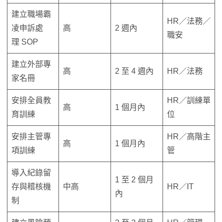
建立職場霸
HR／法務／
凌申訴處
高
2 週內
職安
理 SOP
建立外部專
高
2 至 4 週內
HR／法務
家名冊
安排全員教
HR／訓練單
高
1 個月內
育訓練
位
安排主管專
HR／高階主
高
1 個月內
項訓練
管
導入紀錄留
1 至 2 個月
存與稽核機
中高
HR／IT
內
制