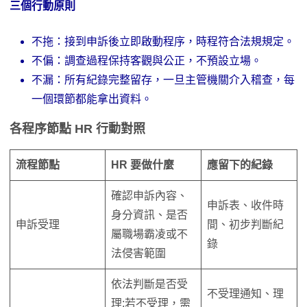
三個行動原則
不拖：接到申訴後立即啟動程序，時程符合法規規定。
不偏：調查過程保持客觀與公正，不預設立場。
不漏：所有紀錄完整留存，一旦主管機關介入稽查，每
一個環節都能拿出資料。
各程序節點
HR
行動對照
流程節點
HR
要做什麼
應留下的紀錄
確認申訴內容、
申訴表、收件時
身分資訊、是否
申訴受理
間、初步判斷紀
屬職場霸凌或不
錄
法侵害範圍
依法判斷是否受
不受理通知、理
理;若不受理，需