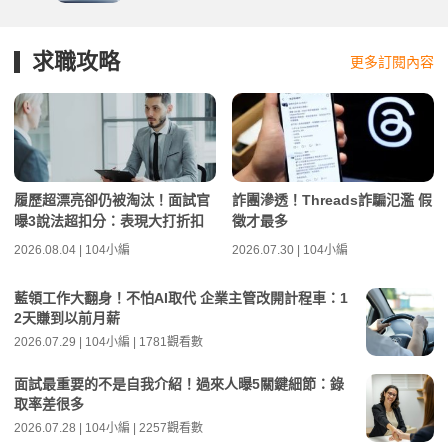
求職攻略
更多訂閱內容
履歷超漂亮卻仍被淘汰！面試官
詐團滲透！Threads詐騙氾濫 假
曝3說法超扣分：表現大打折扣
徵才最多
2026.08.04 | 104小編
2026.07.30 | 104小編
藍領工作大翻身！不怕AI取代 企業主管改開計程車：1
2天賺到以前月薪
2026.07.29 | 104小編 | 1781觀看數
面試最重要的不是自我介紹！過來人曝5關鍵細節：錄
取率差很多
2026.07.28 | 104小編 | 2257觀看數