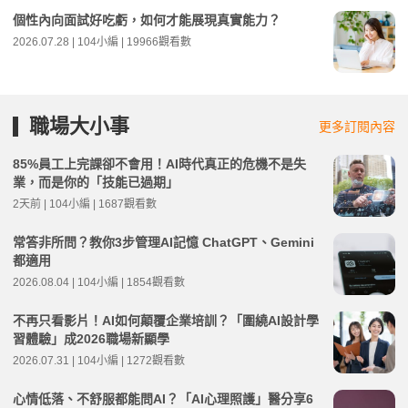
個性內向面試好吃虧，如何才能展現真實能力？
2026.07.28 | 104小編 | 19966觀看數
職場大小事
更多訂閱內容
85%員工上完課卻不會用！AI時代真正的危機不是失
業，而是你的「技能已過期」
2天前 | 104小編 | 1687觀看數
常答非所問？教你3步管理AI記憶 ChatGPT、Gemini
都適用
2026.08.04 | 104小編 | 1854觀看數
不再只看影片！AI如何顛覆企業培訓？「圍繞AI設計學
習體驗」成2026職場新顯學
2026.07.31 | 104小編 | 1272觀看數
心情低落、不舒服都能問AI？「AI心理照護」醫分享6