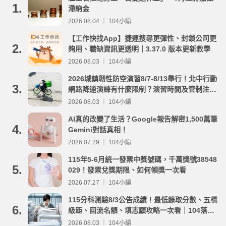
1.
滯納金
2026.08.04 ｜ 104小編
【工作快找App】捷運搜尋更彈性、封鎖公司更
2.
夠用、職缺資訊更透明｜3.37.0 版本更新教學
2026.08.03 ｜ 104小編
2026城鎮韌性防空演習8/7-8/13舉行！北中行動
3.
網路降速演練有什麼限制？演習時間及管制注意
事項整理
2026.08.03 ｜ 104小編
AI真的改變了生活？Google報告解密1,500萬筆
4.
Gemini對話真相！
2026.07.29 ｜ 104小編
115年5-6月統一發票中獎號碼，千萬獎號38548
5.
029！發票兌獎期限、如何領獎一次看
2026.07.27 ｜ 104小編
115分科測驗8/3公告成績！最低錄取分數、五標
6.
級距、回流名額、填志願攻略一次看｜104落點
分析
2026.08.03 ｜ 104小編