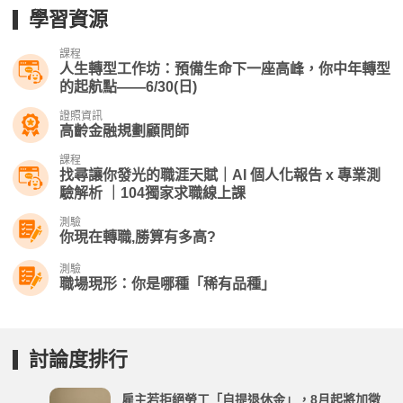
學習資源
課程
人生轉型工作坊：預備生命下一座高峰，你中年轉型
的起航點——6/30(日)
證照資訊
高齡金融規劃顧問師
課程
找尋讓你發光的職涯天賦｜AI 個人化報告 x 專業測
驗解析 ｜104獨家求職線上課
測驗
你現在轉職,勝算有多高?
測驗
職場現形：你是哪種「稀有品種」
討論度排行
雇主若拒絕勞工「自提退休金」，8月起將加徵