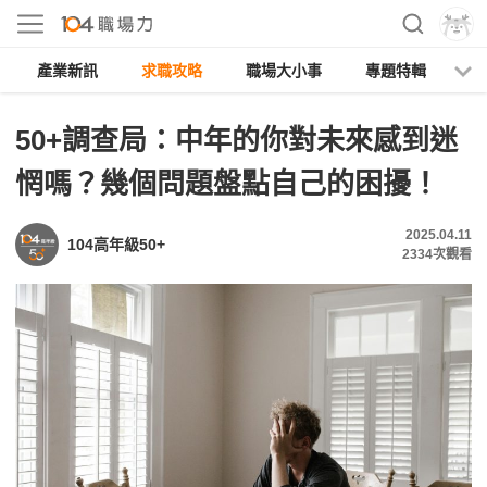
產業新訊
求職攻略
職場大小事
專題特輯
人
50+調查局：中年的你對未來感到迷
惘嗎？幾個問題盤點自己的困擾！
2025.04.11
104高年級50+
2334
次觀看