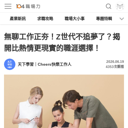
產業新訊
求職攻略
職場大小事
專題特輯
人
無聊工作正夯！Z世代不追夢了？揭
開比熱情更現實的職涯選擇！
2026.06.19
天下學習｜Cheers快樂工作人
4353
次觀看