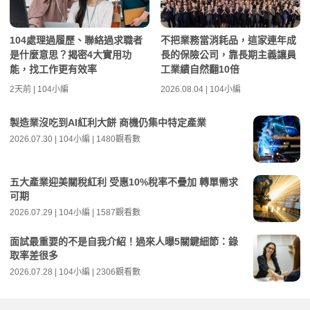
104處理過履歷、聯絡過求職者
不把業務當消耗品，這家連年成
是什麼意思？揭密4大實用功
長的保險公司，靠長期主義讓員
能，找工作更有效率
工業績自然翻10倍
2天前 | 104小編
2026.08.04 | 104小編
製造業沒吃到AI紅利大餅 商機仍集中特定產業
2026.07.30 | 104小編 | 1480觀看數
五大產業迎美關稅紅利 受惠10%稅率不疊加 轉單需求
可期
2026.07.29 | 104小編 | 1587觀看數
面試最重要的不是自我介紹！過來人曝5關鍵細節：錄
取率差很多
2026.07.28 | 104小編 | 2306觀看數