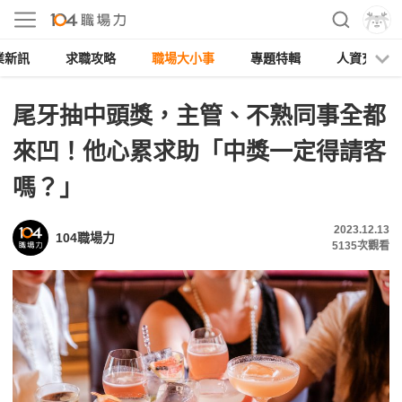
業新訊
求職攻略
職場大小事
專題特輯
人資充電
尾牙抽中頭獎，主管、不熟同事全都
來凹！他心累求助「中獎一定得請客
嗎？」
2023.12.13
104職場力
5135
次觀看