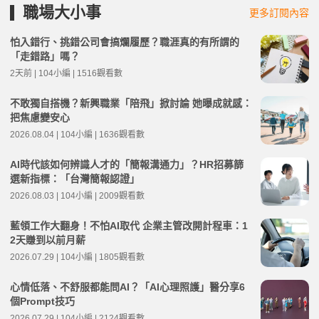
職場大小事
更多訂閱內容
怕入錯行、挑錯公司會搞爛履歷？職涯真的有所謂的
「走錯路」嗎？
2天前 | 104小編 | 1516觀看數
不敢獨自搭機？新興職業「陪飛」掀討論 她曝成就感：
把焦慮變安心
2026.08.04 | 104小編 | 1636觀看數
AI時代該如何辨識人才的「簡報溝通力」？HR招募篩
選新指標：「台灣簡報認證」
2026.08.03 | 104小編 | 2009觀看數
藍領工作大翻身！不怕AI取代 企業主管改開計程車：1
2天賺到以前月薪
2026.07.29 | 104小編 | 1805觀看數
心情低落、不舒服都能問AI？「AI心理照護」醫分享6
個Prompt技巧
2026.07.29 | 104小編 | 2124觀看數