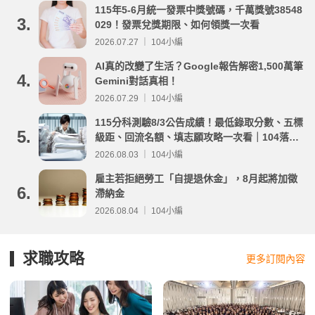
115年5-6月統一發票中獎號碼，千萬獎號38548
3.
029！發票兌獎期限、如何領獎一次看
2026.07.27 ｜ 104小編
AI真的改變了生活？Google報告解密1,500萬筆
4.
Gemini對話真相！
2026.07.29 ｜ 104小編
115分科測驗8/3公告成績！最低錄取分數、五標
5.
級距、回流名額、填志願攻略一次看｜104落點
分析
2026.08.03 ｜ 104小編
雇主若拒絕勞工「自提退休金」，8月起將加徵
6.
滯納金
2026.08.04 ｜ 104小編
求職攻略
更多訂閱內容