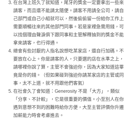
在台灣上班久了就知道，尾牙的獎金一定要拿出一些來
請客，而且還不能請太隨便。請客不用請全公司，請自
己部門或自己小組就可以，然後偷偷留一份給你工作上
需要順暢往來的其他部門同事。若是家裡急需用錢，可
以找個理由聲淚俱下跟同事和主管解釋抽到的獎金不能
拿來請客，也行得通。
總會有些討厭的人指名說想吃某家店，還自行加碼。不
要放在心上。你是請客的人，只要選的店在水準之上，
請哪裡你說了算，主管不會強迫你，因為大家知道這畢
竟是你的錢。（但如果碰到強迫你請某家店的主管或同
事，太不上道，就不用跟他們客氣）
在社會久了會知道：Generosity 不是「大方」，類似
「分享、不計較」，它是很重要的價值。小至別人在你
遇到意想不到的困難時給你方便，大至主管評價你升遷
加薪能力時會考慮進去。