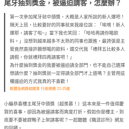
尾牙抽到獎金，被逼迫請客，怎麼辦？
第一次參加尾牙就中頭獎，大概是人家所說的新人運吧！
隔天上班，比較要好的同事就來我座位說：「唉唷！新人
運耶，請客了啦~」當下我也笑回：「哈哈再請你喝飲
料。」沒想到越來越多不太熟的同事也跟進，最誇張是主
管竟然直接許願想喝的飲料，還交代我「禮拜五比較多人
請假，你就禮拜四再請客吧！」
為什麼抽到獎金的我要被逼迫請全部門，也不能自己選擇
想請什麼？抽到獎就一定得請全部門才上道嗎？主管用這
種逼迫的方式我真的不喜歡！
軟體及網路相關業 行政總務 21-25歲
小編恭喜樓主尾牙中頭獎（超羨慕！）這本來是一件值得慶
賀的喜事，卻因為被逼請客而爽度打折。假如你是樓主，到
底要不要被趕鴨子上架請客呢？一起聽聽《職涯診所》網友
的回饋。