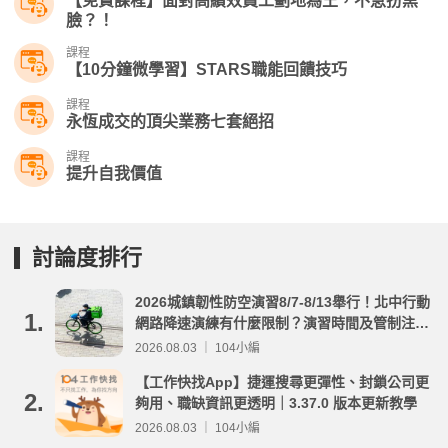
【免費課程】面對高績效員工劃地為王，不急扮黑
臉？！
課程
【10分鐘微學習】STARS職能回饋技巧
課程
永恆成交的頂尖業務七套絕招
課程
提升自我價值
討論度排行
2026城鎮韌性防空演習8/7-8/13舉行！北中行動
1.
網路降速演練有什麼限制？演習時間及管制注意
事項整理
2026.08.03 ｜ 104小編
【工作快找App】捷運搜尋更彈性、封鎖公司更
2.
夠用、職缺資訊更透明｜3.37.0 版本更新教學
2026.08.03 ｜ 104小編