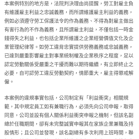
本案例特別的地方是，法院判決理由尚提醒，勞工對雇主負
有維護雇主利益之忠誠義務，而所謂維護雇主利益的義務，
例如必須遵守勞工保護法令的作為義務、不得為對雇主做出
有害行為的不作為義務，且所謂雇主利益，不僅包括一時金
錢得失之利益，也包括企業所維護之企業經營價值文化及企
業管理紀律等。如勞工違背忠實提供勞務義務或忠誠義務，
已達到嚴重影響雇主對事業統制權及企業秩序之程度，足以
認定勞動關係受嚴重之干擾而難以期待繼續，有立即終止之
必要，自可認勞工違反勞動契約，情節重大，雇主得懲戒解
僱。
本案例的違規事實包括，公司制定有「利益衝突」相關規
範，其中規定員工如有兼職行為，必須先向公司申報，取得
同意，公司並設有個人關係利益衝突申報之機制，但該名副
總於任職期間，卻有未完整誠實申報其在家族企業兼職及持
股情形；且公司並發現，該名副總有多次利用上班時間，聯