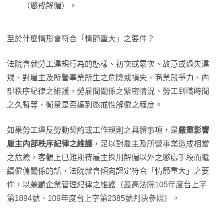
（懲戒解僱）。
至於什麼情形會符合「情節重大」之要件？
法院會就勞工違規行為的態樣、初次或累次、故意或過失違
規、對雇主及所營事業所生之危險或損失、商業競爭力、內
部秩序紀律之維護，勞雇間關係之緊密情況、勞工到職時間
之久暫等，衡量是否達到懲戒性解僱之程度。
如果勞工違反勞動契約或工作規則之具體事項，是
嚴重影響
雇主內部秩序紀律之維護
，足以對雇主及所營事業造成相當
之危險，客觀上已難期待雇主採用解僱以外之懲處手段而繼
續僱傭關係的話，法院就會傾向認定符合「情節重大」之要
件，以兼顧企業管理紀律之維護（最高法院105年度台上字
第1894號、109年度台上字第2385號判決參照）。