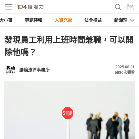
大小事
專題特輯
人資充電
法令權益
新聞現場
發現員工利用上班時間兼職，可以開
除他嗎？
2025.08.21
勝綸法律事務所
5980
次觀看