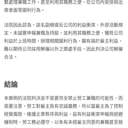
繫處理兼職工作，甚至利用其職務之便，在公司內安排與出
席會面等圖利行為。
法院因此認為，該名副總違反公司的利益衝突、外部活動規
定，未誠實申報兼職及持股，並利用其職務之便，犧牲公司
利益於上班時間，辦理相關圖利行為，顯有損於雇主利益，
難以期待公司採用解僱以外之懲處手段，因此判決公司解僱
合法。
結論
本案例的法院判決並不是要完全禁止勞工兼職的可能性，而
是要注意，勞工對雇主負有忠誠義務，所以當雇主為了控制
經營風險、維護企業秩序與利益，設有利益衝突申報與迴避
機制時，勞工務必遵守，以免有未經雇主同意的兼職甚至競