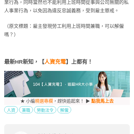
業行為，同時當然也不能利用上班時間從事與公司無關的私
人事業行為，以免因為違反忠誠義務，受到雇主懲戒。
（原文標題：雇主發現勞工利用上班時間兼職，可以解僱
嗎？）
最新HR新知，【
人資充電
】上都有！
★ 小編
精選專欄
，趕快追起來！ ▶
點我馬上去
人資
兼職
勞動法令
解僱