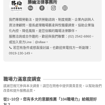
勝綸法律事務所
我們專精勞動法，提供勞動諮詢、制度規劃、企業內訓與人
資法律顧問，擅長處理職場霸凌與性騷擾調查，協助企業強
化內控、降低風險，是您信賴的職場法律夥伴。
服務洽詢或合作邀約，歡迎與我們聯繫：(02) 2542-6860，
或加入官方Line：@sllaw。
📞 若您有急件或想直接討論，也歡迎來電找方一昕副理：
0919-130-149。
職場力滿意度調查
感謝您撥冗參與本次調查！請您在問卷中提供寶貴意見，以幫助我們
改善和提升服務品質。
從1~10分，您有多大的意願推薦「104職場力」給親朋好
友？