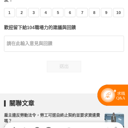
1
2
3
4
5
6
7
8
9
10
歡迎留下給104職場力的建議與回饋
送出
關聯文章
雇主違反勞動法令，勞工可逕自終止契約並要求資遣費
嗎？
2026.04.02 | 104小編 | 2424觀看數