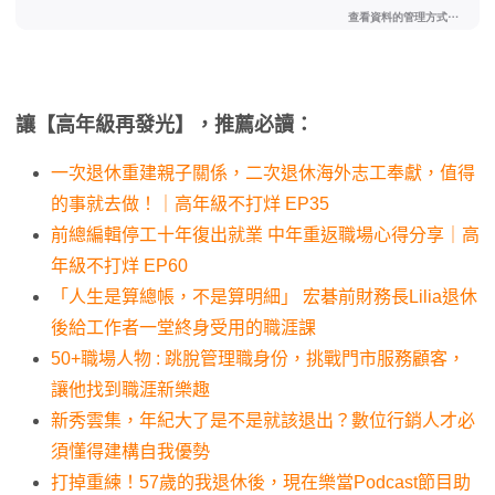
讓【高年級再發光】，推薦必讀：
一次退休重建親子關係，二次退休海外志工奉獻，值得
的事就去做！｜高年級不打烊 EP35
前總編輯停工十年復出就業 中年重返職場心得分享｜高
年級不打烊 EP60
「人生是算總帳，不是算明細」 宏碁前財務長Lilia退休
後給工作者一堂終身受用的職涯課
50+職場人物 : 跳脫管理職身份，挑戰門市服務顧客，
讓他找到職涯新樂趣
新秀雲集，年紀大了是不是就該退出？數位行銷人才必
須懂得建構自我優勢
打掉重練！57歲的我退休後，現在樂當Podcast節目助