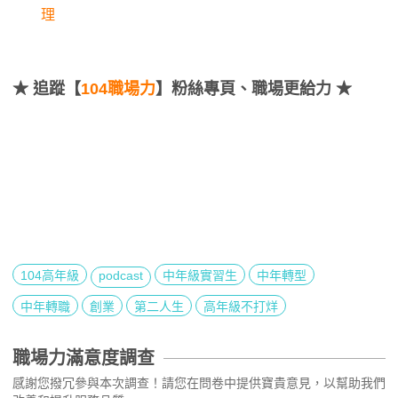
理
★
追蹤【
104職場力
】粉絲專頁、職場更給力 ★
104高年級
podcast
中年級實習生
中年轉型
中年轉職
創業
第二人生
高年級不打烊
職場力滿意度調查
感謝您撥冗參與本次調查！請您在問卷中提供寶貴意見，以幫助我們