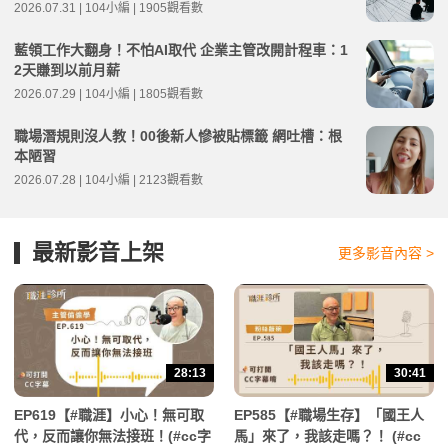
2026.07.31 | 104小編 | 1905觀看數
藍領工作大翻身！不怕AI取代 企業主管改開計程車：1
2天賺到以前月薪
2026.07.29 | 104小編 | 1805觀看數
職場潛規則沒人教！00後新人慘被貼標籤 網吐槽：根
本陋習
2026.07.28 | 104小編 | 2123觀看數
最新影音上架
更多影音內容 >
28:13
30:41
EP619【#職涯】小心！無可取
EP585【#職場生存】「國王人
代，反而讓你無法接班！(#cc字
馬」來了，我該走嗎？！ (#cc