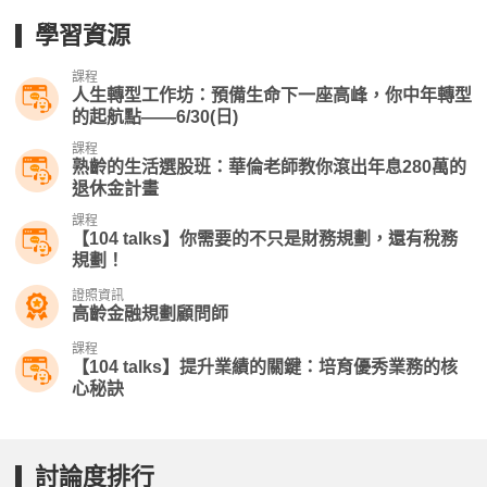
學習資源
課程
人生轉型工作坊：預備生命下一座高峰，你中年轉型
的起航點——6/30(日)
課程
熟齡的生活選股班：華倫老師教你滾出年息280萬的
退休金計畫
課程
【104 talks】你需要的不只是財務規劃，還有稅務
規劃！
證照資訊
高齡金融規劃顧問師
課程
【104 talks】提升業績的關鍵：培育優秀業務的核
心秘訣
討論度排行