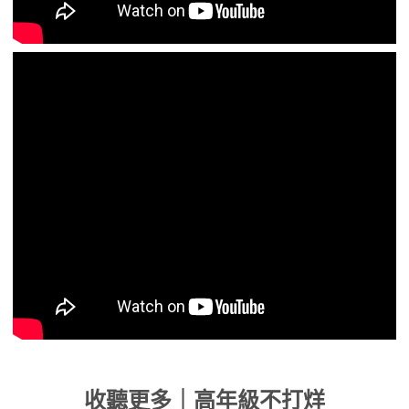
收聽更多｜高年級不打烊