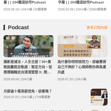
幕 ) | 104職涯診所Podcast
字幕 ) | 104職涯診所Podcast
2026.06.18 | 104小編 | 60觀看數
2026.02.09 | 104小編 | 20660觀看數
Podcast
更多訂閱內容
攝影是減法，人生也是！50+勇
為什麼你明明很努力，卻總覺得
敢脫離既定軌道：堅定方向，從
自己不夠好？心理師教你與焦慮
模模糊糊走向清清楚楚 ft. 閔其
共處
慰老師 | 高年級不打烊 x 用 AI
2026.08.04 | 104小編
2026.07.20 | 104小編
點亮第二人生 EP284
月薪逾十萬高薪挖角，該衝嗎？
2026.07.07 | 104小編 | 1739觀看數