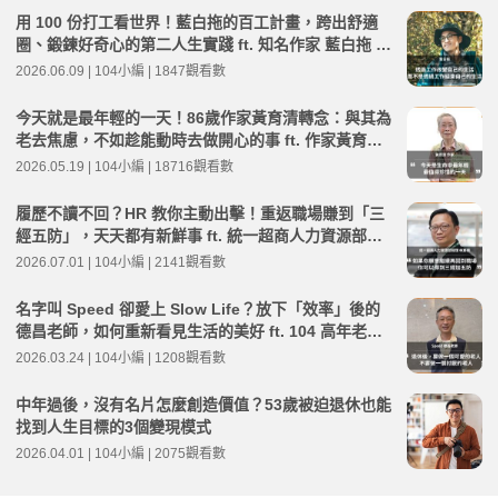
用 100 份打工看世界！藍白拖的百工計畫，跨出舒適
圈、鍛鍊好奇心的第二人生實踐 ft. 知名作家 藍白拖 |
高年級不打烊 x 用 AI 點亮第二人生 EP276
2026.06.09 | 104小編 | 1847觀看數
今天就是最年輕的一天！86歲作家黃育清轉念：與其為
老去焦慮，不如趁能動時去做開心的事 ft. 作家黃育清 |
高年級不打烊 x 用 AI 點亮第二人生 EP273
2026.05.19 | 104小編 | 18716觀看數
履歷不讀不回？HR 教你主動出擊！重返職場賺到「三
經五防」，天天都有新鮮事 ft. 統一超商人力資源部經
理 林宸碩 | 高年級不打烊 x 用 AI 點亮第二人生 EP279
2026.07.01 | 104小編 | 2141觀看數
名字叫 Speed 卻愛上 Slow Life？放下「效率」後的
德昌老師，如何重新看見生活的美好 ft. 104 高年老師
Speed 德昌 | 高年級不打烊 x 用 AI 點亮第二人生 EP2
2026.03.24 | 104小編 | 1208觀看數
65
中年過後，沒有名片怎麼創造價值？53歲被迫退休也能
找到人生目標的3個變現模式
2026.04.01 | 104小編 | 2075觀看數