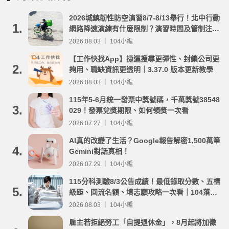
2026城鎮韌性防空演習8/7-8/13舉行！北中行動
1.
網路降速演練有什麼限制？演習時間及管制注意
事項整理
2026.08.03 ｜ 104小編
【工作快找App】捷運搜尋更彈性、封鎖公司更
2.
夠用、職缺資訊更透明｜3.37.0 版本更新教學
2026.08.03 ｜ 104小編
115年5-6月統一發票中獎號碼，千萬獎號38548
3.
029！發票兌獎期限、如何領獎一次看
2026.07.27 ｜ 104小編
AI真的改變了生活？Google報告解密1,500萬筆
4.
Gemini對話真相！
2026.07.29 ｜ 104小編
115分科測驗8/3公告成績！最低錄取分數、五標
5.
級距、回流名額、填志願攻略一次看｜104落點
分析
2026.08.03 ｜ 104小編
雇主若拒絕勞工「自提退休金」，8月起將加徵