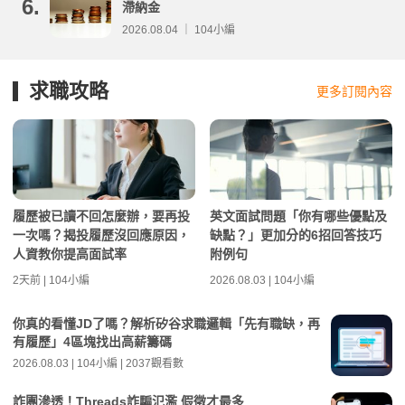
6.
滯納金
2026.08.04 ｜ 104小編
求職攻略
更多訂閱內容
履歷被已讀不回怎麼辦，要再投
英文面試問題「你有哪些優點及
一次嗎？揭投履歷沒回應原因，
缺點？」更加分的6招回答技巧
人資教你提高面試率
附例句
2天前 | 104小編
2026.08.03 | 104小編
你真的看懂JD了嗎？解析矽谷求職邏輯「先有職缺，再
有履歷」4區塊找出高薪籌碼
2026.08.03 | 104小編 | 2037觀看數
詐團滲透！Threads詐騙氾濫 假徵才最多