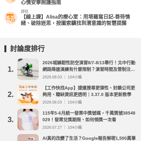
心情安寧照護指南
課程
【線上課】Alisa的療心室：用塔羅寫日記-善待情
緒、破除迷思，按圖索驥找到潛意識的智慧提醒
討論度排行
2026城鎮韌性防空演習8/7-8/13舉行！北中行動
1.
網路降速演練有什麼限制？演習時間及管制注意
事項整理
2026.08.03 ｜ 104小編
【工作快找App】捷運搜尋更彈性、封鎖公司更
2.
夠用、職缺資訊更透明｜3.37.0 版本更新教學
2026.08.03 ｜ 104小編
115年5-6月統一發票中獎號碼，千萬獎號38548
3.
029！發票兌獎期限、如何領獎一次看
2026.07.27 ｜ 104小編
AI真的改變了生活？Google報告解密1,500萬筆