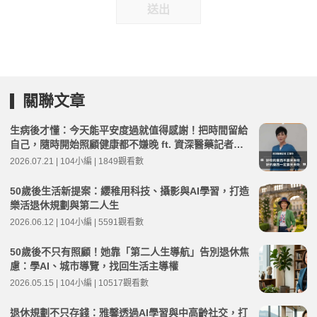
送出
關聯文章
生病後才懂：今天能平安度過就值得感謝！把時間留給
自己，隨時開始照顧健康都不嫌晚 ft. 資深醫藥記者王
瑞玲 | 高年級不打烊 x 用 AI 點亮第二人生 EP282
2026.07.21 | 104小編 | 1849觀看數
50歲後生活新提案：纓稚用科技、攝影與AI學習，打造
樂活退休規劃與第二人生
2026.06.12 | 104小編 | 5591觀看數
50歲後不只有照顧！她靠「第二人生導航」告別退休焦
慮：學AI、城市導覽，找回生活主導權
2026.05.15 | 104小編 | 10517觀看數
退休規劃不只存錢：雅馨透過AI學習與中高齡社交，打