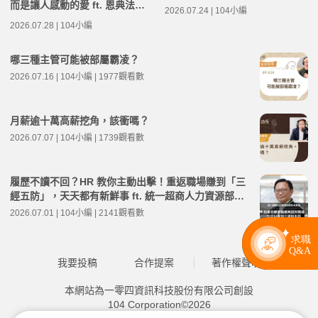
而是讓人感動的愛 ft. 恩典法律
2026.07.24 | 104小編
事務所創辦人 蘇家宏律師 | 高年
2026.07.28 | 104小編
級不打烊 x 用 AI 點亮第二人生
EP283
哪三種主管可能被部屬霸凌？
2026.07.16 | 104小編 | 1977觀看數
月薪逾十萬高薪挖角，該衝嗎？
2026.07.07 | 104小編 | 1739觀看數
履歷不讀不回？HR 教你主動出擊！重返職場賺到「三
經五防」，天天都有新鮮事 ft. 統一超商人力資源部經
理 林宸碩 | 高年級不打烊 x 用 AI 點亮第二人生 EP279
2026.07.01 | 104小編 | 2141觀看數
我要投稿
合作提案
著作權聲明
本網站為一零四資訊科技股份有限公司創設
104 Corporation©2026