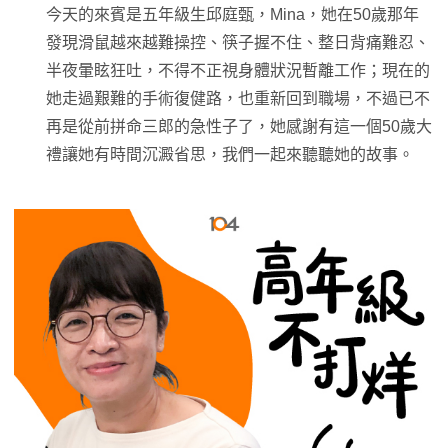
今天的來賓是五年級生邱庭甄，Mina，她在50歲那年
發現滑鼠越來越難操控、筷子握不住、整日背痛難忍、
半夜暈眩狂吐，不得不正視身體狀況暫離工作；現在的
她走過艱難的手術復健路，也重新回到職場，不過已不
再是從前拼命三郎的急性子了，她感謝有這一個50歲大
禮讓她有時間沉澱省思，我們一起來聽聽她的故事。