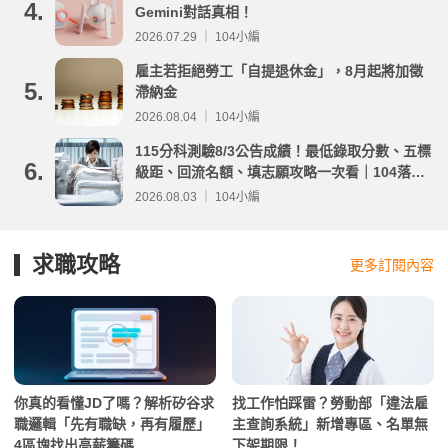
4.
Gemini對話真相！
2026.07.29 ｜ 104小編
雇主若拒絕勞工「自提退休金」，8月起將加徵
5.
滯納金
2026.08.04 ｜ 104小編
115分科測驗8/3公告成績！最低錄取分數、五標
6.
級距、回流名額、填志願攻略一次看｜104落點
分析
2026.08.03 ｜ 104小編
求職攻略
更多訂閱內容
你真的看懂JD了嗎？解析矽谷求
找工作怕踩雷？勞動部「違法雇
職邏輯「先有職缺，再有履歷」
主查詢系統」新增專區、名單無
4區塊找出高薪籌碼
下架期限！