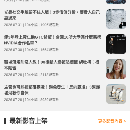
2天前 | 104小編 | 1699觀看數
光靠社交手腕留不住人脈！3步價值分析，讓貴人自己
靠過來
2026.07.31 | 104小編 | 1905觀看數
連3年登上黃仁勳GTC背板！台灣10所大學憑什麼霸榜
NVIDIA合作名單？
2026.07.30 | 104小編 | 1554觀看數
職場潛規則沒人教！00後新人慘被貼標籤 網吐槽：根
本陋習
2026.07.28 | 104小編 | 2118觀看數
主管也可能被部屬霸凌！避免發生「反向霸凌」3道護
城河教你自保
2026.07.28 | 104小編 | 8939觀看數
最新影音上架
更多影音內容 >