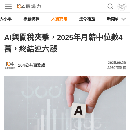
大小事
專題特輯
人資充電
法令權益
新聞現場
AI與關稅夾擊，2025年月薪中位數4
萬，終結連六漲
2025.09.26
104公共事務處
3369
次觀看