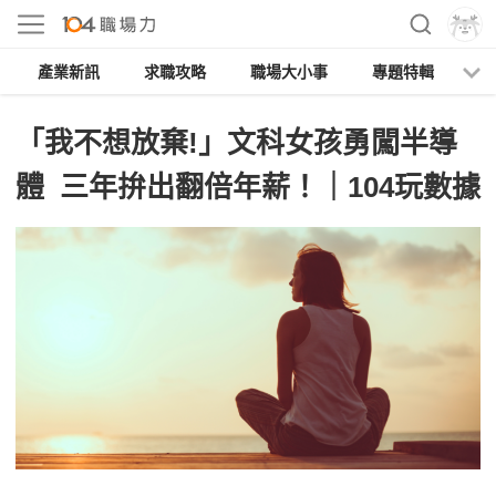
產業新訊
求職攻略
職場大小事
專題特輯
人
「我不想放棄!」文科女孩勇闖半導
體 三年拚出翻倍年薪！｜104玩數據