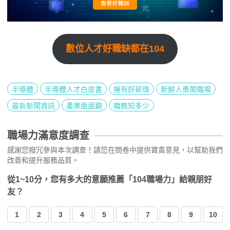
數位人才好職缺都在104
半導體
半導體人才白皮書
擁有好薪情
新鮮人勇闖職場
最新新聞資訊
產業面面觀
職務知多少
職場力滿意度調查
感謝您撥冗參與本次調查！請您在問卷中提供寶貴意見，以幫助我們
改善和提升服務品質。
從1~10分，您有多大的意願推薦「104職場力」給親朋好
友？
1
2
3
4
5
6
7
8
9
10