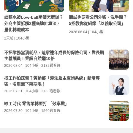
談薪水被Low-ball壓價怎麼辦？
面試也要看公司外觀、洗手間？
外商主管拆解2種底牌計算法，
5招教你從細節「以貌取公司」
量化轉職成本
2026.08.04 | 104小編
2天前 | 104小編
不把業務當消耗品，這家連年成長的保險公司，靠長期
主義讓員工業績自然翻10倍
2026.08.04 | 104小編 | 2182觀看數
找工作怕踩雷？勞動部「違法雇主查詢系統」新增專
區、名單無下架期限！
2026.07.31 | 104小編 | 2733觀看數
缺工時代 零售業轉型打 「效率戰」
2026.07.30 | 104小編 | 1560觀看數