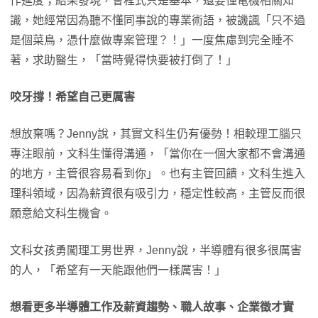
作進度；結果發現，會程式只是基本，還要懂電機相關知
識，她經常因為聽不懂同事說的專業術語，被譏諷「只不過
是個菜鳥，憑什麼做專案管理？！」一度焦慮到完全睡不
著，求助醫生，「當時覺得快要被打倒了！」
咬牙撐！希望自己更厲害
想放棄嗎？Jenny說，其實文科生仍有優勢！相較理工腦只
專注眼前，文科生懂得溝通，「當你在一個大家都不會溝通
的地方，主管很容易看到你」。也有主管回饋，文科生進入
理科領域，因為薪資很有吸引力，穩定性較高，主管反而很
願意給文科生機會。
文科女孩勇闖理工男世界，Jenny說，半導體有很多很厲害
的人，「希望有一天能跟他們一樣厲害！」
想看更多半導體工作及薪資趨勢、職人故事、企業徵才實