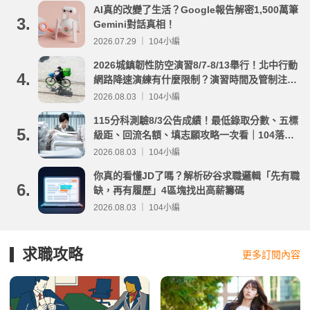
AI真的改變了生活？Google報告解密1,500萬筆
3.
Gemini對話真相！
2026.07.29 ｜ 104小編
2026城鎮韌性防空演習8/7-8/13舉行！北中行動
4.
網路降速演練有什麼限制？演習時間及管制注意
事項整理
2026.08.03 ｜ 104小編
115分科測驗8/3公告成績！最低錄取分數、五標
5.
級距、回流名額、填志願攻略一次看｜104落點
分析
2026.08.03 ｜ 104小編
你真的看懂JD了嗎？解析矽谷求職邏輯「先有職
6.
缺，再有履歷」4區塊找出高薪籌碼
2026.08.03 ｜ 104小編
求職攻略
更多訂閱內容