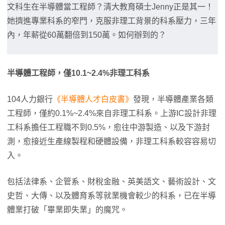
文科生在半導體當工程師？清大教育碩士Jenny正是其一！
她擠進專業科系的窄門，克服非理工背景的科系壓力，三年
內，年薪從60萬翻倍到150萬。如何辦到的？
半導體工程師，僅10.1~2.4%非理工科系
104人力銀行
《半導體人才白皮書》
發現，半導體產業各類
工程師，僅約0.1%~2.4%來自非理工科系。上游IC設計非理
工科系擔任工程職不到0.5%，愈往中游製造、以及下游封
測，愈接近生產線製程和硬體設備，非理工科系較容容易切
入。
包括法律系、企管系、財稅金融、英美語文、藝術設計、文
史哲、大傳、以及體育系等就業機會較少的科系，已在半導
體業打破「畢業即失業」的魔咒。