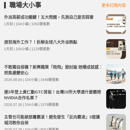
職場大小事
更多訂閱內容
外派高薪成功關鍵！五大問題，先測自己是否踩雷
1天前 | 104小編 | 1092觀看數
想到海外工作？！拆解全球八大外派熱點
1天前 | 104小編 | 1129觀看數
不敢獨自搭機？新興職業「陪飛」掀討論 她曝成就感：
把焦慮變安心
2026.08.04 | 104小編 | 1649觀看數
連3年登上黃仁勳GTC背板！台灣10所大學憑什麼霸榜
NVIDIA合作名單？
2026.07.30 | 104小編 | 1579觀看數
主管也可能被部屬霸凌！避免發生「反向霸凌」3道護
城河教你自保
2026.07.28 | 104小編 | 9051觀看數