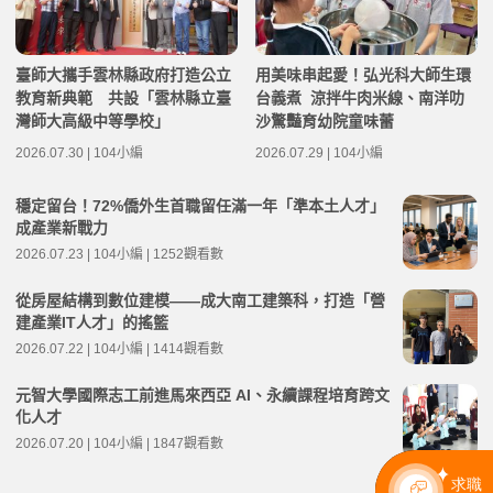
臺師大攜手雲林縣政府打造公立
用美味串起愛！弘光科大師生環
教育新典範 共設「雲林縣立臺
台義煮 涼拌牛肉米線、南洋叻
灣師大高級中等學校」
沙驚豔育幼院童味蕾
2026.07.30 | 104小編
2026.07.29 | 104小編
穩定留台！72%僑外生首職留任滿一年「準本土人才」
成產業新戰力
2026.07.23 | 104小編 | 1252觀看數
從房屋結構到數位建模——成大南工建築科，打造「營
建產業IT人才」的搖籃
2026.07.22 | 104小編 | 1414觀看數
元智大學國際志工前進馬來西亞 AI、永續課程培育跨文
化人才
2026.07.20 | 104小編 | 1847觀看數