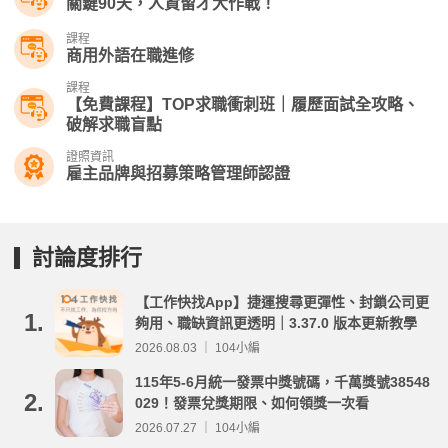
關鍵90天，人資留才大作戰！
課程
商用外語在職進修
課程
【免費課程】TOP求職衝刺班｜履歷面試全攻略、
破解求職盲點
證照資訊
雇主品牌與招募策略管理師認證
討論度排行
【工作快找App】捷運搜尋更彈性、封鎖公司更
1.
夠用、職缺資訊更透明｜3.37.0 版本更新教學
2026.08.03 ｜ 104小編
115年5-6月統一發票中獎號碼，千萬獎號38548
2.
029！發票兌獎期限、如何領獎一次看
2026.07.27 ｜ 104小編