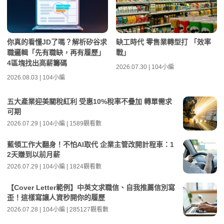
你真的看懂JD了嗎？解析矽谷求
缺工時代 零售業轉型打 「效率
職邏輯「先有職缺，再有履歷」
戰」
4區塊找出高薪籌碼
2026.07.30 | 104小編
2026.08.03 | 104小編
五大產業迎美關稅紅利 受惠10%稅率不疊加 轉單需求
可期
2026.07.29 | 104小編 | 1589觀看數
藍領工作大翻身！不怕AI取代 企業主管改開計程車：1
2天賺到以前月薪
2026.07.29 | 104小編 | 1824觀看數
【Cover Letter範例】中英文求職信、自我推薦信別寫
歪！這樣寫讓人資秒開你的履歷
2026.07.28 | 104小編 | 285127觀看數