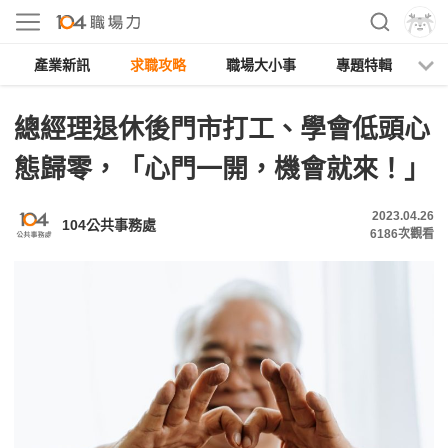
產業新訊
求職攻略
職場大小事
專題特輯
人
總經理退休後門市打工、學會低頭心
態歸零，「心門一開，機會就來！」
2023.04.26
104公共事務處
6186
次觀看