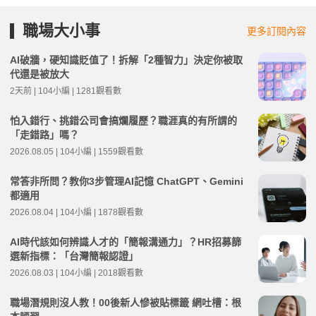
職場大小事
更多訂閱內容
AI破牆，硬知識貶值了！拆解「2種智力」決定你被取
代還是被放大
2天前 | 104小編 | 1281觀看數
怕入錯行、挑錯公司會搞爛履歷？職涯真的有所謂的
「走錯路」嗎？
2026.08.05 | 104小編 | 1559觀看數
常答非所問？教你3步管理AI記憶 ChatGPT、Gemini
都適用
2026.08.04 | 104小編 | 1878觀看數
AI時代該如何辨識人才的「簡報溝通力」？HR招募篩
選新指標：「台灣簡報認證」
2026.08.03 | 104小編 | 2018觀看數
職場潛規則沒人教！00後新人慘被貼標籤 網吐槽：根