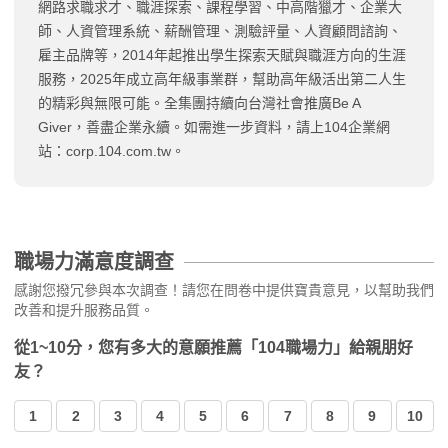
網路求職求才、職涯探索、課程學習、中高階獵才、企業大
師、人資管理系統、薪酬管理、測驗評量、人資顧問諮詢、
雇主品牌等，2014年起推出學生探索天賦與職涯方向的生涯
服務，2025年成立高年級事業群，幫助高年級活出第二人生
的精彩與無限可能。全集團持續向台灣社會推廣Be A
Giver，善盡企業永續。如需進一步資料，請上104企業網
站：corp.104.com.tw。
職場力滿意度調查
感謝您撥冗參與本次調查！請您在問卷中提供寶貴意見，以幫助我們
改善和提升服務品質。
從1~10分，您有多大的意願推薦「104職場力」給親朋好
友？
1
2
3
4
5
6
7
8
9
10