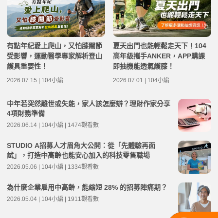
有點年紀愛上爬山，又怕膝關節
夏天出門也能輕鬆走天下！104
受影響，運動醫學專家解析登山
高年級攜手ANKER，APP購課
護具重要性！
即抽機能透氣護膝！
2026.07.15 | 104小編
2026.07.01 | 104小編
中年若突然離世或失能，家人該怎麼辦？理財作家分享
4項財務準備
2026.06.14 | 104小編 | 1474觀看數
STUDIO A招募人才眉角大公開：從「先體驗再面
試」，打造中高齡也能安心加入的科技零售職場
2026.05.06 | 104小編 | 1334觀看數
為什麼企業雇用中高齡，能縮短 28% 的招募陣痛期？
2026.05.04 | 104小編 | 1911觀看數