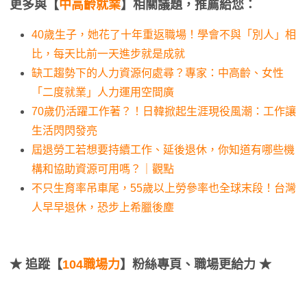
更多與【
中高齡就業
】相關議題，推薦給您：
40歲生子，她花了十年重返職場！學會不與「別人」相
比，每天比前一天進步就是成就
缺工趨勢下的人力資源何處尋？專家：中高齡、女性
「二度就業」人力運用空間廣
70歲仍活躍工作著？！日韓掀起生涯現役風潮：工作讓
生活閃閃發亮
屆退勞工若想要持續工作、延後退休，你知道有哪些機
構和協助資源可用嗎？｜觀點
不只生育率吊車尾，55歲以上勞參率也全球末段！台灣
人早早退休，恐步上希臘後塵
★
追蹤【
104職場力
】粉絲專頁、職場更給力 ★