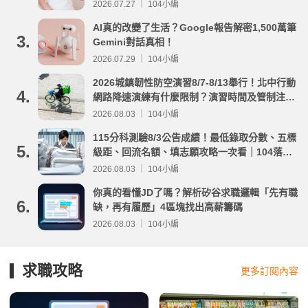
2026.07.27 ｜ 104小編
AI真的改變了生活？Google報告解密1,500萬筆
3.
Gemini對話真相！
2026.07.29 ｜ 104小編
2026城鎮韌性防空演習8/7-8/13舉行！北中行動
4.
網路降速演練有什麼限制？演習時間及管制注意
事項整理
2026.08.03 ｜ 104小編
115分科測驗8/3公告成績！最低錄取分數、五標
5.
級距、回流名額、填志願攻略一次看｜104落點
分析
2026.08.03 ｜ 104小編
你真的看懂JD了嗎？解析矽谷求職邏輯「先有職
6.
缺，再有履歷」4區塊找出高薪籌碼
2026.08.03 ｜ 104小編
求職攻略
更多訂閱內容