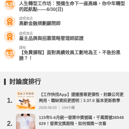
人生轉型工作坊：預備生命下一座高峰，你中年轉型
的起航點——6/30(日)
證照資訊
高齡金融規劃顧問師
證照資訊
雇主品牌與招募策略管理師認證
課程
【免費課程】面對高績效員工劃地為王，不急扮黑
臉？！
討論度排行
【工作快找App】捷運搜尋更彈性、封鎖公司更
1.
夠用、職缺資訊更透明｜3.37.0 版本更新教學
2026.08.03 ｜ 104小編
115年5-6月統一發票中獎號碼，千萬獎號38548
2.
029！發票兌獎期限、如何領獎一次看