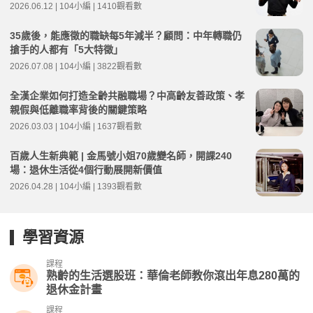
2026.06.12 | 104小編 | 1410觀看數
35歲後，能應徵的職缺每5年減半？顧問：中年轉職仍
搶手的人都有「5大特徵」
2026.07.08 | 104小編 | 3822觀看數
全漢企業如何打造全齡共融職場？中高齡友善政策、孝
親假與低離職率背後的關鍵策略
2026.03.03 | 104小編 | 1637觀看數
百歲人生新典範 | 金馬號小姐70歲變名師，開課240
場：退休生活從4個行動展開新價值
2026.04.28 | 104小編 | 1393觀看數
學習資源
課程
熟齡的生活選股班：華倫老師教你滾出年息280萬的
退休金計畫
課程