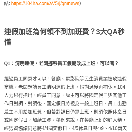
結:
https://104ha.com/aV5rj/qmnews
）
連假加班為何領不到加班費？3大QA秒
懂
Q1：清明連假，老闆挪移員工假期改成上班，可以嗎？
經過員工同意才可以！餐廳、電影院等民生消費業搶攻連假
商機，老闆想請員工清明連假上班，假期過後再補休。104
人力銀行指出，經員工同意，雇主可以將國定假日與其他工
作日對調，對調後，國定假日將視為一般上班日，員工出勤
雇主不用給加班費，但若對調日仍需上班，則須依照休息日
或國定假日，加給工資。舉例來說，在餐廳上班的好人柴，
經勞資協議同意將4/4國定假日、4/5休息日與4/9、4/10兩天