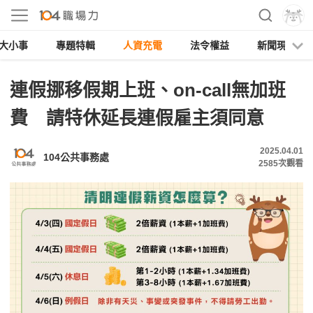
大小事
專題特輯
人資充電
法令權益
新聞現場
連假挪移假期上班、on-call無加班
費 請特休延長連假雇主須同意
2025.04.01
104公共事務處
2585
次觀看