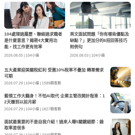
104處理過履歷、聯絡過求職者
英文面試問題「你有哪些優點及
是什麼意思？揭密4大實用功
缺點？」更加分的6招回答技巧
能，找工作更有效率
附例句
2026.08.05 | 104小編
2026.08.03 | 104小編
五大產業迎美關稅紅利 受惠10%稅率不疊加 轉單需求
可期
2026.07.29 | 104小編 | 1589觀看數
藍領工作大翻身！不怕AI取代 企業主管改開計程車：1
2天賺到以前月薪
2026.07.29 | 104小編 | 1827觀看數
面試最重要的不是自我介紹！過來人曝5關鍵細節：錄
取率差很多