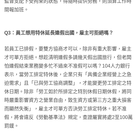
監督支配下受拘束的狀態，得隨時提供勞務，則須算工作時
間報加班。
Q3：員工想用特休延長連假出國，雇主可拒絕嗎？
若員工已排假，要雙方協商才可以，除非有重大影響，雇主
才可單方拒絕。想趁清明連假多請幾天假出國旅行，但老闆
怕連假結束業務變多忙不過來不准假可以嗎？104人力銀行
表示，當勞工排定特休後，企業只有「具備企業經營上之急
迫需求」且「已與勞工協商調整」，才能變更勞工排定之特
休日期。除非「勞工如於所排定之特別休假日期休假，將同
時嚴重影響資方之營業自由，致生資方或第三方之重大損害
而顯然失衡」，雇主才可單方否決勞工排定特休。若不准
假，將會違反《勞動基準法》規定，查證屬實將處2至100萬
罰鍰。