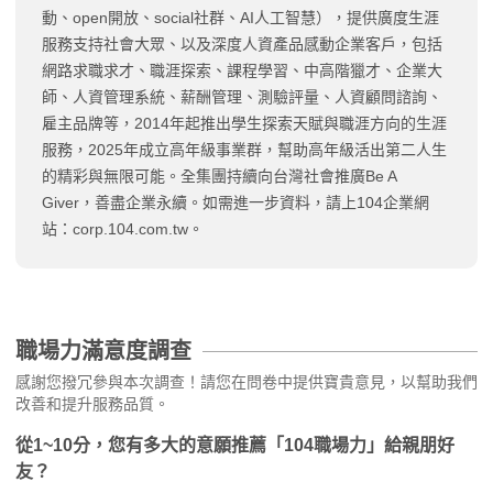
動、open開放、social社群、AI人工智慧），提供廣度生涯
服務支持社會大眾、以及深度人資產品感動企業客戶，包括
網路求職求才、職涯探索、課程學習、中高階獵才、企業大
師、人資管理系統、薪酬管理、測驗評量、人資顧問諮詢、
雇主品牌等，2014年起推出學生探索天賦與職涯方向的生涯
服務，2025年成立高年級事業群，幫助高年級活出第二人生
的精彩與無限可能。全集團持續向台灣社會推廣Be A
Giver，善盡企業永續。如需進一步資料，請上104企業網
站：corp.104.com.tw。
職場力滿意度調查
感謝您撥冗參與本次調查！請您在問卷中提供寶貴意見，以幫助我們
改善和提升服務品質。
從1~10分，您有多大的意願推薦「104職場力」給親朋好
友？