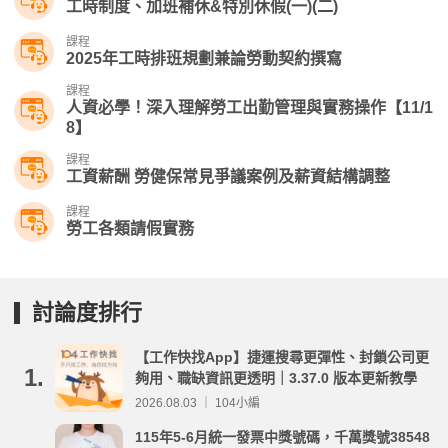
工時制度、加班補休&特別休假(一)(二)
課程
2025年工時排班規劃兼論勞動契約撰寫
課程
人資必學！深入理解勞工出勤管理與實務操作【11/1
8】
課程
工資薪酬 勞健保常見爭議案例及薪資結構調整
課程
勞工各類請假實務
討論度排行
【工作快找App】捷運搜尋更彈性、封鎖公司更
1.
夠用、職缺資訊更透明｜3.37.0 版本更新教學
2026.08.03 ｜ 104小編
115年5-6月統一發票中獎號碼，千萬獎號38548