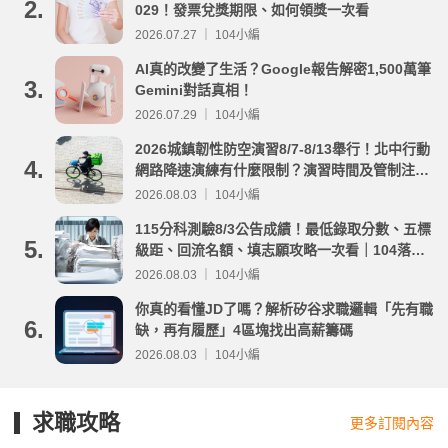
2.
029！發票兌獎期限、如何領獎一次看
2026.07.27 ｜ 104小編
AI真的改變了生活？Google報告解密1,500萬筆
3.
Gemini對話真相！
2026.07.29 ｜ 104小編
2026城鎮韌性防空演習8/7-8/13舉行！北中行動
4.
網路降速演練有什麼限制？演習時間及管制注意
事項整理
2026.08.03 ｜ 104小編
115分科測驗8/3公告成績！最低錄取分數、五標
5.
級距、回流名額、填志願攻略一次看｜104落點
分析
2026.08.03 ｜ 104小編
你真的看懂JD了嗎？解析矽谷求職邏輯「先有職
6.
缺，再有履歷」4區塊找出高薪籌碼
2026.08.03 ｜ 104小編
求職攻略
更多訂閱內容