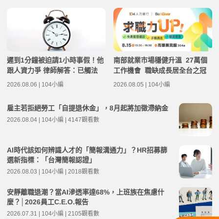
遲到1分鐘被迫請1小時事假！他
南部就業市場穩健升溫 27萬個
跟人資力爭 律師解答：已觸法
工作機會 職缺成長居全台之冠
2026.08.06 | 104小編
2026.08.05 | 104小編
雇主若拒絕勞工「自提退休金」，8月起將加徵滯納金
2026.08.04 | 104小編 | 4147觀看數
AI時代該如何辨識人才的「簡報溝通力」？HR招募篩
選新指標：「台灣簡報認證」
2026.08.03 | 104小編 | 2018觀看數
安靜離職退潮？當AI滲透率達68%，上班族在焦慮什
麼？│2026員工C.E.O.報告
2026.07.31 | 104小編 | 2105觀看數