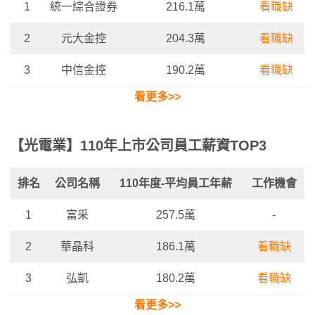
1
統一綜合證券
216.1萬
看職缺
2
元大金控
204.3萬
看職缺
3
中信金控
190.2萬
看職缺
看更多>>
【光電業】110年上市公司員工薪資TOP3
排名
公司名稱
110年度-平均
員工年薪
工作機會
1
富采
257.5萬
-
2
華晶科
186.1萬
看職缺
3
弘凱
180.2萬
看職缺
看更多>>