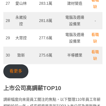
看職
27
愛山林
283.1萬
建材營造
缺
永崴投
電腦及週邊
28
281.8萬
-
控
設備業
電腦及週邊
看職
29
大眾控
277.6萬
設備業
缺
看職
30
致新
275.6萬
半導體業
缺
看更多
上市公司高調薪TOP10
調薪幅度向來是員工關注的焦點，以下整理110年員工年薪