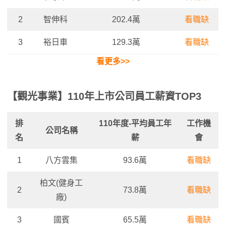
2
智伸科
202.4萬
看職缺
3
裕日車
129.3萬
看職缺
看更多>>
【觀光事業】110年上市公司員工薪資TOP3
排
110年度-平均
員工年
工作機
公司名稱
名
薪
會
1
八方雲集
93.6萬
看職缺
柏文(健身工
2
73.8萬
看職缺
廠)
3
國賓
65.5萬
看職缺