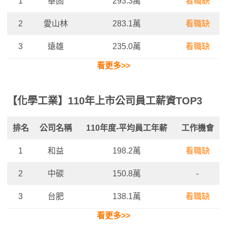
1
華固
293.3萬
看職缺
2
愛山林
283.1萬
看職缺
3
遠雄
235.0萬
看職缺
看更多>>
【化學工業】110年上市公司員工薪資TOP3
排名
公司名稱
110年度-平均
員工年薪
工作機會
1
和益
198.2萬
看職缺
2
中碳
150.8萬
-
3
台肥
138.1萬
看職缺
看更多>>