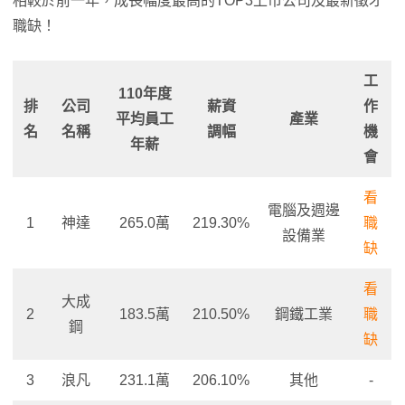
相較於前一年，成長幅度最高的TOP3上市公司及最新徵才
職缺！
工
110年度
排
公司
薪資
作
平均員工
產業
名
名稱
調幅
機
年薪
會
看
電腦及週邊
1
神達
265.0萬
219.30%
職
設備業
缺
看
大成
2
183.5萬
210.50%
鋼鐵工業
職
鋼
缺
3
浪凡
231.1萬
206.10%
其他
-