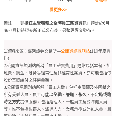
看更多
>>
備註：「
非擔任主管職務之全時員工薪資資訊
」預計於6月
底~7月初待證交所正式公布後，另整理專文發布。
1.資料來源：臺灣證券交易所—
公開資訊觀測站
(110年度資
料)
2.公開資訊觀測站所稱「員工薪資費用」通常包括本薪、加
班費、獎金、酬勞等經常性及非經常性薪資，亦可能包括依
股份基礎給付之評價金額。
3.公開資訊觀測站所稱「員工人數」包括本國籍及外國籍之
所有受僱人員，員工可能以
全職、兼職、永久、不定時或臨
時之方式
提供服務，包括經理人、一般員工及約聘僱人員
等，惟不包括監察人、派遣人力、業務承攬或外包人員，且