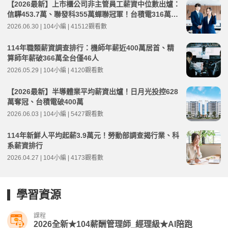
【2026最新】上市櫃公司非主管員工薪資中位數出爐：
信驊453.7萬、聯發科355萬蟬聯冠軍！台積電316萬元
創高
2026.06.30 | 104小編 | 41512觀看數
114年職類薪資調查排行：機師年薪近400萬居首、精
算師年薪破366萬全台僅46人
2026.05.29 | 104小編 | 4120觀看數
【2026最新】半導體業平均薪資出爐！日月光投控628
萬奪冠、台積電破400萬
2026.06.03 | 104小編 | 5427觀看數
114年新鮮人平均起薪3.9萬元！勞動部調查揭行業、科
系薪資排行
2026.04.27 | 104小編 | 4173觀看數
學習資源
課程
2026全新★104薪酬管理師_經理級★AI陪跑