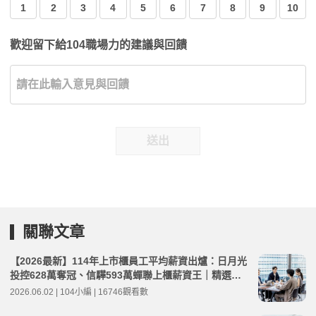
1
2
3
4
5
6
7
8
9
10
歡迎留下給104職場力的建議與回饋
送出
關聯文章
【2026最新】114年上市櫃員工平均薪資出爐：日月光
投控628萬奪冠、信驊593萬蟬聯上櫃薪資王｜精選工
作機會
2026.06.02 | 104小編 | 16746觀看數