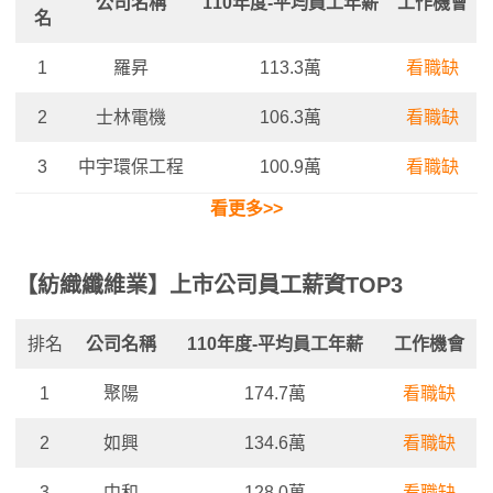
公司名稱
110年度-平均員工年薪
工作機會
名
1
羅昇
113.3萬
看職缺
2
士林電機
106.3萬
看職缺
3
中宇環保工程
100.9萬
看職缺
看更多>>
【紡織纖維業】上市公司員工薪資TOP3
排名
公司名稱
110年度-平均員工年薪
工作機會
1
聚陽
174.7萬
看職缺
2
如興
134.6萬
看職缺
3
中和
128.0萬
看職缺