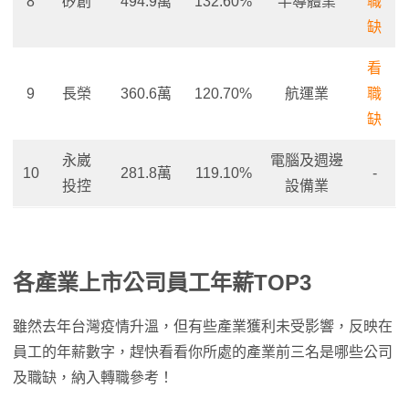
8
矽創
494.9萬
132.60%
半導體業
職
缺
看
9
長榮
360.6萬
120.70%
航運業
職
缺
永崴
電腦及週邊
10
281.8萬
119.10%
-
投控
設備業
各產業上市公司員工年薪TOP3
雖然去年台灣疫情升溫，但有些產業獲利未受影響，反映在
員工的年薪數字，趕快看看你所處的產業前三名是哪些公司
及職缺，納入轉職參考！