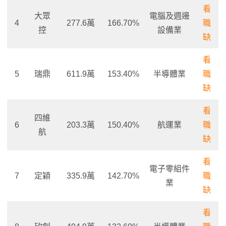
看
大眾
電腦及週邊
4
277.6萬
166.70%
職
控
設備業
缺
看
5
瑞鼎
611.9萬
153.40%
半導體業
職
缺
看
四維
6
203.3萬
150.40%
航運業
職
航
缺
看
電子零組件
7
定穎
335.9萬
142.70%
職
業
缺
看