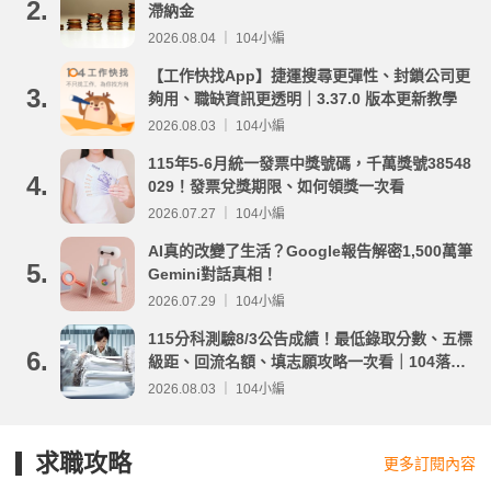
2.
滯納金
2026.08.04 ｜ 104小編
【工作快找App】捷運搜尋更彈性、封鎖公司更
3.
夠用、職缺資訊更透明｜3.37.0 版本更新教學
2026.08.03 ｜ 104小編
115年5-6月統一發票中獎號碼，千萬獎號38548
4.
029！發票兌獎期限、如何領獎一次看
2026.07.27 ｜ 104小編
AI真的改變了生活？Google報告解密1,500萬筆
5.
Gemini對話真相！
2026.07.29 ｜ 104小編
115分科測驗8/3公告成績！最低錄取分數、五標
6.
級距、回流名額、填志願攻略一次看｜104落點
分析
2026.08.03 ｜ 104小編
求職攻略
更多訂閱內容