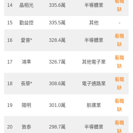
看職
14
晶相光
335.6萬
半導體業
缺
15
勤益控
335.5萬
其他
-
看職
16
愛普*
328.4萬
半導體業
缺
看職
17
鴻準
326.7萬
其他電子業
缺
看職
18
長華*
308.6萬
電子通路業
缺
看職
19
陽明
301.0萬
航運業
缺
看職
20
敦泰
298.7萬
半導體業
缺