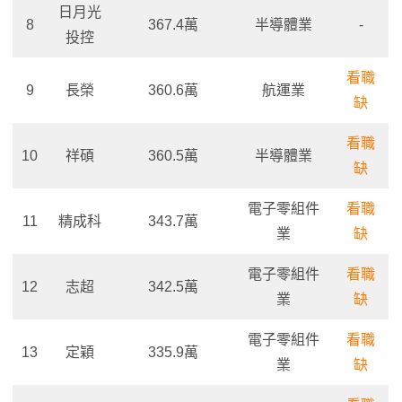
日月光
8
367.4萬
半導體業
-
投控
看職
9
長榮
360.6萬
航運業
缺
看職
10
祥碩
360.5萬
半導體業
缺
電子零組件
看職
11
精成科
343.7萬
業
缺
電子零組件
看職
12
志超
342.5萬
業
缺
電子零組件
看職
13
定穎
335.9萬
業
缺