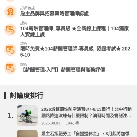
證照資訊
雇主品牌與招募策略管理師認證
課程
104薪酬管理師_專員級 ★全新線上課程｜104獨家
人資線上課
課程
限時免費★104薪酬管理師-專員級_認證考試★ 202
6-10
課程
【薪酬管理-入門】薪酬管理與職務評價
討論度排行
2026城鎮韌性防空演習8/7-8/13舉行！北中行動
1.
網路降速演練有什麼限制？演習時間及管制注意
事項整理
2026.08.03 ｜ 104小編
雇主若拒絕勞工「自提退休金」，8月起將加徵