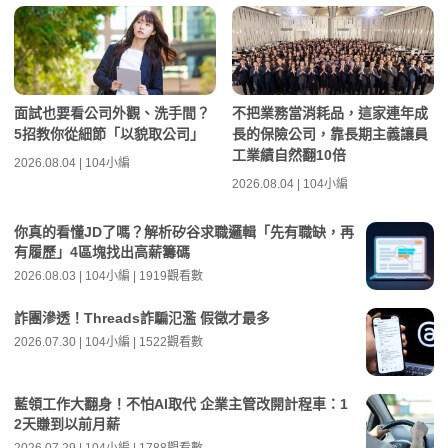
面試也要看公司外觀、洗手間？
不把業務當消耗品，這家連年成
5招教你從細節「以貌取公司」
長的保險公司，靠長期主義讓員
工業績自然翻10倍
2026.08.04 | 104小編
2026.08.04 | 104小編
你真的看懂JD了嗎？解析矽谷求職邏輯「先有職缺，再
有履歷」4區塊找出高薪籌碼
2026.08.03 | 104小編 | 1919觀看數
詐團滲透！Threads詐騙氾濫 假徵才最多
2026.07.30 | 104小編 | 1522觀看數
藍領工作大翻身！不怕AI取代 企業主管改開計程車：1
2天賺到以前月薪