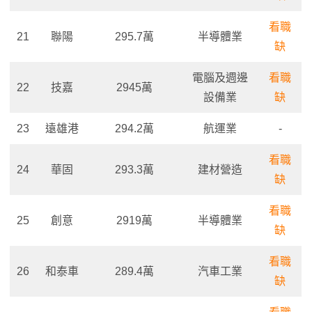
看職
21
聯陽
295.7萬
半導體業
缺
電腦及週邊
看職
22
技嘉
2945萬
設備業
缺
23
遠雄港
294.2萬
航運業
-
看職
24
華固
293.3萬
建材營造
缺
看
職
25
創意
2919萬
半導體業
缺
看職
26
和泰車
289.4萬
汽車工業
缺