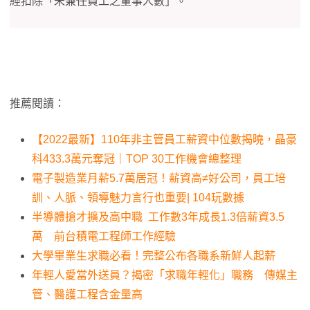
經扣除「未兼任員工之董事人數」。
推薦閱讀：
【2022最新】110年非主管員工薪資中位數揭曉，晶豪
科433.3萬元奪冠｜TOP 30工作機會總整理
電子製造業月薪5.7萬居冠！薪資高≠好公司，員工培
訓、人脈、領導魅力言行也重要| 104玩數據
半導體搶才擴及高中職 工作數3年成長1.3倍薪資3.5
萬 前台積電工程師工作經驗
大學畢業生求職必看！完整公布各職系新鮮人起薪
年輕人愛當外送員？揭密「求職年輕化」職務 傳媒主
管、醫護工程含金量高