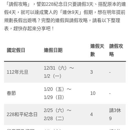
「請假攻略」，譬如228紀念日只要請假3天、搭配原本的連
假4天，就可以達成驚人的「連休9天」假期，想在明年提前
規劃長假出遊嗎？完整的連假與請假攻略，請看以下整理
表，趕快存起來分享吧！
連假天
請假攻
國定假日
連假日期
數
略
12/31（六）～
112年元旦
3
-
1/2（一）
1/20（五）～
春節
10
-
1/29（日）
2/25（六）～
請3休
228和平紀念日
4
2/28（二）
9