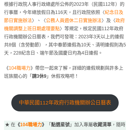
根據行政院人事行政總處所公佈的2023年（民國112年）的
行事曆，今年總放假日為116天，且行政院依照〈
紀念日及
節日實施辦法
〉、〈
公務人員週休二日實施辦法
〉及〈
政府
機關調整上班日期處理要點
〉等規定，核定民國112年政府
行政機關辦公日曆表，我們可發現：2023年3天以上的連假
共8個（含勞動節），其中春節連假為10天、清明連假則為5
天，228紀念日、端午節及國慶日均為4日連假。
《
104職場力
》帶您一起來了解，詳細的連假規劃與許多上
班族關心的「
請3休9
」休假攻略吧！
中華民國112年政府行政機關辦公日曆表
★ 在
《
104職場力
》
「
點選星號
」加入專屬
收藏清單
，隨時