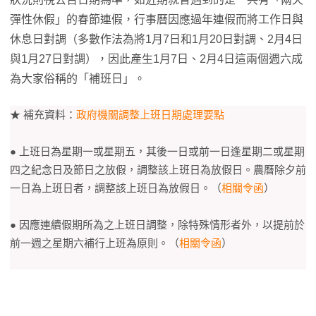
彈性休假」的春節連假，行事曆因應過年連假而將工作日與
休息日對調（多數作法為將1月7日和1月20日對調、2月4日
與1月27日對調），因此產生1月7日、2月4日這兩個週六成
為大家俗稱的「補班日」。
★ 補充資料：
政府機關調整上班日期處理要點
● 上班日為星期一或星期五，其後一日或前一日逢星期二或星期
四之紀念日及節日之放假，調整該上班日為放假日。農曆除夕前
一日為上班日者，調整該上班日為放假日。（
相關令函
）
● 因應連續假期所為之上班日調整，除特殊情形者外，以提前於
前一週之星期六補行上班為原則。（
相關令函
）