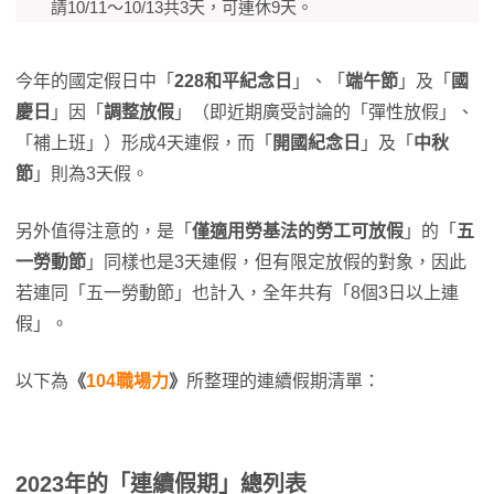
請10/11～10/13共3天，可連休9天。
今年的國定假日中「
228和平紀念日
」、「
端午節
」及「
國
慶日
」因「
調整放假
」（即近期廣受討論的「彈性放假」、
「補上班」）形成4天連假，而「
開國紀念日
」及「
中秋
節
」則為3天假。
另外值得注意的，是「
僅適用勞基法的勞工可放假
」的「
五
一勞動節
」同樣也是3天連假，但有限定放假的對象，因此
若連同「五一勞動節」也計入，全年共有「8個3日以上連
假」。
以下為
《
104職場力
》
所整理的連續假期清單：
2023年的「連續假期」總列表