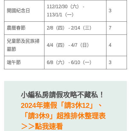
112/12/30（六） -
開國紀念日
3
113/1/1（一）
農曆春節
2/8（四） - 2/14（三）
7
兒童節及民族掃
4/4（四） - 4/7（日）
4
墓節
端午節
6/8（六） - 6/10（一）
3
小編私房請假攻略不藏私！
2024年連假「請3休12」、
「請3休9」超推排休整理表
＞＞點我速看