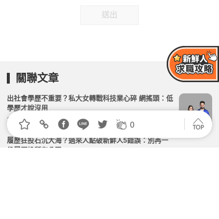
送出
關聯文章
出社會學歷不重要？私大女轉戰科技業心碎 網搖頭：低
學歷才說沒用
2026.07.28 | 104小編 | 2007觀看數
0
履歷狂投石沉大海？過來人點破新鮮人5錯誤：別再一
份履歷投所有公司
2026.07.16 | 104小編 | 2132觀看數
不進竹科進偏鄉！看資工碩士、部落媽媽與資深社工，
如何接住下墜的人生？
2026.02.10 | 104小編 | 3060觀看數