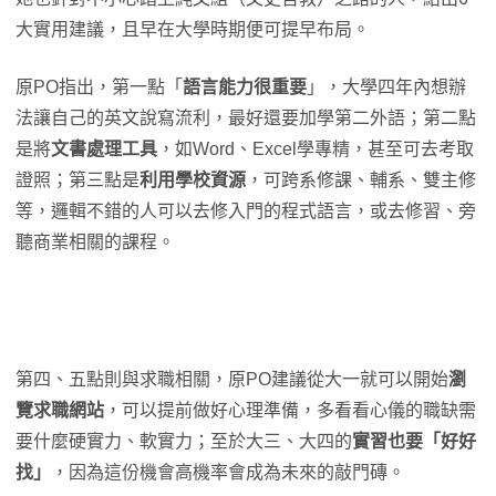
大實用建議，且早在大學時期便可提早布局。
原PO指出，第一點「
語言能力很重要
」，大學四年內想辦
法讓自己的英文說寫流利，最好還要加學第二外語；第二點
是將
文書處理工具
，如Word、Excel學專精，甚至可去考取
證照；第三點是
利用學校資源
，可跨系修課、輔系、雙主修
等，邏輯不錯的人可以去修入門的程式語言，或去修習、旁
聽商業相關的課程。
第四、五點則與求職相關，原PO建議從大一就可以開始
瀏
覽求職網站
，可以提前做好心理準備，多看看心儀的職缺需
要什麼硬實力、軟實力；至於大三、大四的
實習也要「好好
找」
，因為這份機會高機率會成為未來的敲門磚。