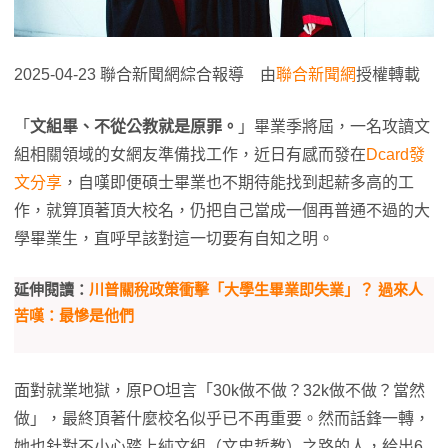
2025-04-23 聯合新聞網綜合報導 由
聯合新聞網
授權轉載
「
文組畢、不從公教就是原罪。
」畢業季將屆，一名攻讀文
組相關領域的女網友準備找工作，近日有感而發在
Dcard發
文分享
，自嘆即便碩士畢業也不期待能找到起薪多高的工
作，就算頂著頂大校名，仍把自己當成一個再普通不過的大
學畢業生，直呼早該對這一切要有自知之明。
延伸閱讀：
川普關稅政策衝擊「大學生畢業即失業」？ 過來人
苦嘆：最慘是他們
面對就業地獄，原PO坦言「30k做不做？32k做不做？當然
做」，最終頂著什麼校名似乎已不再重要。然而話鋒一轉，
她也針對不小心踏上純文組（文史哲教）之路的人，給出6