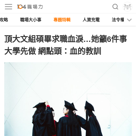
攻略
職場大小事
專題特輯
人資充電
法令權益
頂大文組碩畢求職血淚…她籲6件事
大學先做 網點頭：血的教訓