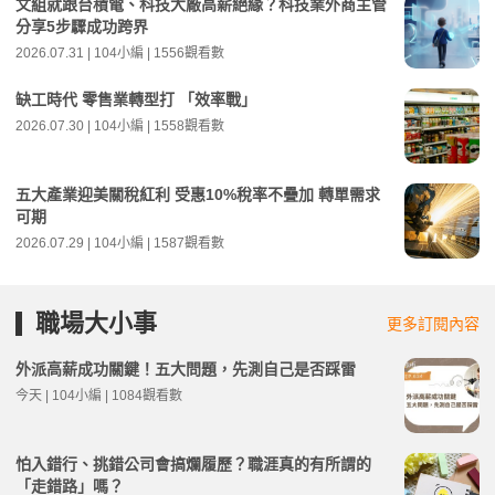
文組就跟台積電、科技大廠高薪絕緣？科技業外商主管
分享5步驟成功跨界
2026.07.31 | 104小編 | 1556觀看數
缺工時代 零售業轉型打 「效率戰」
2026.07.30 | 104小編 | 1558觀看數
五大產業迎美關稅紅利 受惠10%稅率不疊加 轉單需求
可期
2026.07.29 | 104小編 | 1587觀看數
職場大小事
更多訂閱內容
外派高薪成功關鍵！五大問題，先測自己是否踩雷
今天 | 104小編 | 1084觀看數
怕入錯行、挑錯公司會搞爛履歷？職涯真的有所謂的
「走錯路」嗎？