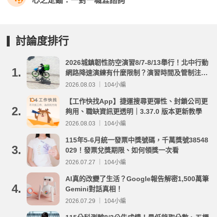
心之定錨：一對一職涯諮詢
討論度排行
2026城鎮韌性防空演習8/7-8/13舉行！北中行動
1.
網路降速演練有什麼限制？演習時間及管制注意
事項整理
2026.08.03 ｜ 104小編
【工作快找App】捷運搜尋更彈性、封鎖公司更
2.
夠用、職缺資訊更透明｜3.37.0 版本更新教學
2026.08.03 ｜ 104小編
115年5-6月統一發票中獎號碼，千萬獎號38548
3.
029！發票兌獎期限、如何領獎一次看
2026.07.27 ｜ 104小編
AI真的改變了生活？Google報告解密1,500萬筆
4.
Gemini對話真相！
2026.07.29 ｜ 104小編