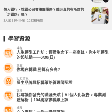
怕入錯行、挑錯公司會搞爛履歷？職涯真的有所謂的
「走錯路」嗎？
2天前 | 104小編 | 1522觀看數
學習資源
課程
人生轉型工作坊：預備生命下一座高峰，你中年轉型
的起航點——6/30(日)
測驗
你現在轉職,勝算有多高?
證照資訊
雇主品牌與招募策略管理師認證
課程
找尋讓你發光的職涯天賦｜AI 個人化報告 x 專業測
驗解析 ｜104獨家求職線上課
課程