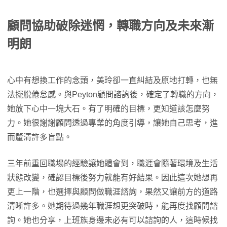
顧問協助破除迷惘，轉職方向及未來漸
明朗
心中有想換工作的念頭，美玲卻一直糾結及原地打轉，也無
法擺脫倦怠感。與Peyton顧問諮詢後，確定了轉職的方向，
她放下心中一塊大石。有了明確的目標，更知道該怎麼努
力。她很謝謝顧問透過專業的角度引導，讓她自己思考，進
而釐清許多盲點。
三年前重回職場的經驗讓她體會到，職涯會隨著環境及生活
狀態改變，確認目標後努力就能有好結果。因此這次她想再
更上一階，也選擇與顧問做職涯諮詢，果然又讓前方的道路
清晰許多。她期待過幾年職涯想更突破時，能再度找顧問諮
詢。她也分享，上班族身邊未必有可以諮詢的人，這時候找