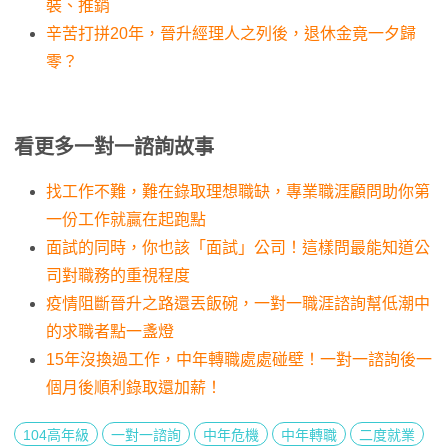
裝、推銷
辛苦打拼20年，晉升經理人之列後，退休金竟一夕歸
零？
看更多一對一諮詢故事
找工作不難，難在錄取理想職缺，專業職涯顧問助你第
一份工作就贏在起跑點
面試的同時，你也該「面試」公司！這樣問最能知道公
司對職務的重視程度
疫情阻斷晉升之路還丟飯碗，一對一職涯諮詢幫低潮中
的求職者點一盞燈
15年沒換過工作，中年轉職處處碰壁！一對一諮詢後一
個月後順利錄取還加薪！
104高年級
一對一諮詢
中年危機
中年轉職
二度就業