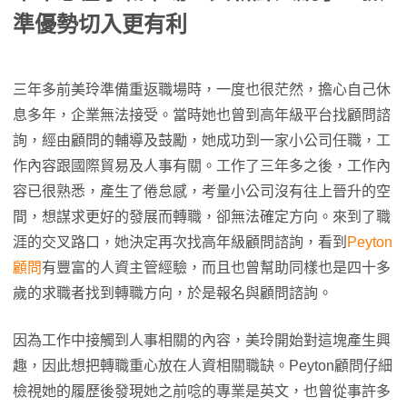
準優勢切入更有利
三年多前美玲準備重返職場時，一度也很茫然，擔心自己休
息多年，企業無法接受。當時她也曾到高年級平台找顧問諮
詢，經由顧問的輔導及鼓勵，她成功到一家小公司任職，工
作內容跟國際貿易及人事有關。工作了三年多之後，工作內
容已很熟悉，產生了倦怠感，考量小公司沒有往上晉升的空
間，想謀求更好的發展而轉職，卻無法確定方向。來到了職
涯的交叉路口，她決定再次找高年級顧問諮詢，看到
Peyton
顧問
有豐富的人資主管經驗，而且也曾幫助同樣也是四十多
歲的求職者找到轉職方向，於是報名與顧問諮詢。
因為工作中接觸到人事相關的內容，美玲開始對這塊產生興
趣，因此想把轉職重心放在人資相關職缺。Peyton顧問仔細
檢視她的履歷後發現她之前唸的專業是英文，也曾從事許多