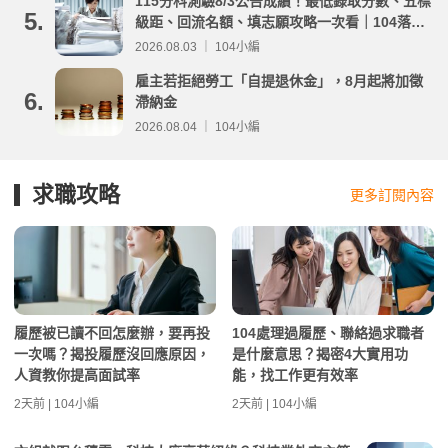
115分科測驗8/3公告成績！最低錄取分數、五標
5.
級距、回流名額、填志願攻略一次看｜104落點
分析
2026.08.03 ｜ 104小編
雇主若拒絕勞工「自提退休金」，8月起將加徵
6.
滯納金
2026.08.04 ｜ 104小編
求職攻略
更多訂閱內容
履歷被已讀不回怎麼辦，要再投
104處理過履歷、聯絡過求職者
一次嗎？揭投履歷沒回應原因，
是什麼意思？揭密4大實用功
人資教你提高面試率
能，找工作更有效率
2天前 | 104小編
2天前 | 104小編