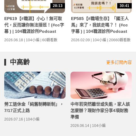
28:13
30:41
EP619【#職涯】小心！無可取
EP585【#職場生存】「國王人
代，反而讓你無法接班！(#cc字
馬」來了，我該走嗎？！ (#cc
幕 ) | 104職涯診所Podcast
字幕 ) | 104職涯診所Podcast
2026.06.18 | 104小編 | 60觀看數
2026.02.09 | 104小編 | 20660觀看數
中高齡
更多訂閱內容
勞工退休金「純舊制轉新制」，
中年若突然離世或失能，家人該
7/17正式上路
怎麼辦？理財作家分享4項財務
準備
2026.07.16 | 104小編
2026.06.14 | 104小編