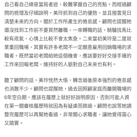
自己看自己總是當局者迷，較難掌握自己的亮點。而經過顧
問的梳理及仔細說明，美玲抓到自己的優勢，並且撥雲見日
清楚未來的方向。關於工作所產生的倦怠感，顧問也提醒她
還沒找到工作前不要貿然離職，一來轉職的話，騎驢找馬比
較有底氣，心情上比較不會太焦急。二來當初美玲是二度就
業重回職場，其實有許多老闆不一定願意雇用回鍋職場的求
職者。既然當初老闆給她這個機會，應該要好好交接手邊的
工作來回報老闆，維持好的人脈對自己未來也有利。
聽了顧問的話，美玲恍然大悟，轉念過後原本強烈的倦怠感
也消散不少。顧問也提醒她，過去因照顧家庭而離開職場的
6年空白期，應該在履歷上就好好說明原因，否則可能人資
在第一關審核履歷時就因為有疑慮而跳過。顧問也說等她調
整完履歷可以再幫她看過，非常關心求職者，讓她覺得窩心
又踏實。