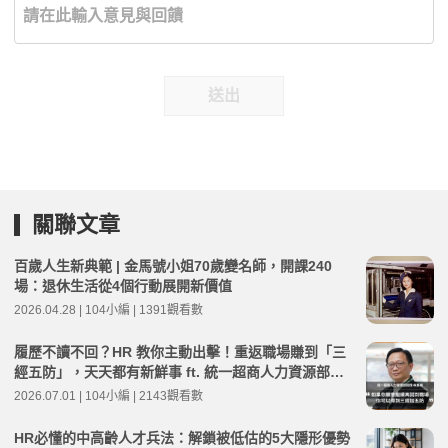
送出
關聯文章
百歲人生新典範 | 金馬號小姐70歲變名師，開課240
場：退休生活從4個行動展開新價值
2026.04.28 | 104小編 | 1391觀看數
履歷不讀不回？HR 教你主動出擊！重返職場賺到「三
經五防」，天天都有新鮮事 ft. 統一超商人力資源部經
理 林宸碩 | 高年級不打烊 x 用 AI 點亮第二人生 EP279
2026.07.01 | 104小編 | 2143觀看數
HR必懂的中高齡人才兵法：解鎖被低估的5大隱形優勢