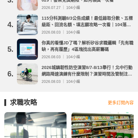
029！發票兌獎期限、如何領獎一次看
2026.07.27 ｜ 104小編
115分科測驗8/3公告成績！最低錄取分數、五標
4.
級距、回流名額、填志願攻略一次看｜104落點
分析
2026.08.03 ｜ 104小編
你真的看懂JD了嗎？解析矽谷求職邏輯「先有職
5.
缺，再有履歷」4區塊找出高薪籌碼
2026.08.03 ｜ 104小編
2026城鎮韌性防空演習8/7-8/13舉行！北中行動
6.
網路降速演練有什麼限制？演習時間及管制注意
事項整理
2026.08.03 ｜ 104小編
求職攻略
更多訂閱內容