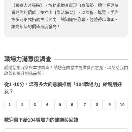
【嚴選人才亮點】，協助求職者展現自身優勢，讓企業更快
看見你的價值；並推出【樂活學習】，以課程、導覽、手作
等多元形式拓展生活面向，讓知識被分享、經驗得以傳承，
讓高年級的價值再度發光！
職場力滿意度調查
感謝您撥冗參與本次調查！請您在問卷中提供寶貴意見，以幫助我們
改善和提升服務品質。
從1~10分，您有多大的意願推薦「104職場力」給親朋好
友？
1
2
3
4
5
6
7
8
9
10
歡迎留下給104職場力的建議與回饋