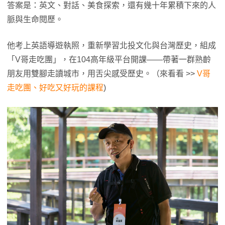
答案是：英文、對話、美食探索，還有幾十年累積下來的人
脈與生命閱歷。
他考上英語導遊執照，重新學習北投文化與台灣歷史，組成
「V哥走吃團」，在104高年級平台開課——帶著一群熟齡
朋友用雙腳走讀城市，用舌尖感受歷史。（來看看 >>
V哥
走吃團、好吃又好玩的課程
)