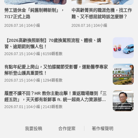
勞工退休金「純舊制轉新制」，
中高齡菁英的職涯危機，找工作
7/17正式上路
難、又不想屈就時該怎麼辦？
2026.07.16 | 104小編
2026.07.16 | 104小編
【2026高齡換照新制】70歲換駕照流程、體檢、講
習、逾期罰則懶人包！
2026.07.15 | 104小編 | 6159觀看數
有點年紀愛上爬山，又怕膝關節受影響，運動醫學專家
解析登山護具重要性！
2026.07.15 | 104小編 | 1294觀看數
履歷不讀不回？HR 教你主動出擊！重返職場賺到「三
經五防」，天天都有新鮮事 ft. 統一超商人力資源部經
理 林宸碩 | 高年級不打烊 x 用 AI 點亮第二人生 EP279
2026.07.01 | 104小編 | 2143觀看數
我要投稿
合作提案
著作權聲明