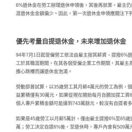
6%退休金在勞工辦理退休申領後，其後再就業，雇主仍
涯退休金金額偏少。因此，第一次退休金申領應關注下
優先考量自提退休金，未來增加退休金
94年7月1日起受僱勞工依法由雇主按其薪資，提撥6%
工於其職涯期間，在其各個受僱企業工作期間，其雇主
擔心跳槽而讓退休金泡湯。
勞動部曾試算，以35歲勞工其月薪4萬元的勞工為例，
益累積僅有30萬元，如果從現在開始每月自願加提工資6
個人專戶累積金額可能達到743萬餘元，較沒有自提者多
如果是45歲勞工以月薪5萬計，僅由雇主提撥6%至65歲
萬；勞工決定自提6%後，至退休時，專戶內會有509萬