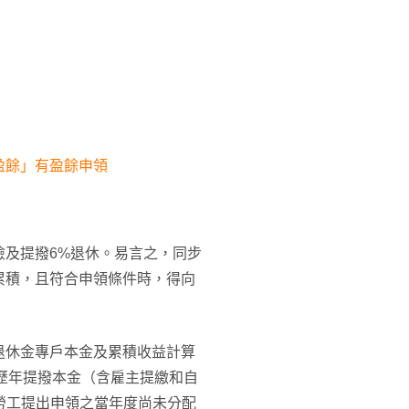
盈餘」有盈餘申領
險及提撥6%退休。易言之，同步
累積，且符合申領條件時，得向
退休金專戶本金及累積收益計算
間歷年提撥本金（含雇主提繳和自
）勞工提出申領之當年度尚未分配