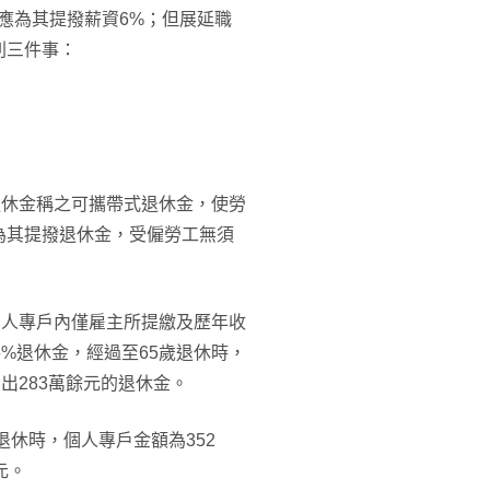
應為其提撥薪資6%；但展延職
列三件事：
退休金稱之可攜帶式退休金，使勞
為其提撥退休金，受僱勞工無須
個人專戶內僅雇主所提繳及歷年收
%退休金，經過至65歲退休時，
出283萬餘元的退休金。
退休時，個人專戶金額為352
元。