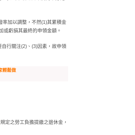
撥率加以調整，不然(1)其累積金
增加或虧損其最終的申領金額。
行關注(2)、(3)因素，故申領
家輕鬆做
項
規定之勞工負擔提繳之退休金，