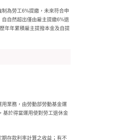
強制為勞工6%提繳，未來符合申
，自自然超出僅由雇主提繳6%退
其歷年年累積雇主提撥本金及自提
運用業務，由勞動部勞動基金運
大，基於得當運用使對勞工退休金
定期存款利率計算之收益；有不