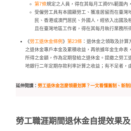
第7條
規定之人員，得在其每月工資6%範圍內
受僱勞工具有本國籍勞工、獲准居留而在臺灣
民、香港或澳門居民、外國人，經依入出國及
且在臺灣地區工作者，得在其每月執行業務所
《
勞工退休金條例
》
第23條
：退休金之領取及計算
之退休金專戶本金及累積收益，再依據年金生命表
所得之金額，作為定期發給之退休金。提繳之勞工
地銀行二年定期存款利率計算之收益；有不足者，
延伸閱讀：
勞工退休金怎麼領最划算？一文看懂舊制、新
勞工職涯期間退休金自提效果及