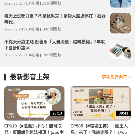
2026.07.31 | 104小編 | 1536觀看數
每天上班都好累？不是抗壓差！是你大腦還停在「石器
時代」
2026.07.28 | 104小編 | 1685觀看數
不靠天分靠策略 她善用「大量刷題＋縮時模擬」2年攻
下會計師證照
2026.07.27 | 104小編 | 1997觀看數
最新影音上架
更多影音內容 >
28:13
30:41
EP619【#職涯】小心！無可取
EP585【#職場生存】「國王人
代，反而讓你無法接班！(#cc字
馬」來了，我該走嗎？！ (#cc