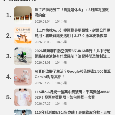
雇主若拒絕勞工「自提退休金」，8月起將加徵
1.
滯納金
2026.08.04 ｜ 104小編
【工作快找App】捷運搜尋更彈性、封鎖公司更
2.
夠用、職缺資訊更透明｜3.37.0 版本更新教學
2026.08.03 ｜ 104小編
2026城鎮韌性防空演習8/7-8/13舉行！北中行動
3.
網路降速演練有什麼限制？演習時間及管制注意
事項整理
2026.08.03 ｜ 104小編
AI真的改變了生活？Google報告解密1,500萬筆
4.
Gemini對話真相！
2026.07.29 ｜ 104小編
115年5-6月統一發票中獎號碼，千萬獎號38548
5.
029！發票兌獎期限、如何領獎一次看
2026.07.27 ｜ 104小編
115分科測驗8/3公告成績！最低錄取分數、五標