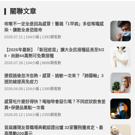
關聯文章
咳嗽不一定全是因為感冒！醫揭「1罕病」多從喉嚨感
染、擴散全身恐致命
2026.07.21 | 104小編 | 1392觀看數
【2026年最新】「新冠疫苗」擴大全民接種延長至9/2
8，尚餘44萬劑可免費接種
2026.07.28 | 104小編 | 8666觀看數
連假過後忽冷忽熱，感冒、過敏一次來？「肺腸軸」3
道防線提高免疫力
2026.04.09 | 104小編 | 1395觀看數
感冒吃什麼好得快？喝咖啡會惡化嗎？不同症狀飲食差
異+保健品重點一次看
2026.05.12 | 104小編 | 2355觀看數
首屆護理友善職場典範認證出爐 32家醫院獲肯定、最
高獎勵200萬元