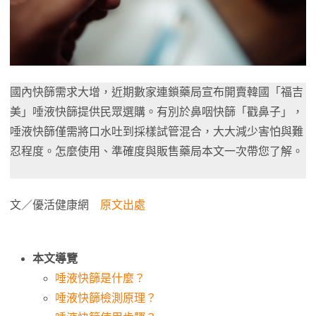
國內快篩需求大增，近期數家連鎖藥局宣布開賣韓國「福吉
美」唾液快篩提供民眾選購。有別於鼻咽快篩「戳鼻子」，
唾液快篩僅需將口水吐到採樣試管混合，大大減少害怕與難
忍程度。怎麼使用、準確度與販售藥局本文一次帶您了解。
文／優活健康網
原文出處
本文導覽
唾液快篩是什麼？
唾液快篩檢測原理？