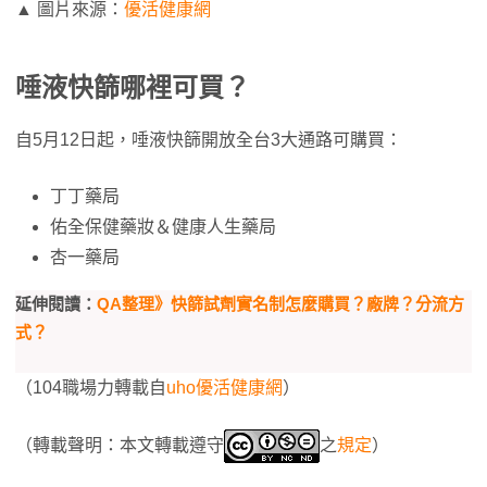
▲ 圖片來源：
優活健康網
唾液快篩哪裡可買？
自5月12日起，唾液快篩開放全台3大通路可購買：
丁丁藥局
佑全保健藥妝＆健康人生藥局
杏一藥局
延伸閱讀：
QA整理》快篩試劑實名制怎麼購買？廠牌？分流方
式？
（104職場力轉載自
uho優活健康網
）
（轉載聲明：本文轉載遵守
之
規定
）