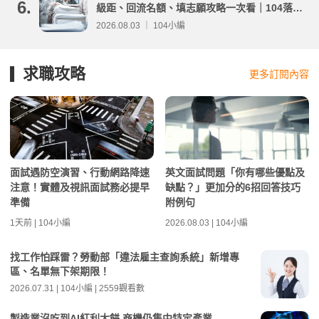
6.
級距、回流名額、填志願攻略一次看｜104落點
分析
2026.08.03 ｜ 104小編
求職攻略
更多訂閱內容
面試遇防空演習、行動網路降速
英文面試問題「你有哪些優點及
注意！實體及視訊面試務必提早
缺點？」更加分的6招回答技巧
準備
附例句
1天前 | 104小編
2026.08.03 | 104小編
找工作怕踩雷？勞動部「違法雇主查詢系統」新增專
區、名單無下架期限！
2026.07.31 | 104小編 | 2559觀看數
製造業沒吃到AI紅利大餅 商機仍集中特定產業