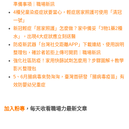
準備事項｜職場新訊
4種兒童染疫症狀要當心，輕症居家照護可使用「清冠
一號」
新冠輕症「居家照護」怎麼做？家中備妥「3物1藥2種
水」，出現4大症狀應立刻送醫
防疫新武器「台灣社交距離APP」下載連結、使用說明
整理包，確診者若拒上傳可開罰｜職場新訊
強化社區防疫！家用快篩試劑怎麼用？步驟圖解＋教學
影片整理包
5、6月腸病毒來勢洶洶，臺灣首研發「腸病毒疫苗」有
效防嬰幼兒重症
加入粉專
，每天收看職場力最新文章