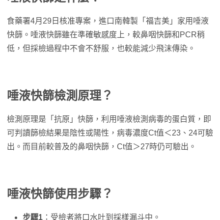
食藥署4月29日核准專案，進口南韓製「福吉美」家用唾液
快篩。唾液快篩雖在準確敏感度上，較鼻咽快篩和PCR稍
低，但採檢過程中不會不舒服，也較能減少飛沫傳染。
唾液快篩檢測原理？
檢測原理是「抗原」快篩，利用唾液檢測病毒的蛋白質，即
可判讀篩檢結果是陰性或陽性，病毒濃度Ct值＜23、24可驗
出。而目前較普及的鼻咽快篩，Ct值＞27時仍可驗出。
唾液快篩使用步驟？
步驟1
：受檢者將口水吐到採樣漏斗中。