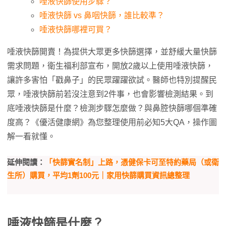
唾液快篩使用步驟？
唾液快篩 vs 鼻咽快篩，誰比較準？
唾液快篩哪裡可買？
唾液快篩開賣！為提供大眾更多快篩選擇，並舒緩大量快篩
需求問題，衛生福利部宣布，開放2歲以上使用唾液快篩，
讓許多害怕「戳鼻子」的民眾躍躍欲試。醫師也特別提醒民
眾，唾液快篩前若沒注意到2件事，也會影響檢測結果。到
底唾液快篩是什麼？檢測步驟怎麼做？與鼻腔快篩哪個準確
度高？《優活健康網》為您整理使用前必知5大QA，操作圖
解一看就懂。
延伸閱讀：
「快篩實名制」上路，憑健保卡可至特約藥局（或衛
生所）購買，平均1劑100元｜家用快篩購買資訊總整理
唾液快篩是什麼？