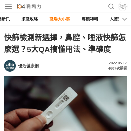
業新訊
求職攻略
職場大小事
專題特輯
人資充電
快篩檢測新選擇，鼻腔、唾液快篩怎
麼選？5大QA搞懂用法、準確度
2022.05.17
優活健康網
4607
次觀看