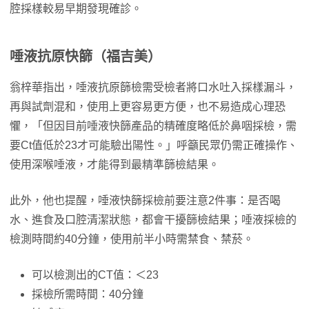
腔採樣較易早期發現確診。
唾液抗原快篩（福吉美）
翁梓華指出，唾液抗原篩檢需受檢者將口水吐入採樣漏斗，
再與試劑混和，使用上更容易更方便，也不易造成心理恐
懼，「但因目前唾液快篩產品的精確度略低於鼻咽採檢，需
要Ct值低於23才可能驗出陽性。」呼籲民眾仍需正確操作、
使用深喉唾液，才能得到最精準篩檢結果。
此外，他也提醒，唾液快篩採檢前要注意2件事：是否喝
水、進食及口腔清潔狀態，都會干擾篩檢結果；唾液採檢的
檢測時間約40分鐘，使用前半小時需禁食、禁菸。
可以檢測出的CT值：＜23
採檢所需時間：40分鐘