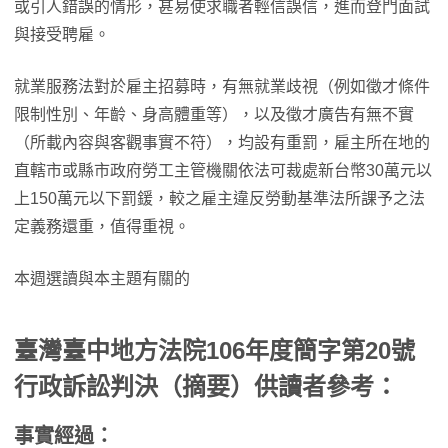
或引人錯誤的情形，甚易使求職者輕信誤信，進而登門面試
與接受聘雇。
就業服務法對於雇主招募時，有無就業歧視（例如徵才條件
限制性別、年齡、身高體重等），以及徵才廣告有無不實
（所載內容與客觀事實不符），均設有重罰，雇主所在地的
直轄市或縣市政府勞工主管機關依法可裁處新台幣30萬元以
上150萬元以下罰鍰，較之雇主違反勞動基準法所課予之法
定義務還重，值得重視。
本週選讀與本主題有關的
臺灣臺中地方法院106年度簡字第20號
行政訴訟判決（摘要）供讀者參考：
事實經過：