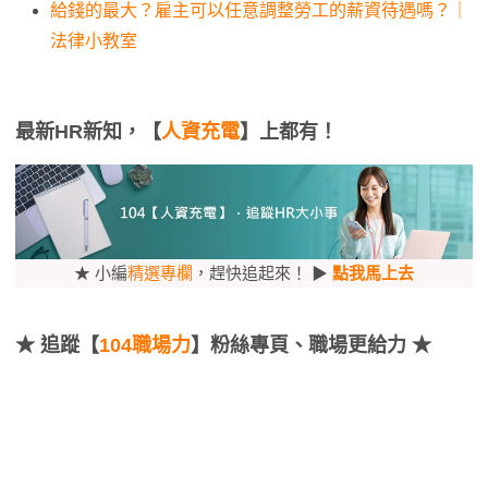
給錢的最大？雇主可以任意調整勞工的薪資待遇嗎？｜
法律小教室
最新HR新知，【
人資充電
】上都有！
★ 小編
精選專欄
，趕快追起來！ ▶
點我馬上去
★
追蹤【
104職場力
】粉絲專頁、職場更給力 ★