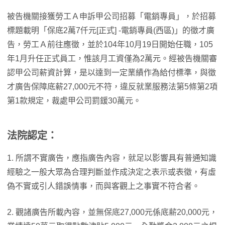
被告機關接獲勞工Ａ申訴甲公司招募「電銷專員」，於招募
標題載明「保底2萬7仟元[正式] -電銷專員(西區)」的徵才廣
告，勞工Ａ前往應徵，並於104年10月19日開始任職，105
年1月升任正式員工，惟該月工資僅為2萬元。經被告機關審
認甲公司薪資計算，是以達到一定業績作為給付標準，與徵
才廣告保障底薪27,000元不符，違反就業服務法第5條第2項
第1款規定，裁處甲公司罰鍰30萬元。
法院認定：
1. 所謂不實廣告，應指廣告內容，就足以影響具有普通知識
經驗之一般大眾為合理判斷並作成決定之表示或表徵，有虛
偽不實或引人錯誤情事，而與客觀上之事實不符合者。
2. 觀諸廣告所載內容，並無保底27,000元係底薪20,000元，