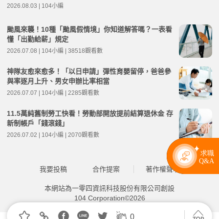
2026.08.03 | 104小編
颱風來襲！10種「颱風假情境」你知道解答嗎？一表看
懂「出勤給薪」規定
2026.07.08 | 104小編 | 38518觀看數
神隊友愈來愈多！「以日申請」彈性育嬰留停，爸爸參
與率逐月上升、男女申辦比率相當
2026.07.07 | 104小編 | 2285觀看數
11.5萬純舊制勞工快看！勞動部開放提前結算退休金 存
新制帳戶「錢滾錢」
2026.07.02 | 104小編 | 2070觀看數
我要投稿
合作提案
著作權聲明
本網站為一零四資訊科技股份有限公司創設
104 Corporation©2026
0