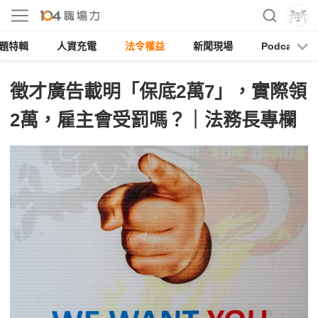
題特輯
人資充電
法令權益
新聞現場
Podcast
徵才廣告載明「保底2萬7」，實際領
2萬，雇主會受罰嗎？｜法務長專欄