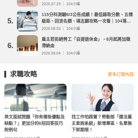
2026.07.29 ｜ 104小編
115分科測驗8/3公告成績！最低錄取分數、五標
5.
級距、回流名額、填志願攻略一次看｜104落點
分析
2026.08.03 ｜ 104小編
雇主若拒絕勞工「自提退休金」，8月起將加徵
6.
滯納金
2026.08.04 ｜ 104小編
求職攻略
更多訂閱內容
英文面試問題「你有哪些優點及
找工作怕踩雷？勞動部「違法雇
缺點？」更加分的6招回答技巧
主查詢系統」新增專區、名單無
附例句
下架期限！