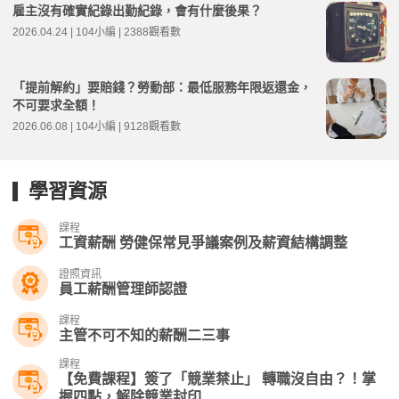
雇主沒有確實紀錄出勤紀錄，會有什麼後果？
2026.04.24 | 104小編 | 2388觀看數
「提前解約」要賠錢？勞動部：最低服務年限返還金，
不可要求全額！
2026.06.08 | 104小編 | 9128觀看數
學習資源
課程
工資薪酬 勞健保常見爭議案例及薪資結構調整
證照資訊
員工薪酬管理師認證
課程
主管不可不知的薪酬二三事
課程
【免費課程】簽了「競業禁止」 轉職沒自由？！掌
握四點，解除競業封印