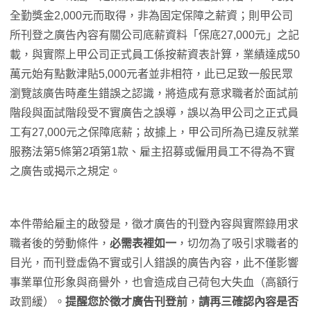
全勤獎金2,000元而取得，非為固定保障之薪資；則甲公司
所刊登之廣告內容有關公司底薪資料「保底27,000元」之記
載，與實際上甲公司正式員工係按薪資表計算，業績達成50
萬元始有點數津貼5,000元者並非相符，此已足致一般民眾
瀏覽該廣告時產生錯誤之認識，將造成有意求職者於面試前
階段與面試階段受不實廣告之誤導，誤以為甲公司之正式員
工有27,000元之保障底薪；故據上，甲公司所為已違反就業
服務法第5條第2項第1款、雇主招募或僱用員工不得為不實
之廣告或揭示之規定。
本件帶給雇主的啟發是，徵才廣告的刊登內容與實際錄用求
職者後的勞動條件，
必需表裡如一
，切勿為了吸引求職者的
目光，而刊登虛偽不實或引人錯誤的廣告內容，此不僅影響
事業單位形象與商譽外，也會造成自己荷包大失血（高額行
政罰緩）。
提醒您於徵才廣告刊登前
，
請再三確認內容是否