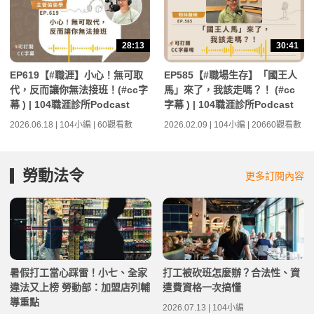
28:13
30:41
EP619【#職涯】小心！無可取
EP585【#職場生存】「國王人
代，反而讓你無法接班！(#cc字
馬」來了，我該走嗎？！ (#cc
幕 ) | 104職涯診所Podcast
字幕 ) | 104職涯診所Podcast
2026.06.18 | 104小編 | 60觀看數
2026.02.09 | 104小編 | 20660觀看數
勞動法令
更多訂閱內容
暑假打工當心踩雷！小七、全家
打工被砍班怎麼辦？合法性、資
違法又上榜 勞動部：加盟店列輔
遣費資格一次搞懂
導重點
2026.07.13 | 104小編