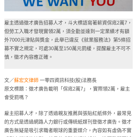
雇主透過徵才廣告招募人才，斗大標語寫著薪資保底2萬7，
但勞工入職才發現實領2萬，須全勤並達到一定業績才有額
外7000元津貼與獎金，此舉已違反《就業服務法》第5條招
募不實之規定，可處30萬至150萬元罰緩，提醒雇主不可不
慎，徵才內容應正確。
文／
蘇宏文律師
一零四資訊科技(股)法務長
原文標題：徵才廣告載明「保底2萬7」，實際領2萬，雇主
會受罰嗎？
雇主招募人才，除了透過親友推薦與張貼紅紙條外，最常見
的方式是透過網路人力銀行或傳統紙媒刊登徵才廣告。徵才
廣告無疑是吸引求職者眼球的重要媒介，內容如有虛偽不實