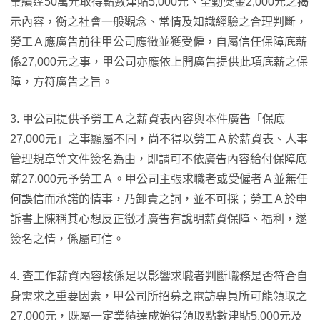
業績達50萬元取得點數津貼5,000元、全勤獎金2,000元之揭
示內容，衡之社會一般觀念、常情及知識經驗之合理判斷，
勞工Ａ應廣告前往甲公司應徵並獲受僱，自屬信任保障底薪
係27,000元之事，甲公司亦應依上開廣告提供此項底薪之保
障，方符廣告之旨。
3. 甲公司提供予勞工Ａ之薪資表內容與本件廣告「保底
27,000元」之事顯屬不同，尚不得以勞工Ａ於薪資表、人事
管理規章等文件簽名為由，即謂可不依廣告內容給付保障底
薪27,000元予勞工Ａ。甲公司主張求職者或受僱者Ａ並無任
何誤信而承諾的情事，乃卸責之詞，並不可採；勞工Ａ於申
訴書上陳稱其心想反正徵才廣告有說明薪資保障、福利，遂
簽名之情，係屬可信。
4. 查工作薪資內容核係足以影響求職者判斷職務是否符合自
身需求之重要因素，甲公司所招募之電訪專員所可能領取之
27,000元，既屬一定業績達成始得領取點數津貼5,000元及