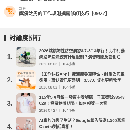
課程
獎優汰劣的工作規則撰寫修訂技巧【09/22】
討論度排行
2026城鎮韌性防空演習8/7-8/13舉行！北中行動
1.
網路降速演練有什麼限制？演習時間及管制注意
事項整理
2026.08.03 ｜ 104小編
【工作快找App】捷運搜尋更彈性、封鎖公司更
2.
夠用、職缺資訊更透明｜3.37.0 版本更新教學
2026.08.03 ｜ 104小編
115年5-6月統一發票中獎號碼，千萬獎號38548
3.
029！發票兌獎期限、如何領獎一次看
2026.07.27 ｜ 104小編
AI真的改變了生活？Google報告解密1,500萬筆
4.
Gemini對話真相！