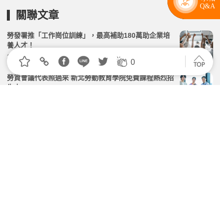
關聯文章
勞發署推「工作崗位訓練」，最高補助180萬助企業培
養人才！
2026.04.14 | 104小編 | 2123觀看數
0
勞資會議代表照過來 新北勞動教育學院免費課程熱烈招
生中
2026.08.04 | 104小編 | 1772觀看數
職場霸凌防治新法7/1上路！ 勞工心理安全正式納入
企業管理責任
2026.06.23 | 104小編 | 2554觀看數
115年申請即將截止！勞動部補助企業推動「工作生活
平衡」措施至5月31日
2026.05.18 | 104小編 | 18140觀看數
「職務再設計」擴大服務：4類對象面試、職訓、居家
階段也可申請