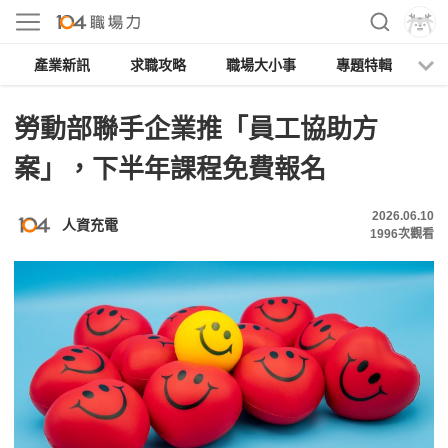
產業新訊
求職攻略
職場大小事
專題特輯
人
勞動部聯手企業推「員工協助方
案」，下半年課程免費報名
2026.06.10
人資充電
1996
次觀看