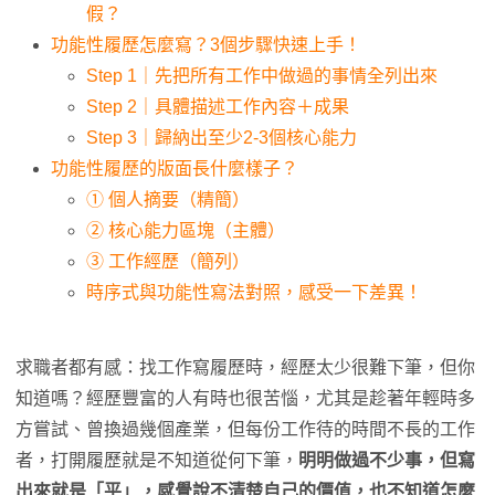
假？
功能性履歷怎麼寫？3個步驟快速上手！
Step 1｜先把所有工作中做過的事情全列出來
Step 2｜具體描述工作內容＋成果
Step 3｜歸納出至少2-3個核心能力
功能性履歷的版面長什麼樣子？
① 個人摘要（精簡）
② 核心能力區塊（主體）
③ 工作經歷（簡列）
時序式與功能性寫法對照，感受一下差異！
求職者都有感：找工作寫履歷時，經歷太少很難下筆，但你
知道嗎？經歷豐富的人有時也很苦惱，尤其是趁著年輕時多
方嘗試、曾換過幾個產業，但每份工作待的時間不長的工作
者，打開履歷就是不知道從何下筆，
明明做過不少事，但寫
出來就是「平」，感覺說不清楚自己的價值，也不知道怎麼