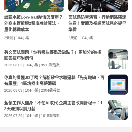
談薪水被Low-ball壓價怎麼辦？
面試遇防空演習、行動網路降速
外商主管拆解2種底牌計算法，
注意！實體及視訊面試務必提早
量化轉職成本
準備
2天前 | 104小編
2天前 | 104小編
英文面試問題「你有哪些優點及缺點？」更加分的6招
回答技巧附例句
2026.08.03 | 104小編 | 9531觀看數
你真的看懂JD了嗎？解析矽谷求職邏輯「先有職缺，再
有履歷」4區塊找出高薪籌碼
2026.08.03 | 104小編 | 2304觀看數
藍領工作大翻身！不怕AI取代 企業主管改開計程車：1
2天賺到以前月薪
2026.07.29 | 104小編 | 1815觀看數