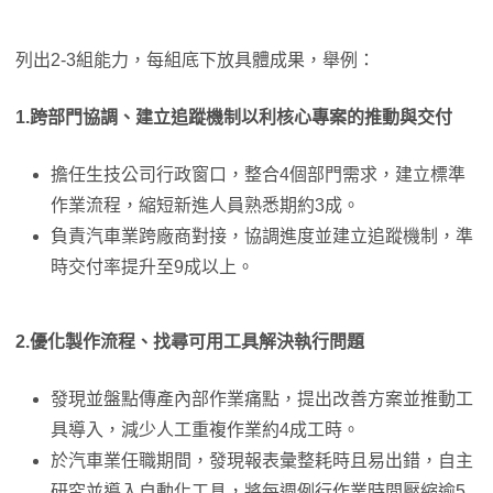
列出2-3組能力，每組底下放具體成果，舉例：
1.跨部門協調、建立追蹤機制以利核心專案的推動與交付
擔任生技公司行政窗口，整合4個部門需求，建立標準
作業流程，縮短新進人員熟悉期約3成。
負責汽車業跨廠商對接，協調進度並建立追蹤機制，準
時交付率提升至9成以上。
2.優化製作流程、找尋可用工具解決執行問題
發現並盤點傳產內部作業痛點，提出改善方案並推動工
具導入，減少人工重複作業約4成工時。
於汽車業任職期間，發現報表彙整耗時且易出錯，自主
研究並導入自動化工具，將每週例行作業時間壓縮逾5