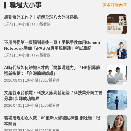
職場大小事
更多訂閱內容
想到海外工作？！拆解全球八大外派熱點
1天前 | 104小編 | 1133觀看數
不用再從第一頁讀到最後一頁！手把手教你用Gemini
Notebook準備「iPAS AI應用規劃師」考試筆記
1天前 | 104小編 | 1197觀看數
AI時代該如何辨識人才的「簡報溝通力」？HR招募篩
選新指標：「台灣簡報認證」
2026.08.03 | 104小編 | 2017觀看數
文組就跟台積電、科技大廠高薪絕緣？科技業外商主管
分享5步驟成功跨界
2026.07.31 | 104小編 | 1575觀看數
職場潛規則沒人教！00後新人慘被貼標籤 網吐槽：根
本陋習
2026.07.28 | 104小編 | 2132觀看數