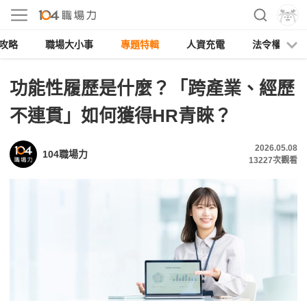
攻略
職場大小事
專題特輯
人資充電
法令權益
功能性履歷是什麼？「跨產業、經歷
不連貫」如何獲得HR青睞？
2026.05.08
104職場力
13227
次觀看