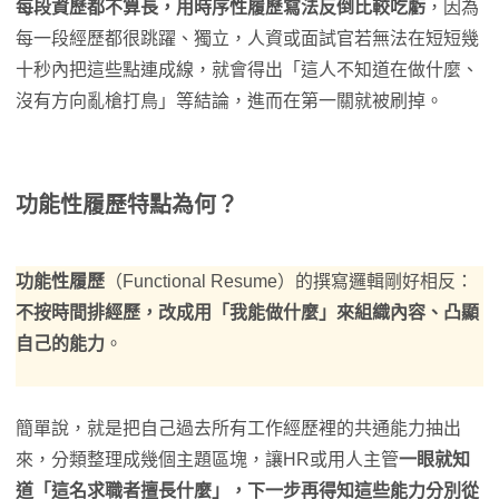
每段資歷都不算長，用時序性履歷寫法反倒比較吃虧
，因為
每一段經歷都很跳躍、獨立，人資或面試官若無法在短短幾
十秒內把這些點連成線，就會得出「這人不知道在做什麼、
沒有方向亂槍打鳥」等結論，進而在第一關就被刷掉。
功能性履歷特點為何？
功能性履歷
（Functional Resume）的撰寫邏輯剛好相反：
不按時間排經歷，改成用「我能做什麼」來組織內容、凸顯
自己的能力
。
簡單說，就是把自己過去所有工作經歷裡的共通能力抽出
來，分類整理成幾個主題區塊，讓HR或用人主管
一眼就知
道「這名求職者擅長什麼」，下一步再得知這些能力分別從