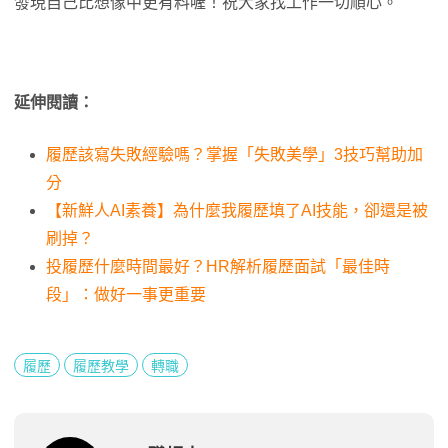
發現自己比想像中更有料喔！祝大家找工作一切順心。
延伸閱讀：
履歷該寫失敗經驗嗎？掌握「失敗美學」3技巧幫助加
分
【新鮮人AI素養】為什麼我履歷填了AI技能，卻還是被
刷掉？
投履歷什麼時間最好？HR解析履歷面試「最佳時
段」：做好一事更重要
履歷
履歷教學
轉職