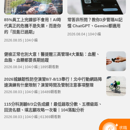
85%員工上完課卻不會用！AI時
常答非所問？教你3步管理AI記
代真正的危機不是失業，而是你
憶 ChatGPT、Gemini都適用
的「技能已過期」
2026.08.04 | 104小編
2026.08.05 | 104小編
健檢正常也別大意！醫提醒三高管理4大重點：血壓、
血脂、血糖都要長期追蹤
2026.08.04 | 104小編 | 1895觀看數
2026城鎮韌性防空演習8/7-8/13舉行！北中行動網路降
速演練有什麼限制？演習時間及管制注意事項整理
2026.08.03 | 104小編 | 16489觀看數
115分科測驗8/3公告成績！最低錄取分數、五標級距、
回流名額、填志願攻略一次看｜104落點分析
2026.08.03 | 104小編 | 61369觀看數