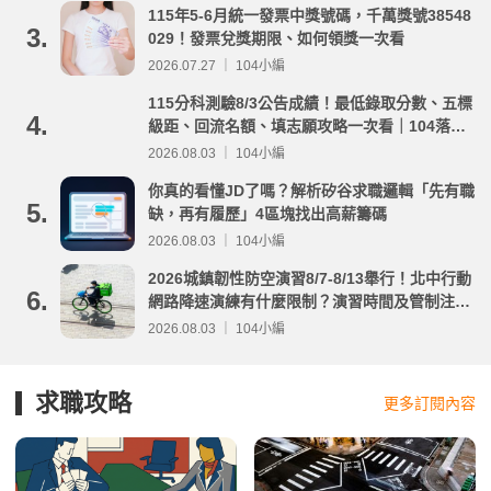
115年5-6月統一發票中獎號碼，千萬獎號38548
3.
029！發票兌獎期限、如何領獎一次看
2026.07.27 ｜ 104小編
115分科測驗8/3公告成績！最低錄取分數、五標
4.
級距、回流名額、填志願攻略一次看｜104落點
分析
2026.08.03 ｜ 104小編
你真的看懂JD了嗎？解析矽谷求職邏輯「先有職
5.
缺，再有履歷」4區塊找出高薪籌碼
2026.08.03 ｜ 104小編
2026城鎮韌性防空演習8/7-8/13舉行！北中行動
6.
網路降速演練有什麼限制？演習時間及管制注意
事項整理
2026.08.03 ｜ 104小編
求職攻略
更多訂閱內容