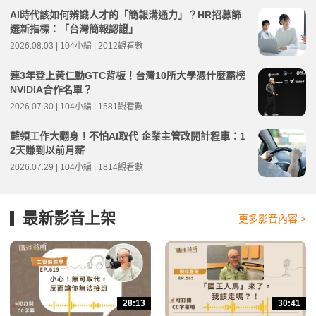
AI時代該如何辨識人才的「簡報溝通力」？HR招募篩
選新指標：「台灣簡報認證」
2026.08.03 | 104小編 | 2012觀看數
連3年登上黃仁勳GTC背板！台灣10所大學憑什麼霸榜
NVIDIA合作名單？
2026.07.30 | 104小編 | 1581觀看數
藍領工作大翻身！不怕AI取代 企業主管改開計程車：1
2天賺到以前月薪
2026.07.29 | 104小編 | 1814觀看數
最新影音上架
更多影音內容 >
28:13
30:41