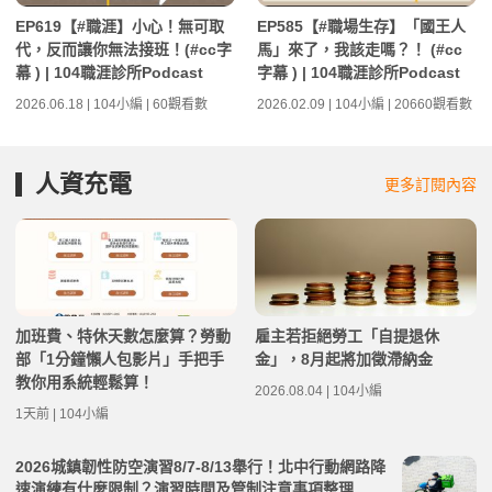
EP619【#職涯】小心！無可取
EP585【#職場生存】「國王人
代，反而讓你無法接班！(#cc字
馬」來了，我該走嗎？！ (#cc
幕 ) | 104職涯診所Podcast
字幕 ) | 104職涯診所Podcast
2026.06.18 | 104小編 | 60觀看數
2026.02.09 | 104小編 | 20660觀看數
人資充電
更多訂閱內容
加班費、特休天數怎麼算？勞動
雇主若拒絕勞工「自提退休
部「1分鐘懶人包影片」手把手
金」，8月起將加徵滯納金
教你用系統輕鬆算！
2026.08.04 | 104小編
1天前 | 104小編
2026城鎮韌性防空演習8/7-8/13舉行！北中行動網路降
速演練有什麼限制？演習時間及管制注意事項整理