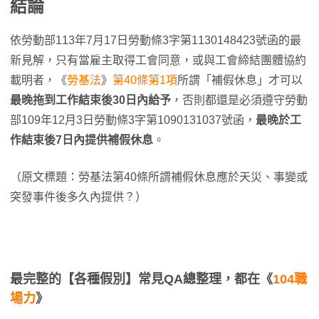
結論
依勞動部113年7月17日勞動條3字第1130148423號函的最
新見解，只有當雇主取得工會同意，或與工會締結團體協約
載明者，《
勞基法
》
第40條第1項
所謂「補假休息」才可以
最晚拖到工作結束後30日內給予
，否則都還是必須遵守勞動
部109年12月3日勞動條3字第1090131037號函，
最晚於工
作結束後7日內提供補假休息
。
（原文標題：勞基法第40條所謂補假休息應於天災、事變或
突發事件後多久內提供？）
最完整的【各種假別】常見QA總整理，都在《
104職
場力
》