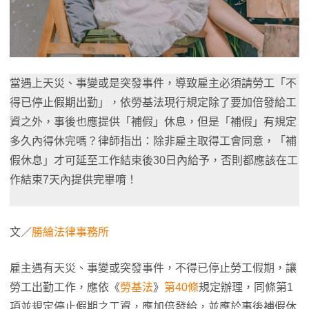
當遇上天災、事變或是突發事件，導致雇主必須請勞工「不
得已停止假期出勤」，依勞基法現行規定除了要加倍發給工
資之外，事後也應提供「補假」休息，但是「補假」有規定
多久內得休完嗎？律師指出：除非雇主取得工會同意，「補
假休息」才可延至工作結束後30日內給予，否則都應該在工
作結束7天內提供完畢唷！
文／
勝綸法律事務所
雇主遇有天災、事變或突發事件，不得已停止勞工假期，讓
勞工出勤工作，應依《
勞基法
》
第40條
規定辦理，同條第1
項並規定停止假期之工資，應加倍發給，並應於事後補假休