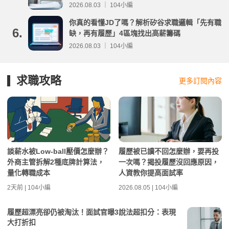
分析
2026.08.03 ｜ 104小編
你真的看懂JD了嗎？解析矽谷求職邏輯「先有職
6.
缺，再有履歷」4區塊找出高薪籌碼
2026.08.03 ｜ 104小編
求職攻略
更多訂閱內容
談薪水被Low-ball壓價怎麼辦？
履歷被已讀不回怎麼辦，要再投
外商主管拆解2種底牌計算法，
一次嗎？揭投履歷沒回應原因，
量化轉職成本
人資教你提高面試率
2天前 | 104小編
2026.08.05 | 104小編
履歷超漂亮卻仍被淘汰！面試官曝3說法超扣分：表現
大打折扣