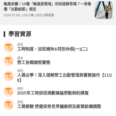
颱風來襲！10種「颱風假情境」你知道解答嗎？一表看
懂「出勤給薪」規定
2026.07.08 | 104小編 | 38523觀看數
學習資源
課程
工時制度、加班補休&特別休假(一)(二)
課程
勞工各類請假實務
課程
人資必學！深入理解勞工出勤管理與實務操作【11/1
8】
課程
2025年工時排班規劃兼論勞動契約撰寫
課程
工資薪酬 勞健保常見爭議案例及薪資結構調整