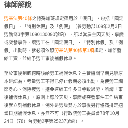
律師解說
勞基法第40條
之特殊加班規定運用於「假日」，包括「國定
假日」、「特別休假」及「例假」（參勞動部109年2月3日
勞動條3字第1090130090號函），所以當雇主因天災、事變
或突發事件，讓勞工在「國定假日」、「特別休假」及「例
假」出勤時，就必須依照
勞基法第40條第1項
規定，加倍發
給工資，並給予勞工事後補假休息。
至於事後到底何時該給勞工補假休息？主管機關早期見解原
本是認為，考量勞工不得已停止假期必須出勤，為使勞工調
節身心、消除疲勞，避免連續工作多日導致過勞，所謂「事
後補假休息」，原則上應於天災、事變或突發事件工作結束
後就立刻補假休息，例外是勞雇雙方於事後另行協商排定適
當日期補假休息，亦無不可（行政院勞工委員會78年10月
24日（78）台勞動2字第25237號函）。