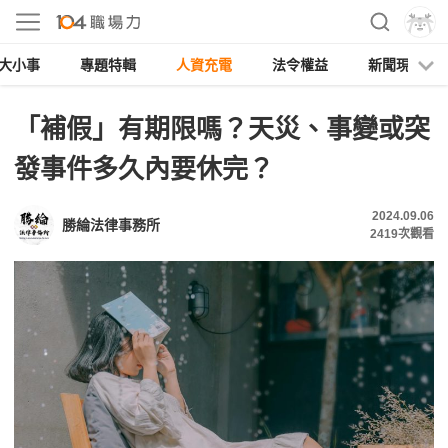
大小事
專題特輯
人資充電
法令權益
新聞現場
「補假」有期限嗎？天災、事變或突
發事件多久內要休完？
2024.09.06
勝綸法律事務所
2419
次觀看