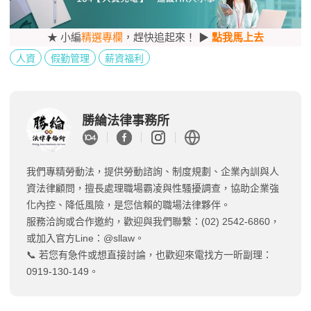
★ 小編
精選專欄
，趕快追起來！ ▶
點我馬上去
人資
假勤管理
薪資福利
勝綸法律事務所
我們專精勞動法，提供勞動諮詢、制度規劃、企業內訓與人
資法律顧問，擅長處理職場霸凌與性騷擾調查，協助企業強
化內控、降低風險，是您信賴的職場法律夥伴。
服務洽詢或合作邀約，歡迎與我們聯繫：(02) 2542-6860，
或加入官方Line：@sllaw。
📞 若您有急件或想直接討論，也歡迎來電找方一昕副理：
0919-130-149。