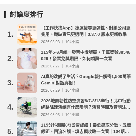
討論度排行
【工作快找App】捷運搜尋更彈性、封鎖公司更
1.
夠用、職缺資訊更透明｜3.37.0 版本更新教學
2026.08.03 ｜ 104小編
115年5-6月統一發票中獎號碼，千萬獎號38548
2.
029！發票兌獎期限、如何領獎一次看
2026.07.27 ｜ 104小編
AI真的改變了生活？Google報告解密1,500萬筆
3.
Gemini對話真相！
2026.07.29 ｜ 104小編
2026城鎮韌性防空演習8/7-8/13舉行！北中行動
4.
網路降速演練有什麼限制？演習時間及管制注意
事項整理
2026.08.03 ｜ 104小編
115分科測驗8/3公告成績！最低錄取分數、五標
5.
級距、回流名額、填志願攻略一次看｜104落點