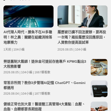
AI代理人時代，勝負不在AI多聰
履歷被已讀不回怎麼辦，要再投
明！林之晨：關鍵在組織消除落
一次嗎？揭投履歷沒回應原因，
地摩擦力
人資教你提高面試率
1天前 | 104小編
2026.08.05 | 104小編
勞退舊制大鬆綁！退休金可提前存進專戶 KPMG點出3
大稅務影響
2026.08.05 | 104小編 | 1667觀看數
常答非所問？教你3步管理AI記憶 ChatGPT、Gemini
都適用
2026.08.04 | 104小編 | 1877觀看數
健檢正常也別大意！醫提醒三高管理4大重點：血壓、
血脂、血糖都要長期追蹤