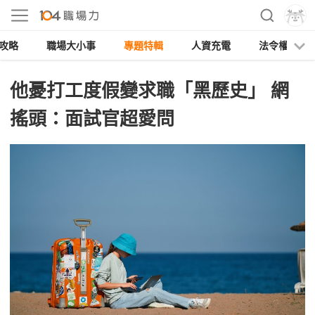
攻略
職場大小事
專題特輯
人資充電
法令權益
他憂打工度假變求職「黑歷史」 網
搖頭：面試官超愛問