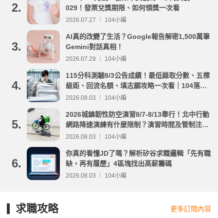
2.
029！發票兌獎期限、如何領獎一次看
2026.07.27 ｜ 104小編
AI真的改變了生活？Google報告解密1,500萬筆
3.
Gemini對話真相！
2026.07.29 ｜ 104小編
115分科測驗8/3公告成績！最低錄取分數、五標
4.
級距、回流名額、填志願攻略一次看｜104落點
分析
2026.08.03 ｜ 104小編
2026城鎮韌性防空演習8/7-8/13舉行！北中行動
5.
網路降速演練有什麼限制？演習時間及管制注意
事項整理
2026.08.03 ｜ 104小編
你真的看懂JD了嗎？解析矽谷求職邏輯「先有職
6.
缺，再有履歷」4區塊找出高薪籌碼
2026.08.03 ｜ 104小編
求職攻略
更多訂閱內容