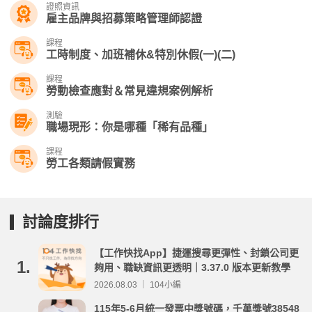
證照資訊
雇主品牌與招募策略管理師認證
課程
工時制度、加班補休&特別休假(一)(二)
課程
勞動檢查應對＆常見違規案例解析
測驗
職場現形：你是哪種「稀有品種」
課程
勞工各類請假實務
討論度排行
【工作快找App】捷運搜尋更彈性、封鎖公司更
1.
夠用、職缺資訊更透明｜3.37.0 版本更新教學
2026.08.03 ｜ 104小編
115年5-6月統一發票中獎號碼，千萬獎號38548