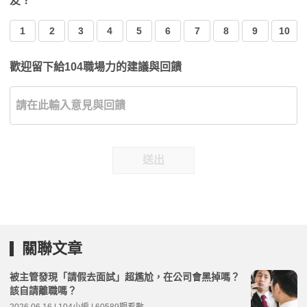
友？
1
2
3
4
5
6
7
8
9
10
歡迎留下給104職場力的建議與回饋
送出
關聯文章
被主管發現「請假去面試」超尷尬，在公司會黑掉嗎？
該自請離職嗎？