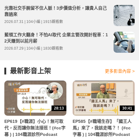
光靠社交手腕留不住人脈！3步價值分析，讓貴人自己
靠過來
2026.07.31 | 104小編 | 1915觀看數
藍領工作大翻身！不怕AI取代 企業主管改開計程車：1
2天賺到以前月薪
2026.07.29 | 104小編 | 1830觀看數
最新影音上架
更多影音內容 >
28:13
30:41
EP619【#職涯】小心！無可取
EP585【#職場生存】「國王人
代，反而讓你無法接班！(#cc字
馬」來了，我該走嗎？！ (#cc
幕 ) | 104職涯診所Podcast
字幕 ) | 104職涯診所Podcast