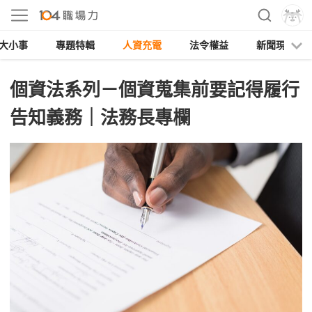
大小事
專題特輯
人資充電
法令權益
新聞現場
個資法系列－個資蒐集前要記得履行
告知義務｜法務長專欄