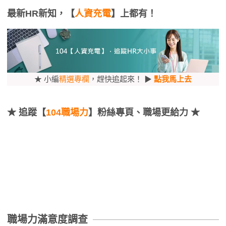
最新HR新知，【
人資充電
】上都有！
★ 小編
精選專欄
，趕快追起來！ ▶
點我馬上去
★
追蹤【
104職場力
】粉絲專頁、職場更給力 ★
職場力滿意度調查