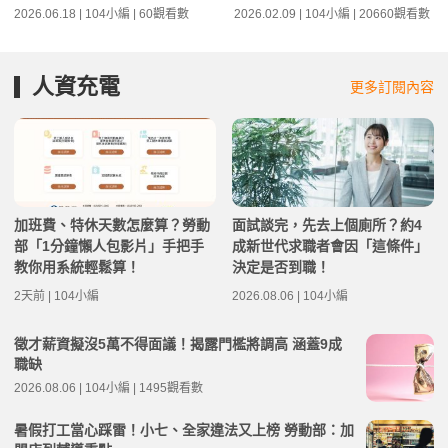
2026.06.18 | 104小編 | 60觀看數
2026.02.09 | 104小編 | 20660觀看數
人資充電
更多訂閱內容
加班費、特休天數怎麼算？勞動
面試談完，先去上個廁所？約4
部「1分鐘懶人包影片」手把手
成新世代求職者會因「這條件」
教你用系統輕鬆算！
決定是否到職！
2天前 | 104小編
2026.08.06 | 104小編
徵才薪資擬沒5萬不得面議！揭露門檻將調高 涵蓋9成
職缺
2026.08.06 | 104小編 | 1495觀看數
暑假打工當心踩雷！小七、全家違法又上榜 勞動部：加