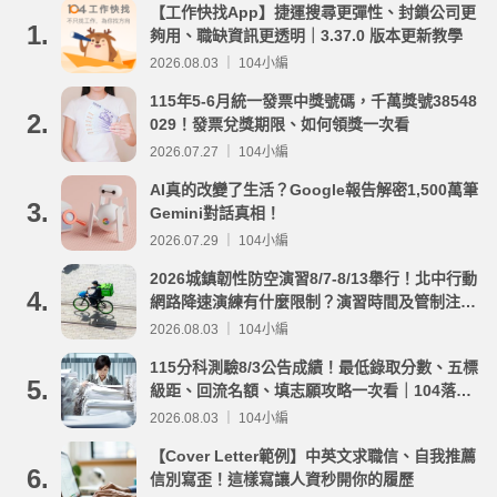
【工作快找App】捷運搜尋更彈性、封鎖公司更
1.
夠用、職缺資訊更透明｜3.37.0 版本更新教學
2026.08.03 ｜ 104小編
115年5-6月統一發票中獎號碼，千萬獎號38548
2.
029！發票兌獎期限、如何領獎一次看
2026.07.27 ｜ 104小編
AI真的改變了生活？Google報告解密1,500萬筆
3.
Gemini對話真相！
2026.07.29 ｜ 104小編
2026城鎮韌性防空演習8/7-8/13舉行！北中行動
4.
網路降速演練有什麼限制？演習時間及管制注意
事項整理
2026.08.03 ｜ 104小編
115分科測驗8/3公告成績！最低錄取分數、五標
5.
級距、回流名額、填志願攻略一次看｜104落點
分析
2026.08.03 ｜ 104小編
【Cover Letter範例】中英文求職信、自我推薦
6.
信別寫歪！這樣寫讓人資秒開你的履歷