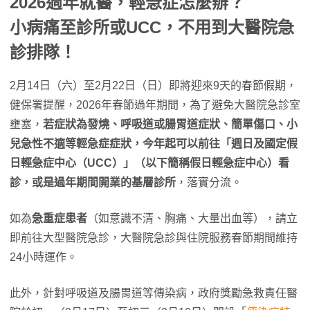
2026過年就醫，輕急症怎麼辦？
小病痛至診所或UCC，不用到大醫院急
診排隊！
2月14日（六）至2月22日（日）即將迎來9天的春節假期，
健保署提醒，2026年春節過年期間，為了避免大醫院急診室
壅塞，
若症狀為發燒、呼吸道或腸胃道症狀、簡單傷口、小
兒急性不適等輕急症症狀，今年起可以前往「週日及國定假
日輕急症中心（UCC）」（以下簡稱假日輕急症中心）看
診，或是過年期間開業的基層診所
，落實分流。
如為
急重症患者
（如意識不清、胸痛、大量出血等），請立
即前往大型醫院急診，大醫院急診與住院服務春節期間維持
24小時運作。
此外，針對呼吸道及腸胃道等傳染病，政府獎勵急救責任醫