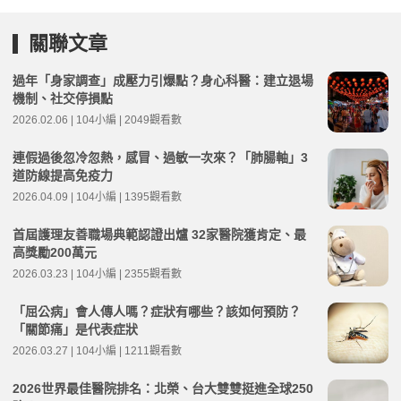
關聯文章
過年「身家調查」成壓力引爆點？身心科醫：建立退場
機制、社交停損點
2026.02.06 | 104小編 | 2049觀看數
連假過後忽冷忽熱，感冒、過敏一次來？「肺腸軸」3
道防線提高免疫力
2026.04.09 | 104小編 | 1395觀看數
首屆護理友善職場典範認證出爐 32家醫院獲肯定、最
高獎勵200萬元
2026.03.23 | 104小編 | 2355觀看數
「屈公病」會人傳人嗎？症狀有哪些？該如何預防？
「關節痛」是代表症狀
2026.03.27 | 104小編 | 1211觀看數
2026世界最佳醫院排名：北榮、台大雙雙挺進全球250