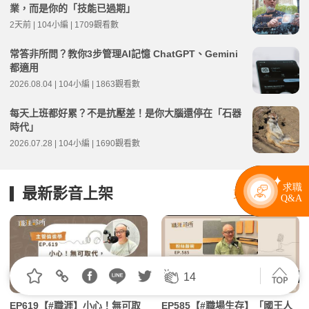
業，而是你的「技能已過期」
2天前 | 104小編 | 1709觀看數
常答非所問？教你3步管理AI記憶 ChatGPT、Gemini
都適用
2026.08.04 | 104小編 | 1863觀看數
每天上班都好累？不是抗壓差！是你大腦還停在「石器
時代」
2026.07.28 | 104小編 | 1690觀看數
最新影音上架
更多影音內容 >
14
28:13
30:41
EP619【#職涯】小心！無可取
EP585【#職場生存】「國王人