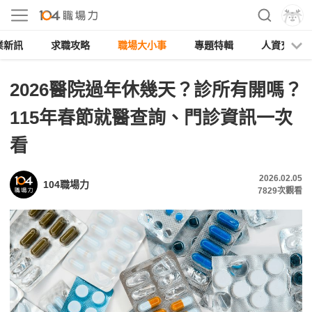
業新訊
求職攻略
職場大小事
專題特輯
人資充電
2026醫院過年休幾天？診所有開嗎？
115年春節就醫查詢、門診資訊一次
看
2026.02.05
104職場力
7829
次觀看