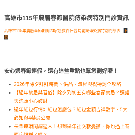
高雄市115年農曆春節醫院傳染病特別門診資訊
高雄市115年農曆春節期間23家急救責任醫院開設傳染病特別門診表
下
載
安心過春節連假，還有這些重點也幫您劃好囉！
2026年除夕拜拜時間、供品、流程與祝禱詞全攻略
【過年禁忌與習俗】除夕到初五有哪些春節禁忌？選錯
天洗頭小心破財
過年紅包行情》紅包怎麼包？紅包金額吉祥數字、5大
必知與4禁忌公開
長輩連環問超逼人！想到過年社交就憂鬱，你也遇上春
節症候群了嗎？