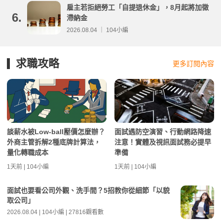
雇主若拒絕勞工「自提退休金」，8月起將加徵
6.
滯納金
2026.08.04 ｜ 104小編
求職攻略
更多訂閱內容
談薪水被Low-ball壓價怎麼辦？
面試遇防空演習、行動網路降速
外商主管拆解2種底牌計算法，
注意！實體及視訊面試務必提早
量化轉職成本
準備
1天前 | 104小編
1天前 | 104小編
面試也要看公司外觀、洗手間？5招教你從細節「以貌
取公司」
2026.08.04 | 104小編 | 27816觀看數