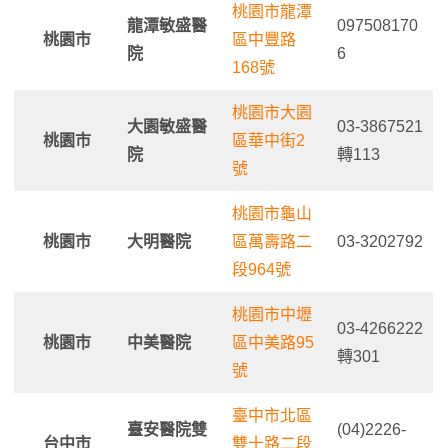
桃園市龍潭
龍潭敏盛醫
097508170
桃園市
區中豐路
院
6
168號
桃園市大園
大園敏盛醫
03-3867521
桃園市
區華中街2
院
轉113
號
桃園市龜山
桃園市
大明醫院
區萬壽路二
03-3202792
段964號
桃園市中壢
03-4266222
桃園市
中美醫院
區中美路95
轉301
號
臺中市北區
臺安醫院雙
(04)2226-
台中市
雙十路二段