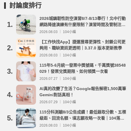
討論度排行
2026城鎮韌性防空演習8/7-8/13舉行！北中行動
1.
網路降速演練有什麼限制？演習時間及管制注意
事項整理
2026.08.03 ｜ 104小編
【工作快找App】捷運搜尋更彈性、封鎖公司更
2.
夠用、職缺資訊更透明｜3.37.0 版本更新教學
2026.08.03 ｜ 104小編
115年5-6月統一發票中獎號碼，千萬獎號38548
3.
029！發票兌獎期限、如何領獎一次看
2026.07.27 ｜ 104小編
AI真的改變了生活？Google報告解密1,500萬筆
4.
Gemini對話真相！
2026.07.29 ｜ 104小編
115分科測驗8/3公告成績！最低錄取分數、五標
5.
級距、回流名額、填志願攻略一次看｜104落點
分析
2026.08.03 ｜ 104小編