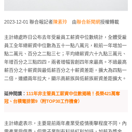
2023-12-01 聯合報記者
陳素玲
由
聯合新聞網
授權轉載
主計總處昨日公布去年受雇員工薪資中位數統計，全體受雇
員工全年總薪資中位數為五十一點八萬元，較前一年增加一
點二萬元、百分之二點三七；平均總薪資六十九點三萬元、
年增百分之三點四四，兩者增幅皆創四年來最高。不過最高
薪百分之十薪資與最低薪百分之十薪資差距，擴大為四點一
二倍，連續兩年拉大，顯示高薪族與低薪族薪資差距擴大。
延伸閱讀：
111年非主管員工薪資中位數揭曉！長榮421萬奪
冠、台積電排第9（附TOP30工作機會）
主計總處表示，主要是前兩年產業受疫情衝擊程度不同，內
需產業受傷重，但電子業則有科技紅利加持，加薪及獎金