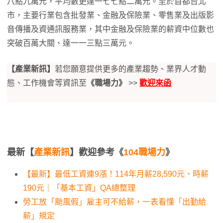
八點九萬元，平均數更達一七七點二萬元。至於首都台北
市，主要行業包含批發業、金融及保險業、零售業及出版影
音傳播及資通訊服務業，其中金融及保險業的薪資中位數也
突破百萬大關、達一一三點三萬元。
【產業新訊】
若您願意提供更多的產業趨勢、業界人才動
態、工作機會等資訊至
《職場力》
>>
歡迎來函
最新【
產業新訊
】歡迎參考《
104職場力
》
【最新】最低工資連9漲！114年月薪28,590元、時薪
190元｜「基本工資」QA總整理
勞工放「颱風假」雇主可不給薪，一表看懂「出勤給
薪」規定