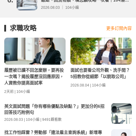
級距、回流名額、填志願攻略一次看｜104落點
分析
2026.08.03 ｜ 104小編
求職攻略
更多訂閱內容
履歷被已讀不回怎麼辦，要再投
面試也要看公司外觀、洗手間？
一次嗎？揭投履歷沒回應原因，
5招教你從細節「以貌取公司」
人資教你提高面試率
2026.08.04 | 104小編
2天前 | 104小編
英文面試問題「你有哪些優點及缺點？」更加分的6招
回答技巧附例句
2026.08.03 | 104小編 | 9491觀看數
找工作怕踩雷？勞動部「違法雇主查詢系統」新增專