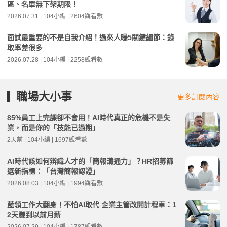
區、名單無下架期限！
2026.07.31 | 104小編 | 2604觀看數
面試最重要的不是自我介紹！過來人曝5關鍵細節：錄
取率差很多
2026.07.28 | 104小編 | 2258觀看數
職場大小事
更多訂閱內容
85%員工上完課卻不會用！AI時代真正的危機不是失
業，而是你的「技能已過期」
2天前 | 104小編 | 1697觀看數
AI時代該如何辨識人才的「簡報溝通力」？HR招募篩
選新指標：「台灣簡報認證」
2026.08.03 | 104小編 | 1994觀看數
藍領工作大翻身！不怕AI取代 企業主管改開計程車：1
2天賺到以前月薪