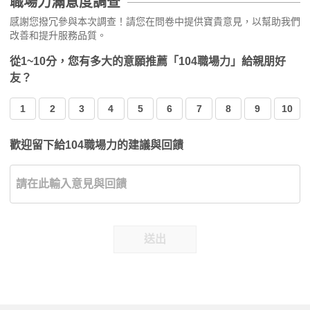
職場力滿意度調查
感謝您撥冗參與本次調查！請您在問卷中提供寶貴意見，以幫助我們
改善和提升服務品質。
從1~10分，您有多大的意願推薦「104職場力」給親朋好
友？
1
2
3
4
5
6
7
8
9
10
歡迎留下給104職場力的建議與回饋
送出