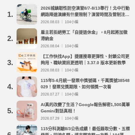
2026城鎮韌性防空演習8/7-8/13舉行！北中行動
1.
網路降速演練有什麼限制？演習時間及管制注意
事項整理
2026.08.03 ｜ 104小編
雇主若拒絕勞工「自提退休金」，8月起將加徵
2.
滯納金
2026.08.04 ｜ 104小編
【工作快找App】捷運搜尋更彈性、封鎖公司更
3.
夠用、職缺資訊更透明｜3.37.0 版本更新教學
2026.08.03 ｜ 104小編
115年5-6月統一發票中獎號碼，千萬獎號38548
4.
029！發票兌獎期限、如何領獎一次看
2026.07.27 ｜ 104小編
AI真的改變了生活？Google報告解密1,500萬筆
5.
Gemini對話真相！
2026.07.29 ｜ 104小編
115分科測驗8/3公告成績！最低錄取分數、五標
6.