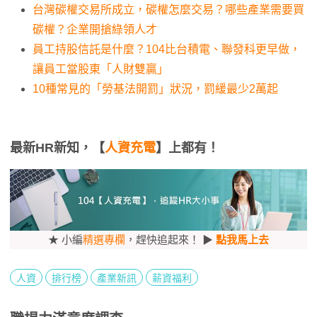
台灣碳權交易所成立，碳權怎麼交易？哪些產業需要買
碳權？企業開搶綠領人才
員工持股信託是什麼？104比台積電、聯發科更早做，
讓員工當股東「人財雙贏」
10種常見的「勞基法開罰」狀況，罰緩最少2萬起
最新HR新知，【
人資充電
】上都有！
★ 小編
精選專欄
，趕快追起來！ ▶
點我馬上去
人資
排行榜
產業新訊
薪資福利