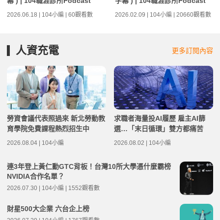
幕 ) | 104職涯診所Podcast
字幕 ) | 104職涯診所Podcast
2026.06.18 | 104小編 | 60觀看數
2026.02.09 | 104小編 | 20660觀看數
人資充電
更多訂閱內容
勞資會議代表照過來 新北勞動教
求職者海量投AI履歷 雇主AI篩
育學院免費課程熱烈招生中
選…「末日循環」雙方都痛苦
2026.08.04 | 104小編
2026.08.02 | 104小編
連3年登上黃仁勳GTC背板！台灣10所大學憑什麼霸榜
NVIDIA合作名單？
2026.07.30 | 104小編 | 1552觀看數
財星500大企業 六台企上榜