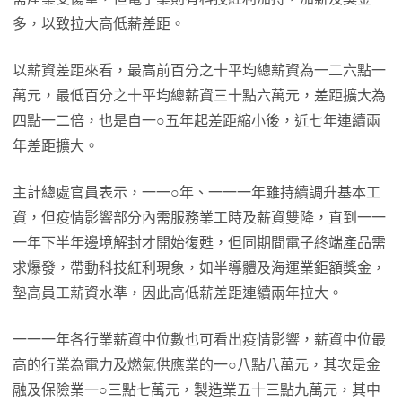
多，以致拉大高低薪差距。
以薪資差距來看，最高前百分之十平均總薪資為一二六點一
萬元，最低百分之十平均總薪資三十點六萬元，差距擴大為
四點一二倍，也是自一○五年起差距縮小後，近七年連續兩
年差距擴大。
主計總處官員表示，一一○年、一一一年雖持續調升基本工
資，但疫情影響部分內需服務業工時及薪資雙降，直到一一
一年下半年邊境解封才開始復甦，但同期間電子終端產品需
求爆發，帶動科技紅利現象，如半導體及海運業鉅額獎金，
墊高員工薪資水準，因此高低薪差距連續兩年拉大。
一一一年各行業薪資中位數也可看出疫情影響，薪資中位最
高的行業為電力及燃氣供應業的一○八點八萬元，其次是金
融及保險業一○三點七萬元，製造業五十三點九萬元，其中