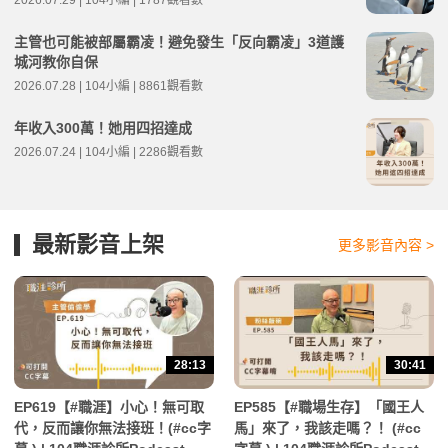
2026.07.29 | 104小編 | 1787觀看數
主管也可能被部屬霸凌！避免發生「反向霸凌」3道護
城河教你自保
2026.07.28 | 104小編 | 8861觀看數
年收入300萬！她用四招達成
2026.07.24 | 104小編 | 2286觀看數
最新影音上架
更多影音內容 >
28:13
30:41
EP619【#職涯】小心！無可取
EP585【#職場生存】「國王人
代，反而讓你無法接班！(#cc字
馬」來了，我該走嗎？！ (#cc