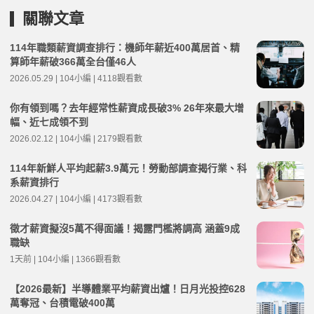
關聯文章
114年職類薪資調查排行：機師年薪近400萬居首、精
算師年薪破366萬全台僅46人
2026.05.29 | 104小編 | 4118觀看數
你有領到嗎？去年經常性薪資成長破3% 26年來最大增
幅、近七成領不到
2026.02.12 | 104小編 | 2179觀看數
114年新鮮人平均起薪3.9萬元！勞動部調查揭行業、科
系薪資排行
2026.04.27 | 104小編 | 4173觀看數
徵才薪資擬沒5萬不得面議！揭露門檻將調高 涵蓋9成
職缺
1天前 | 104小編 | 1366觀看數
【2026最新】半導體業平均薪資出爐！日月光投控628
萬奪冠、台積電破400萬