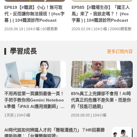
EP619【#職涯】小心！無可取
EP585【#職場生存】「國王人
代，反而讓你無法接班！(#cc字
馬」來了，我該走嗎？！ (#cc
幕 ) | 104職涯診所Podcast
字幕 ) | 104職涯診所Podcast
2026.06.18 | 104小編 | 60觀看數
2026.02.09 | 104小編 | 20660觀看數
學習成長
更多訂閱內容
不用再從第一頁讀到最後一頁！
85%員工上完課卻不會用！AI時
手把手教你用Gemini Noteboo
代真正的危機不是失業，而是你
k準備「iPAS AI應用規劃師」考
的「技能已過期」
試筆記
1天前 | 104小編
2026.08.05 | 104小編
AI時代該如何辨識人才的「簡報溝通力」？HR招募篩
選新指標：「台灣簡報認證」