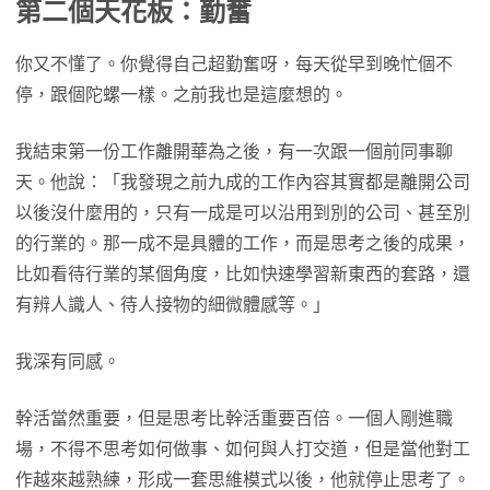
第二個天花板：勤奮
你又不懂了。你覺得自己超勤奮呀，每天從早到晚忙個不
停，跟個陀螺一樣。之前我也是這麼想的。
我結束第一份工作離開華為之後，有一次跟一個前同事聊
天。他說：「我發現之前九成的工作內容其實都是離開公司
以後沒什麼用的，只有一成是可以沿用到別的公司、甚至別
的行業的。那一成不是具體的工作，而是思考之後的成果，
比如看待行業的某個角度，比如快速學習新東西的套路，還
有辨人識人、待人接物的細微體感等。」
我深有同感。
幹活當然重要，但是思考比幹活重要百倍。一個人剛進職
場，不得不思考如何做事、如何與人打交道，但是當他對工
作越來越熟練，形成一套思維模式以後，他就停止思考了。