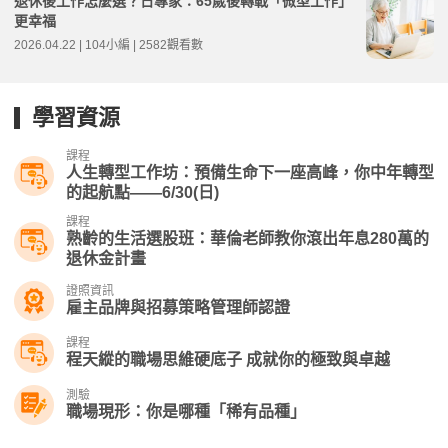
退休後工作怎麼選？日專家：65歲後轉戰「微型工作」
更幸福
2026.04.22 | 104小編 | 2582觀看數
學習資源
課程
人生轉型工作坊：預備生命下一座高峰，你中年轉型
的起航點——6/30(日)
課程
熟齡的生活選股班：華倫老師教你滾出年息280萬的
退休金計畫
證照資訊
雇主品牌與招募策略管理師認證
課程
程天縱的職場思維硬底子 成就你的極致與卓越
測驗
職場現形：你是哪種「稀有品種」