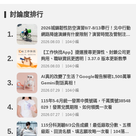
討論度排行
2026城鎮韌性防空演習8/7-8/13舉行！北中行動
1.
網路降速演練有什麼限制？演習時間及管制注意
事項整理
2026.08.03 ｜ 104小編
【工作快找App】捷運搜尋更彈性、封鎖公司更
2.
夠用、職缺資訊更透明｜3.37.0 版本更新教學
2026.08.03 ｜ 104小編
AI真的改變了生活？Google報告解密1,500萬筆
3.
Gemini對話真相！
2026.07.29 ｜ 104小編
115年5-6月統一發票中獎號碼，千萬獎號38548
4.
029！發票兌獎期限、如何領獎一次看
2026.07.27 ｜ 104小編
115分科測驗8/3公告成績！最低錄取分數、五標
5.
級距、回流名額、填志願攻略一次看｜104落點