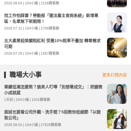
2026.08.04 | 104小編 | 2156觀看數
找工作怕踩雷？勞動部「違法雇主查詢系統」新增專
區、名單無下架期限！
2026.07.31 | 104小編 | 2706觀看數
五大產業迎美關稅紅利 受惠10%稅率不疊加 轉單需求
可期
2026.07.29 | 104小編 | 1587觀看數
職場大小事
更多訂閱內容
業績低潮怎麼熬？過來人叮嚀「別想著成交」：把握微
小成就感
1天前 | 104小編 | 1031觀看數
面試也要看公司外觀、洗手間？5招教你從細節「以貌
取公司」
2026.08.04 | 104小編 | 27820觀看數