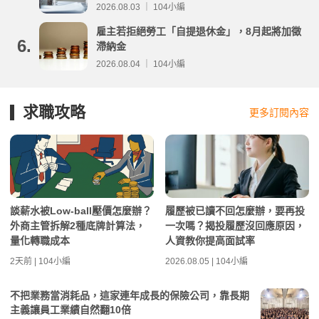
分析
2026.08.03 ｜ 104小編
雇主若拒絕勞工「自提退休金」，8月起將加徵
6.
滯納金
2026.08.04 ｜ 104小編
求職攻略
更多訂閱內容
談薪水被Low-ball壓價怎麼辦？
履歷被已讀不回怎麼辦，要再投
外商主管拆解2種底牌計算法，
一次嗎？揭投履歷沒回應原因，
量化轉職成本
人資教你提高面試率
2天前 | 104小編
2026.08.05 | 104小編
不把業務當消耗品，這家連年成長的保險公司，靠長期
主義讓員工業績自然翻10倍