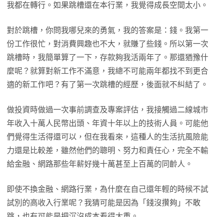
我都在轉行。如果跳槽還在本行業，我覺得成長空間太小。
對於跳槽，你問我哪兒來的勇氣，我的答案是：錢。我第一
份工作很忙，對消費興趣也不大，就賺了些錢。所以第一次
跳槽時，我簡單算了一下，存款夠我活兩年了。那還猶豫什
麼呢？就算對新工作不滿意，我總不可能兩年都找不到更合
適的新工作吧？有了第一次跳槽的經歷，後面就不糾結了。
做投資時做過一次事前調查及專案評估，我接觸過二線城市
年收入十萬人民幣出頭、年資十年以上的技術人員。可能他
們覺得生活得還可以，但在我看來，這種人的生活抗風險能
力還是比較差，雖然他們的聰明、努力和責任心，完全不輸
給金融、網路那些年薪好幾十萬甚至上百萬的同齡人。
即使不換金融、網路行業，為什麼在自己還年輕的時候不試
試別的高收入行業呢？我猜可能是因為「錢沒攢夠」不敢
跳，也有可能是把沉沒成本看得太重。