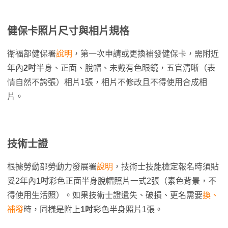
健保卡照片尺寸與相片規格
衛福部健保署
說明
，第一次申請或更換補發健保卡，需附近
年內
2吋
半身、正面、脫帽、未戴有色眼鏡，五官清晰（表
情自然不誇張）相片1張，相片不修改且不得使用合成相
片。
技術士證
根據勞動部勞動力發展署
說明
，技術士技能檢定報名時須貼
妥2年內
1吋
彩色正面半身脫帽照片一式2張（素色背景，不
得使用生活照）。如果技術士證遺失、破損、更名需要
換、
補發
時，同樣是附上
1吋
彩色半身照片1張。