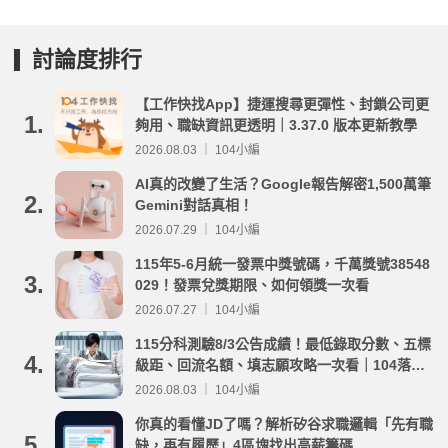
討論度排行
【工作快找App】捷運搜尋更彈性、封鎖公司更
1.
夠用、職缺資訊更透明｜3.37.0 版本更新教學
2026.08.03 ｜ 104小編
AI真的改變了生活？Google報告解密1,500萬筆
2.
Gemini對話真相！
2026.07.29 ｜ 104小編
115年5-6月統一發票中獎號碼，千萬獎號38548
3.
029！發票兌獎期限、如何領獎一次看
2026.07.27 ｜ 104小編
115分科測驗8/3公告成績！最低錄取分數、五標
4.
級距、回流名額、填志願攻略一次看｜104落點
分析
2026.08.03 ｜ 104小編
你真的看懂JD了嗎？解析矽谷求職邏輯「先有職
5.
缺，再有履歷」4區塊找出高薪籌碼