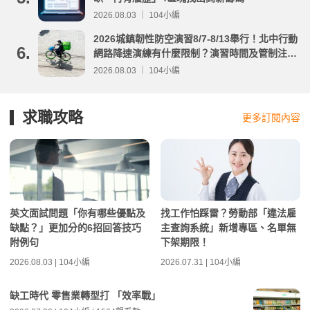
2026.08.03 ｜ 104小編
2026城鎮韌性防空演習8/7-8/13舉行！北中行動
6.
網路降速演練有什麼限制？演習時間及管制注意
事項整理
2026.08.03 ｜ 104小編
求職攻略
更多訂閱內容
英文面試問題「你有哪些優點及
找工作怕踩雷？勞動部「違法雇
缺點？」更加分的6招回答技巧
主查詢系統」新增專區、名單無
附例句
下架期限！
2026.08.03 | 104小編
2026.07.31 | 104小編
缺工時代 零售業轉型打 「效率戰」