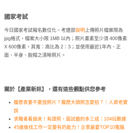
國家考試
今日國家考試報名數位化，考選部
說明
上傳照片檔案限為
jpg格式，檔案大小限 1MB 以內；照片畫素至少須 400像素
X 600像素，其寬：高比為 2：3；並使用最近1年內、正
面、半身、脫帽之清晰照片。
關於【產業新訊】，還有這些觀點供您參考
履歷表要不要放照片？履歷大頭照怎麼拍？｜人資老實
說
求職者看過來！有證照，面試邀約多三成｜104玩數據
45歲後找工作一定要有的能力！企業最愛TOP10電腦