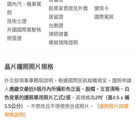
國內汽、機車駕
創業家簽證及外僑
健保卡
照
居留證
國際駕照
技術士證
台胞證
外國國際駕駛執
律師證書
照簽證
導遊領隊證照
晶片護照照片規格
外交部領事事務局說明，根據國際民航組織規定，護照申請
人
應繳交最近6個月內所攝彩色正面、脫帽、五官清晰、白
色背景的護照專用照片乙式2張
，其規格為
2吋（直4.5 x 橫
3.5公分）
，不修改且不得使用合成照片。（
護照照片詳細
規格說明
）