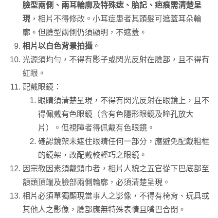
臉型兩側、兩耳輪廓及特殊痣、胎記、疤痕需清楚呈
現
，相片不得修改。小耳症患者其頭髮可遮蓋耳朵輪
廓。但臉型兩側仍須顯明，不遮蓋。
相片以白色背景拍攝
。
光源須均勻，不得有影子或閃光反射在臉部，且不得有
紅眼。
配戴眼鏡：
眼睛須清楚呈現，不得有閃光反射在眼鏡上，且不
得佩戴有色眼鏡（含有色隱形眼鏡及瞳孔放大
片）。但視障者得佩戴有色眼鏡。
確認鏡架未遮住眼睛任何一部分，應避免配戴粗框
的鏡架，改配戴較輕巧之眼鏡。
因宗教因素須戴頭巾者，相片人貌之五官從下巴底部至
額頭頂端及臉部兩側輪廓，必須清楚呈現。
相片必須單獨顯現當事人之影像，不得有椅背、玩具或
其他人之影像，臉部應無特殊表情且嘴巴合閉。