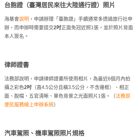
台胞證（臺灣居民來往大陸通行證）照片
海基會
說明
，申請辦理「臺胞證」手續通常多透過旅行社申
辦，而申辦時需要提交
2吋
正面免冠近照1張，並於照片背面
本人簽名。
律師證書
法務部說明，申請律師證書所使用相片，為最近6個月內拍
攝之彩色
2吋
（直4.5公分且橫3.5公分，不含邊框）、相正
面、脫帽、五官清晰、單色背景之光面照片1張。（
法務部
便民服務線上申辦系統
）
汽車駕照、機車駕照照片規格