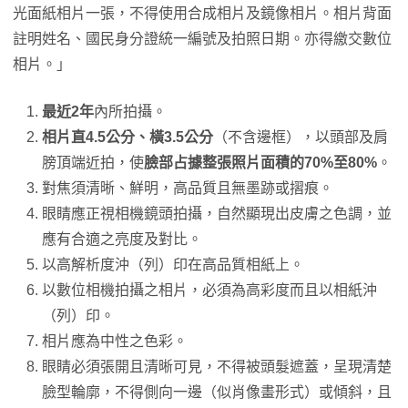
光面紙相片一張，不得使用合成相片及鏡像相片。相片背面
註明姓名、國民身分證統一編號及拍照日期。亦得繳交數位
相片。」
最近2年
內所拍攝。
相片直4.5公分、橫3.5公分
（不含邊框），以頭部及肩
膀頂端近拍，使
臉部占據整張照片面積的70%至80%
。
對焦須清晰、鮮明，高品質且無墨跡或摺痕。
眼睛應正視相機鏡頭拍攝，自然顯現出皮膚之色調，並
應有合適之亮度及對比。
以高解析度沖（列）印在高品質相紙上。
以數位相機拍攝之相片，必須為高彩度而且以相紙沖
（列）印。
相片應為中性之色彩。
眼睛必須張開且清晰可見，不得被頭髮遮蓋，呈現清楚
臉型輪廓，不得側向一邊（似肖像畫形式）或傾斜，且