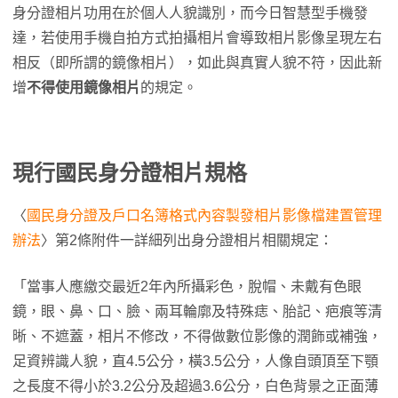
身分證相片功用在於個人人貌識別，而今日智慧型手機發
達，若使用手機自拍方式拍攝相片會導致相片影像呈現左右
相反（即所謂的鏡像相片），如此與真實人貌不符，因此新
增
不得使用鏡像相片
的規定。
現行國民身分證相片規格
〈
國民身分證及戶口名簿格式內容製發相片影像檔建置管理
辦法
〉第2條附件一詳細列出身分證相片相關規定：
「當事人應繳交最近2年內所攝彩色，脫帽、未戴有色眼
鏡，眼、鼻、口、臉、兩耳輪廓及特殊痣、胎記、疤痕等清
晰、不遮蓋，相片不修改，不得做數位影像的潤飾或補強，
足資辨識人貌，直4.5公分，橫3.5公分，人像自頭頂至下顎
之長度不得小於3.2公分及超過3.6公分，白色背景之正面薄