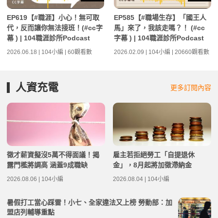
EP619【#職涯】小心！無可取
EP585【#職場生存】「國王人
代，反而讓你無法接班！(#cc字
馬」來了，我該走嗎？！ (#cc
幕 ) | 104職涯診所Podcast
字幕 ) | 104職涯診所Podcast
2026.06.18 | 104小編 | 60觀看數
2026.02.09 | 104小編 | 20660觀看數
人資充電
更多訂閱內容
徵才薪資擬沒5萬不得面議！揭
雇主若拒絕勞工「自提退休
露門檻將調高 涵蓋9成職缺
金」，8月起將加徵滯納金
2026.08.06 | 104小編
2026.08.04 | 104小編
暑假打工當心踩雷！小七、全家違法又上榜 勞動部：加
盟店列輔導重點