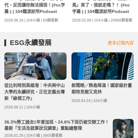
代，反而讓你無法接班！(#cc字
馬」來了，我該走嗎？！ (#cc
幕 ) | 104職涯診所Podcast
字幕 ) | 104職涯診所Podcast
2026.06.18 | 104小編 | 60觀看數
2026.02.09 | 104小編 | 20660觀看數
ESG永續發展
更多訂閱內容
從比利時到高雄港：中央與中山
新聞眼／熱島降溫！國家級計畫
大學的永續研究，正在定義台灣
期待見樹又見林
新「綠領工作」
2026.04.24 | 104小編
2026.06.11 | 104小編
36.3%勞工過去1年曾加班、24.6%下班仍被交辦工作！
最新「生活及就業狀況調查」重點總整理
2026.01.26 | 104小編 | 3905觀看數