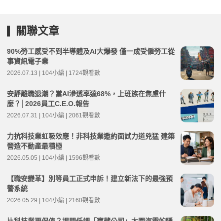
關聯文章
90%勞工感受不到半導體及AI大爆發 僅一成受僱勞工從
事資訊電子業
2026.07.13 | 104小編 | 1724觀看數
安靜離職退潮？當AI滲透率達68%，上班族在焦慮什
麼？│2026員工C.E.O.報告
2026.07.31 | 104小編 | 2061觀看數
力抗科技業虹吸效應！非科技業邀約面試力道兇猛 建築
營造不動產最積極
2026.05.05 | 104小編 | 1596觀看數
【職安變革】別等員工正式申訴！建立新法下的最強預
警系統
2026.05.29 | 104小編 | 2160觀看數