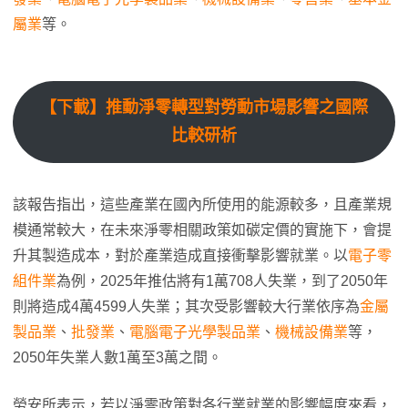
屬業
等。
【下載】推動淨零轉型對勞動市場影響之國際
比較研析
該報告指出，這些產業在國內所使用的能源較多，且產業規
模通常較大，在未來淨零相關政策如碳定價的實施下，會提
升其製造成本，對於產業造成直接衝擊影響就業。以
電子零
組件業
為例，2025年推估將有1萬708人失業，到了2050年
則將造成4萬4599人失業；其次受影響較大行業依序為
金屬
製品業
、
批發業
、
電腦電子光學製品業
、
機械設備業
等，
2050年失業人數1萬至3萬之間。
勞安所表示，若以淨零政策對各行業就業的影響幅度來看，