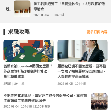
雇主若拒絕勞工「自提退休金」，8月起將加徵
6.
滯納金
2026.08.04 ｜ 104小編
求職攻略
更多訂閱內容
談薪水被Low-ball壓價怎麼辦？
履歷被已讀不回怎麼辦，要再投
外商主管拆解2種底牌計算法，
一次嗎？揭投履歷沒回應原因，
量化轉職成本
人資教你提高面試率
2天前 | 104小編
2026.08.05 | 104小編
不把業務當消耗品，這家連年成長的保險公司，靠長期
主義讓員工業績自然翻10倍
2026.08.04 | 104小編 | 2156觀看數