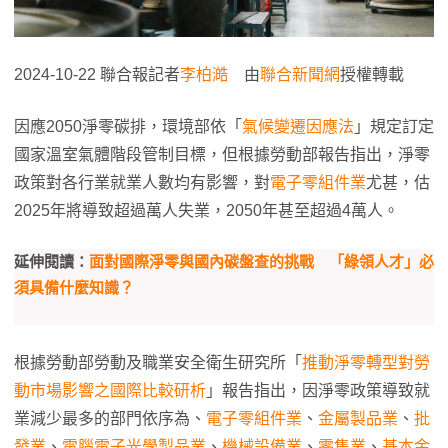
2024-10-22 聯合報記者
李柏澔
由
聯合新聞網
授權轉載
因應2050淨零碳排，環境部依「
氣候變遷因應法
」規定訂定
國家溫室氣體階段管制目標，但根據勞動部報告指出，淨零
政策對各行業就業人數均有影響，對
電子零組件業
尤甚，估
2025年將導致超過萬人失業，2050年甚至超過4萬人。
延伸閱讀：
面對國際淨零與國內碳盤查的挑戰 「綠領人才」必
須具備什麼知識？
根據勞動部勞動及職業安全衛生研究所「
推動淨零轉型對勞
動市場影響之國際比較研析
」報告指出，因淨零政策導致就
業減少最多的部門依序為、
電子零組件業
、
金屬製品業
、
批
發業
、
電腦電子光學製品業
、
機械設備業
、
零售業
、
基本金