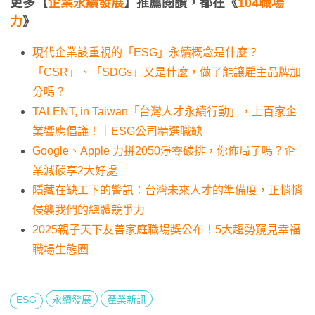
更多【
企業永續發展
】推薦閱讀，都在《
104職場
力
》
現代企業該重視的「ESG」永續概念是什麼？
「CSR」、「SDGs」又是什麼，做了能讓雇主品牌加
分嗎？
TALENT, in Taiwan「台灣人才永續行動」，上百家企
業響應倡議！｜ESG公司精選職缺
Google、Apple 力拼2050淨零碳排，你佈局了嗎？企
業減碳享2大好處
隱藏在缺工下的警訊：台灣未來人才的準備度，正悄悄
侵襲我們的總體競爭力
2025親子天下友善家庭職場獎公布！5大趨勢窺見幸福
職場生態圈
ESG
永續發展
產業新訊