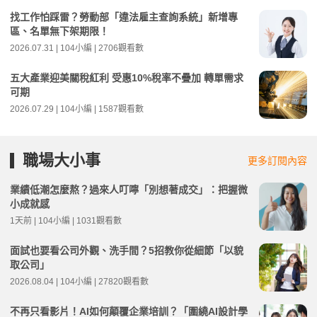
找工作怕踩雷？勞動部「違法雇主查詢系統」新增專
區、名單無下架期限！
2026.07.31 | 104小編 | 2706觀看數
五大產業迎美關稅紅利 受惠10%稅率不疊加 轉單需求
可期
2026.07.29 | 104小編 | 1587觀看數
職場大小事
更多訂閱內容
業績低潮怎麼熬？過來人叮嚀「別想著成交」：把握微
小成就感
1天前 | 104小編 | 1031觀看數
面試也要看公司外觀、洗手間？5招教你從細節「以貌
取公司」
2026.08.04 | 104小編 | 27820觀看數
不再只看影片！AI如何顛覆企業培訓？「圍繞AI設計學