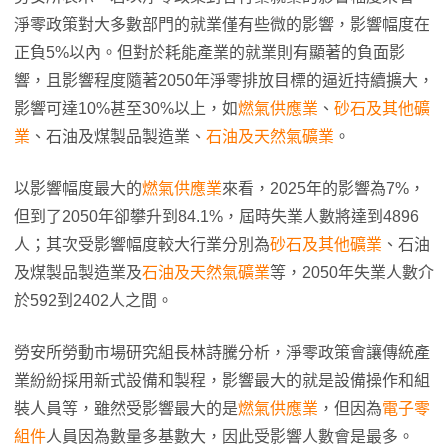
淨零政策對大多數部門的就業僅有些微的影響，影響幅度在
正負5%以內。但對於耗能產業的就業則有顯著的負面影
響，且影響程度隨著2050年淨零排放目標的逼近持續擴大，
影響可達10%甚至30%以上，如
燃氣供應業
、
砂石及其他礦
業
、石油及煤製品製造業、
石油及天然氣礦業
。
以影響幅度最大的
燃氣供應業
來看，2025年的影響為7%，
但到了2050年卻攀升到84.1%，屆時失業人數將達到4896
人；其次受影響幅度較大行業分別為
砂石及其他礦業
、石油
及煤製品製造業及
石油及天然氣礦業
等，2050年失業人數介
於592到2402人之間。
勞安所勞動市場研究組長林詩騰分析，淨零政策會讓傳統產
業紛紛採用新式設備和製程，影響最大的就是設備操作和組
裝人員等，雖然受影響最大的是
燃氣供應業
，但因為
電子零
組件
人員因為數量多基數大，因此受影響人數會是最多。