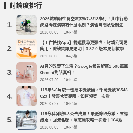
討論度排行
2026城鎮韌性防空演習8/7-8/13舉行！北中行動
1.
網路降速演練有什麼限制？演習時間及管制注意
事項整理
2026.08.03 ｜ 104小編
【工作快找App】捷運搜尋更彈性、封鎖公司更
2.
夠用、職缺資訊更透明｜3.37.0 版本更新教學
2026.08.03 ｜ 104小編
AI真的改變了生活？Google報告解密1,500萬筆
3.
Gemini對話真相！
2026.07.29 ｜ 104小編
115年5-6月統一發票中獎號碼，千萬獎號38548
4.
029！發票兌獎期限、如何領獎一次看
2026.07.27 ｜ 104小編
115分科測驗8/3公告成績！最低錄取分數、五標
5.
級距、回流名額、填志願攻略一次看｜104落點
分析
2026.08.03 ｜ 104小編