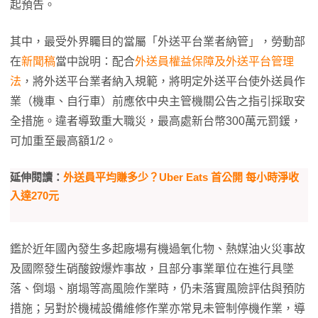
起預告。
其中，最受外界矚目的當屬「外送平台業者納管」，勞動部
在
新聞稿
當中說明：配合
外送員權益保障及外送平台管理
法
，將外送平台業者納入規範，將明定外送平台使外送員作
業（機車、自行車）前應依中央主管機關公告之指引採取安
全措施。違者導致重大職災，最高處新台幣300萬元罰鍰，
可加重至最高額1/2。
延伸閱讀：
外送員平均賺多少？Uber Eats 首公開 每小時淨收
入達270元
鑑於近年國內發生多起廠場有機過氧化物、熱媒油火災事故
及國際發生硝酸銨爆炸事故，且部分事業單位在進行具墜
落、倒塌、崩塌等高風險作業時，仍未落實風險評估與預防
措施；另對於機械設備維修作業亦常見未管制停機作業，導