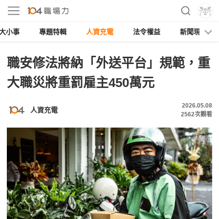
大小事
專題特輯
人資充電
法令權益
新聞現場
職安修法將納「外送平台」規範，重
大職災將重罰雇主450萬元
2026.05.08
人資充電
2562
次觀看