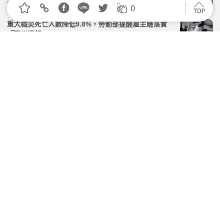
2026.07.01 | 104小編 | 2455觀看數
0
重大職災死亡人數降低9.8%，勞動部提醒雇主應落實
「職災通報」
2026.02.09 | 104小編 | 1813觀看數
職災發生雇主才投災保，勞動部：仍會被處2-10萬罰鍰
並限期追繳
2026.05.26 | 104小編 | 1914觀看數
維護勞工健康並監測，勞動部修正「勞工作業環境監測
實施辦法」
2026.06.16 | 104小編 | 2794觀看數
「奧客條款」上路！如遇顧客欺辱、雇主應優先保護員
工
2026.07.15 | 104小編 | 8620觀看數
學習資源