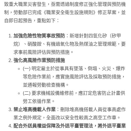
致重大職業災害發生，亟需透過制度修正強化管理與預防機
制，勞動部已完成《職業安全衛生設施規則》修正草案，並
自即日起預告，重點如下：
加強危險性物質事故預防
：新增針對四氫化矽（矽甲
烷）、硝酸銨、有機過氧化物及熱煤油之管理規範，要
求事前風險評估與預防措施。
強化高風險作業預防措施
(一) 明定雇主於從事具有墜落、倒塌、火災、爆炸
等危險作業前，應實施風險評估及採取預防措施，
並通報勞動檢查機構。
(二) 要求機械設備維修前，應訂定危害防止計畫供
勞工依循作業。
禁止堆高機載人作業
：刪除堆高機搭載人員從事高處作
業之例外規定，全面改以安全性較高之高空工作車。
配合外送員權益保障及外送平臺管理法，將外送平臺業