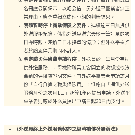
明定尊重獨立處理小組之運作
：獨立處理小組成員
名冊應公開揭示，以昭公信，另外送平臺業者無正
當理由，應尊重獨立處理小組的判斷結果。
明確暫時停止商業保險之要件
：連續逾三日無提供
外送服務紀錄，係指外送員送完最後一筆訂單的次
日零時起，連續三日未接單的情形；但外送平臺業
者於颱風停業期間不計入。
明定職災保險費申請程序
：外送員於「當月份有提
供外送服務」，得檢附職業工會開立的收據或依法
繳納的保險費證明文件，向外送平臺業者申請該月
份「自行負擔之職災保險費」，惟應自「提供外送
服務月份之次月1日」起算1年內提出申請，外送平
臺業者則應於外送員提出申請日起30日內支付。
《外送員終止外送服務契約之經濟補償發給辦法》