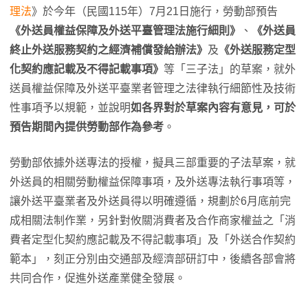
理法
》於今年（民國115年）7月21日施行，勞動部預告
《外送員權益保障及外送平臺管理法施行細則》
、
《外送員
終止外送服務契約之經濟補償發給辦法》
及
《外送服務定型
化契約應記載及不得記載事項》
等「三子法」的草案，就外
送員權益保障及外送平臺業者管理之法律執行細節性及技術
性事項予以規範，並說明
如各界對於草案內容有意見，可於
預告期間內提供勞動部作為參考
。
勞動部依據外送專法的授權，擬具三部重要的子法草案，就
外送員的相關勞動權益保障事項，及外送專法執行事項等，
讓外送平臺業者及外送員得以明確遵循，規劃於6月底前完
成相關法制作業，另針對攸關消費者及合作商家權益之「消
費者定型化契約應記載及不得記載事項」及「外送合作契約
範本」，刻正分別由交通部及經濟部研訂中，後續各部會將
共同合作，促進外送產業健全發展。