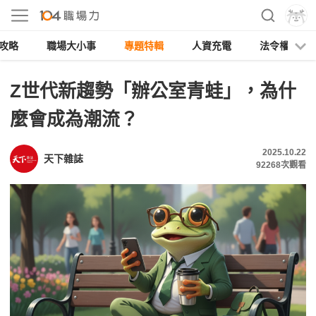
攻略
職場大小事
專題特輯
人資充電
法令權益
Z世代新趨勢「辦公室青蛙」，為什
麼會成為潮流？
2025.10.22
天下雜誌
92268
次觀看