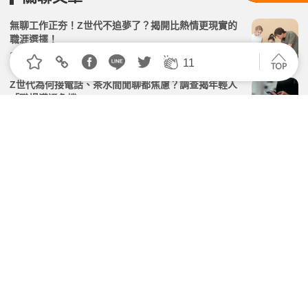
無聊工作正夯！Z世代不追夢了？揭開比熱情更現實的
職涯選擇！
2026.06.19 | 104小編 | 4362觀看數
11
Z世代為何接電話、茶水間閒聊都焦慮？調查揭年輕人
「職場溝通危機」
2026.05.14 | 104小編 | 7880觀看數
中年轉職卡關，真正缺人的地方卻沒人去？盤點跨界產
業機會點
2026.07.10 | 104小編 | 3481觀看數
中年轉職做業務可行嗎？解析高收入背後優勢、壓力與
適合族群
2026.04.30 | 104小編 | 2429觀看數
Z世代求職「爸媽代打」？ 調查：2成父母直接聯絡老
闆
2026.03.23 | 104小編 | 2280觀看數