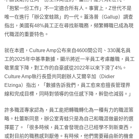
「抱緊一份工作」不一定適合所有人。事實上，Z世代不是
唯一在進行「辦公室蛙跳」的一代。蓋洛普（Gallup）調查
指出，美國有48%員工正在尋找新職務，頻繁轉職已成為現
代職涯的重要特色。
就在本週，Culture Amp公布來自4600間公司、330萬名員
工的2025年中基準數據，顯示將近一半員工考慮離職，員工
敬業度下降，對工作的自豪感從2022年以來下滑了4%。
Culture Amp執行長暨共同創辦人艾爾辛加（Didier
Elzinga）指出，「數據告訴我們，員工愈來愈擅長管理界
線和完成目標，同時對領導的信任感下降，幹勁也減弱。」
許多職涯專家認為，員工能把轉職轉化為一種有力的職涯策
略。杜蕾斯同意，辦公室青蛙只是為自己和職涯做最好的選
擇罷了。「很多時候，員工會發現自己已經學不到新東西，
或對目前的職務感到厭倦。有時候，他們需要藉由新的機會