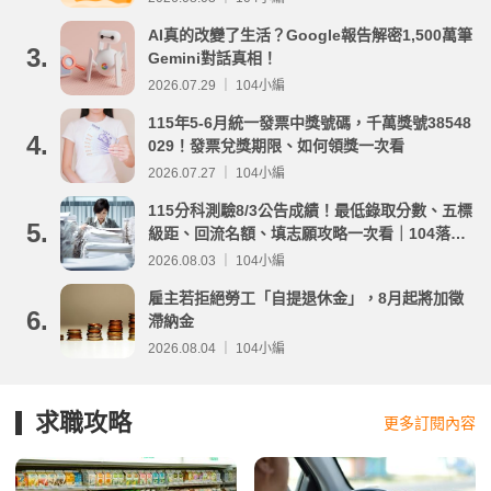
AI真的改變了生活？Google報告解密1,500萬筆
3.
Gemini對話真相！
2026.07.29 ｜ 104小編
115年5-6月統一發票中獎號碼，千萬獎號38548
4.
029！發票兌獎期限、如何領獎一次看
2026.07.27 ｜ 104小編
115分科測驗8/3公告成績！最低錄取分數、五標
5.
級距、回流名額、填志願攻略一次看｜104落點
分析
2026.08.03 ｜ 104小編
雇主若拒絕勞工「自提退休金」，8月起將加徵
6.
滯納金
2026.08.04 ｜ 104小編
求職攻略
更多訂閱內容