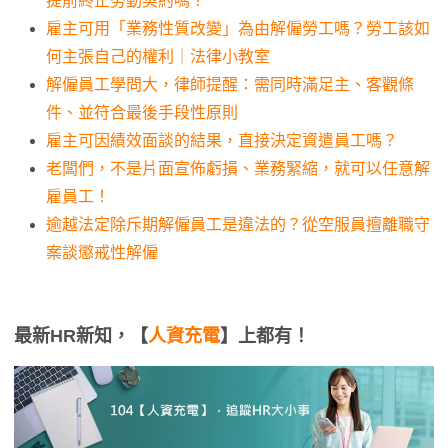
提前終止勞動契約嗎？
雇主可用「業務性質改變」為由解僱勞工嗎？勞工該如
何主張自己的權利｜法律小教室
解僱員工學問大，律師提醒：需同時滿足主、客觀條
件、並符合最後手段性原則
雇主可因績效面談的結果，直接決定資遣員工嗎？
老闆們，不是片面宣佈虧損、業務緊縮，就可以任意解
雇員工！
逾越法定除斥期解僱員工是違法的？從空服員擅離職守
案談懲戒性解僱
最新HR新知，【
人資充電
】上都有！