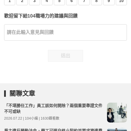
1
2
3
4
5
6
7
8
9
10
歡迎留下給104職場力的建議與回饋
送出
關聯文章
「不堪勝任工作」員工該如何開除？兩個重要舉證文件
不可或缺
2026.07.22 | 104小編 | 1630觀看數
雇主違反勞動法令，勞工可逕自終止契約並要求資遣費