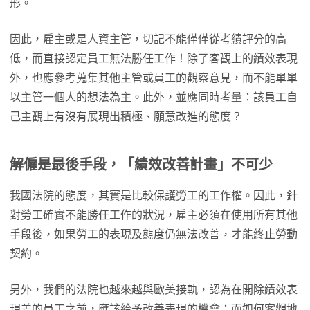
形。
因此，雇主或是人資主管，切記不能僅僅從考績評分的高
低，而直接認定員工無法勝任工作！除了客觀上的績效表現
外，也應參考蒐集其他主管或員工的觀察意見，而不能單單
以主管一個人的想法為主。此外，並應同時考量：該員工自
己主觀上有沒有展現出積極、願意改進的態度？
解僱是最後手段，「績效改善計畫」不可少
我國法院的態度，其實是比較保護勞工的工作權。因此，針
對勞工確實不能勝任工作的狀況，雇主必須在使用所有其他
手段後，如果勞工的表現及態度仍無法改善，才能終止勞動
契約。
另外，我們的法院也越來越與歐美接軌，認為在開除績效表
現差的員工之前，應該給予改善表現的機會；而如何客觀地