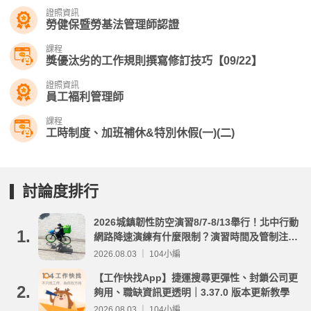
證照資訊
勞健保暨勞基法管理師認證
課程
獎優汰劣的工作規則撰寫修訂技巧【09/22】
證照資訊
員工褔利管理師
課程
工時制度、加班補休&特別休假(一)(二)
討論度排行
2026城鎮韌性防空演習8/7-8/13舉行！北中行動
1.
網路降速演練有什麼限制？演習時間及管制注意
事項整理
2026.08.03 ｜ 104小編
【工作快找App】捷運搜尋更彈性、封鎖公司更
2.
夠用、職缺資訊更透明｜3.37.0 版本更新教學
2026.08.03 ｜ 104小編