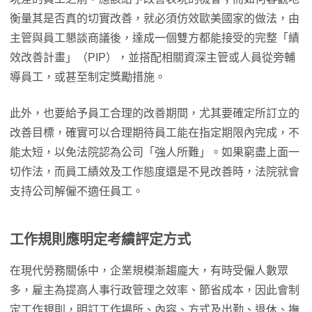
衡量其是否真的切實改善，就必須仿效歐美國家的做法，由
主管與員工懇談商議後，達成一個雙方都能接受的完整「績
效改善計畫」（PIP），並搭配相關資深主管或人員從旁輔
導員工，或甚至制定獎勵措施。
此外，也要給予員工合理的改善期間，尤其要確定所訂立的
改善目標，確實可以合理期待員工能在指定期限內完成，不
能太短，以免法院認為公司「強人所難」。如果窮盡上面一
切作法，而員工績效及工作態度還是不見改善時，法院就會
支持公司解僱不適任員工。
工作規則應明定考績評定方式
在現代勞務關係中，企業規模漸趨龐大，有時受僱人數眾
多，雇主為提高人事行政管理之效率、節省成本，因此會制
定工作規則，明訂工作場所、內容、方式及出勤、退休、撫