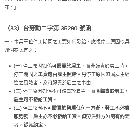
商。」
（83）台勞動二字第 35290 號函
一、事業單位停工期間之工資如何發給，應視停工原因依具
體個案認定之：
(一) 停工原因如係可
歸責於雇主
，而非歸責於勞工時，
停工期間之
工資應由雇主照給
。另停工原因如屬雇主經
營之風險者，為可歸責於雇主之事由。
(二) 停工原因如係不可歸責於雇主，而係
歸責於勞工
，
雇主可不發給工資
。
(三) 停工原因
不可歸責於勞雇任何一方者
，
勞工不必補
服勞務
，
雇主亦不必發給工資
。但勞雇雙方如
另有約定
者，
從其約定
。