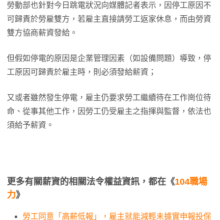
勞動部也針對今日跳電狀況向媒體記者表示，因停工原因不
可歸責於勞雇雙方，若雇主直接請勞工返家休息，而由勞資
雙方協商薪資發給。
但假如停電的原因是企業管理因素（如設備問題）導致，停
工原因可歸責於雇主時，則必須發給薪資；
又或者雖然發生停電，雇主仍要求勞工繼續待在工作崗位待
命、從事其他工作，因勞工仍受雇主之指揮與監督，依法也
須給予薪資。
更多有關薪資的相關法令權益資訊，都在《
104職場
力
》
勞工同意「高薪低報」，雇主就能減輕未據實申報投保