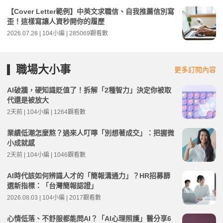
【Cover Letter範例】中英文求職信、自我推薦信別寫
歪！這樣寫讓人資秒開你的履歷
2026.07.28 | 104小編 | 285069觀看數
職場大小事
更多訂閱內容
AI破牆，硬知識貶值了！拆解「2種智力」決定你被取
代還是被放大
2天前 | 104小編 | 1264觀看數
業績低潮怎麼熬？過來人叮嚀「別想著成交」：把握微
小成就感
2天前 | 104小編 | 1046觀看數
AI時代該如何辨識人才的「簡報溝通力」？HR招募篩
選新指標：「台灣簡報認證」
2026.08.03 | 104小編 | 2017觀看數
心情低落、不舒服都能問AI？「AI心理照護」醫分享6