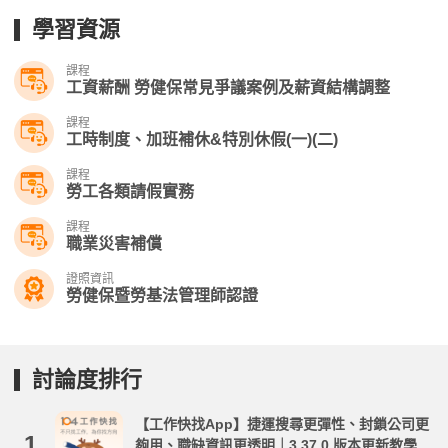
學習資源
課程
工資薪酬 勞健保常見爭議案例及薪資結構調整
課程
工時制度、加班補休&特別休假(一)(二)
課程
勞工各類請假實務
課程
職業災害補償
證照資訊
勞健保暨勞基法管理師認證
討論度排行
【工作快找App】捷運搜尋更彈性、封鎖公司更
1.
夠用、職缺資訊更透明｜3.37.0 版本更新教學