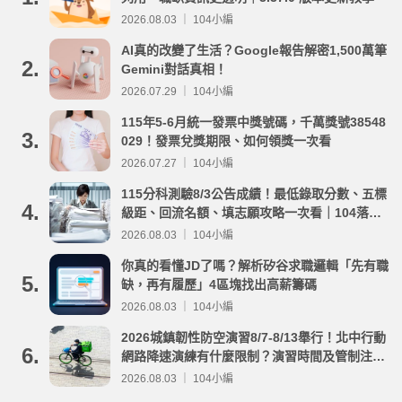
2026.08.03 ｜ 104小編
AI真的改變了生活？Google報告解密1,500萬筆
2.
Gemini對話真相！
2026.07.29 ｜ 104小編
115年5-6月統一發票中獎號碼，千萬獎號38548
3.
029！發票兌獎期限、如何領獎一次看
2026.07.27 ｜ 104小編
115分科測驗8/3公告成績！最低錄取分數、五標
4.
級距、回流名額、填志願攻略一次看｜104落點
分析
2026.08.03 ｜ 104小編
你真的看懂JD了嗎？解析矽谷求職邏輯「先有職
5.
缺，再有履歷」4區塊找出高薪籌碼
2026.08.03 ｜ 104小編
2026城鎮韌性防空演習8/7-8/13舉行！北中行動
6.
網路降速演練有什麼限制？演習時間及管制注意
事項整理
2026.08.03 ｜ 104小編