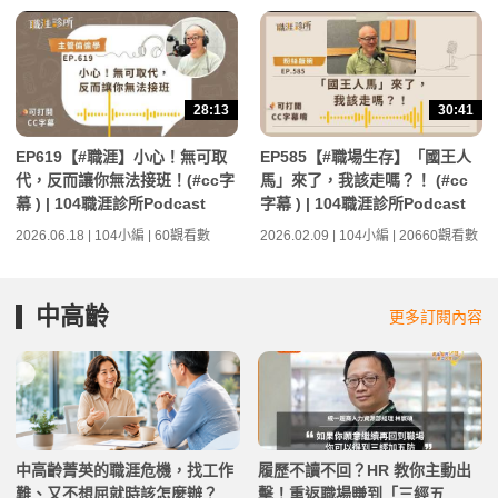
28:13
30:41
EP619【#職涯】小心！無可取
EP585【#職場生存】「國王人
代，反而讓你無法接班！(#cc字
馬」來了，我該走嗎？！ (#cc
幕 ) | 104職涯診所Podcast
字幕 ) | 104職涯診所Podcast
2026.06.18 | 104小編 | 60觀看數
2026.02.09 | 104小編 | 20660觀看數
中高齡
更多訂閱內容
中高齡菁英的職涯危機，找工作
履歷不讀不回？HR 教你主動出
難、又不想屈就時該怎麼辦？
擊！重返職場賺到「三經五