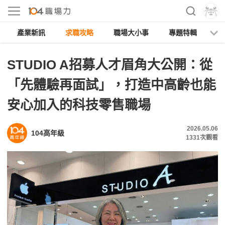
產業新訊
求職攻略
職場大小事
專題特輯
人
STUDIO A招募人才眉角大公開：從
「先體驗再面試」，打造中高齡也能
安心加入的科技零售職場
2026.05.06
104高年級
1331
次觀看