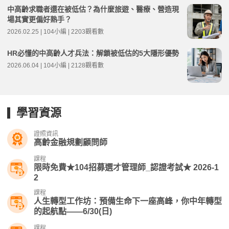
中高齡求職者還在被低估？為什麼旅遊、醫療、營造現
場其實更偏好熟手？
2026.02.25 | 104小編 | 2203觀看數
HR必懂的中高齡人才兵法：解鎖被低估的5大隱形優勢
2026.06.04 | 104小編 | 2128觀看數
學習資源
證照資訊
高齡金融規劃顧問師
課程
限時免費★104招募選才管理師_認證考試★ 2026-1
2
課程
人生轉型工作坊：預備生命下一座高峰，你中年轉型
的起航點——6/30(日)
課程