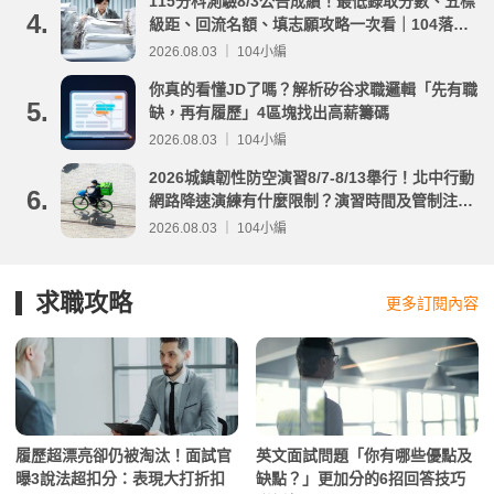
115分科測驗8/3公告成績！最低錄取分數、五標
4.
級距、回流名額、填志願攻略一次看｜104落點
分析
2026.08.03 ｜ 104小編
你真的看懂JD了嗎？解析矽谷求職邏輯「先有職
5.
缺，再有履歷」4區塊找出高薪籌碼
2026.08.03 ｜ 104小編
2026城鎮韌性防空演習8/7-8/13舉行！北中行動
6.
網路降速演練有什麼限制？演習時間及管制注意
事項整理
2026.08.03 ｜ 104小編
求職攻略
更多訂閱內容
履歷超漂亮卻仍被淘汰！面試官
英文面試問題「你有哪些優點及
曝3說法超扣分：表現大打折扣
缺點？」更加分的6招回答技巧