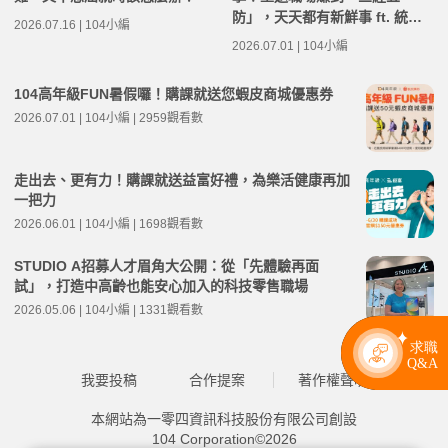
防」，天天都有新鮮事 ft. 統一
2026.07.16 | 104小編
超商人力資源部經理 林宸碩 | 高
2026.07.01 | 104小編
年級不打烊 x 用 AI 點亮第二人
生 EP279
104高年級FUN暑假囉！購課就送您蝦皮商城優惠券
2026.07.01 | 104小編 | 2959觀看數
走出去、更有力！購課就送益富好禮，為樂活健康再加
一把力
2026.06.01 | 104小編 | 1698觀看數
STUDIO A招募人才眉角大公開：從「先體驗再面
試」，打造中高齡也能安心加入的科技零售職場
2026.05.06 | 104小編 | 1331觀看數
我要投稿
合作提案
著作權聲明
本網站為一零四資訊科技股份有限公司創設
104 Corporation©2026