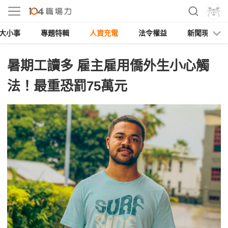
大小事
專題特輯
人資充電
法令權益
新聞現場
暑期工讀多 雇主雇用僑外生小心觸
法！最重恐罰75萬元