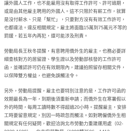
讓外國人工作，也不能雇用沒有取得工作許可、許可過期，
或是由其他雇主聘用的外國人。這不只限於有薪工作，就算
是沒付薪水、只是「幫忙」，只要對方沒有有效工作許可，
也都違法。違反相關規定，雇主將面臨15萬到75萬元不等的
罰鍰，若五年內再犯，還可能涉及刑責。
勞動局長王秋冬提醒，有意聘用僑外生的雇主，也務必要詳
細查核對方的居留證、學生證以及勞動部核發的工作許可
函，並確認許可仍在有效期限內，建議拍照留存相關文件，
以保障雙方權益，也避免誤觸法令。
另外，勞動局提醒，雇主也要特別注意的是，工作許可函的
效期最長為一年，到期後須重新申請；而僑外生在寒暑假以
外的時間，每周工讀時數不得超過20小時。提醒雇主，安排
工時要留意規定，別因一時疏忽而觸法。如對聘僱僑外生相
關規定有任何疑問，歡迎洽詢北市勞動力重建運用處（02-