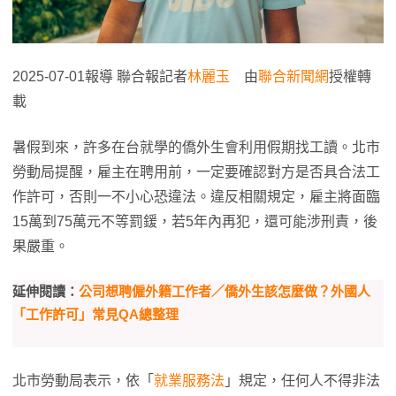
2025-07-01報導 聯合報記者
林麗玉
由
聯合新聞網
授權轉
載
暑假到來，許多在台就學的僑外生會利用假期找工讀。北市
勞動局提醒，雇主在聘用前，一定要確認對方是否具合法工
作許可，否則一不小心恐違法。違反相關規定，雇主將面臨
15萬到75萬元不等罰鍰，若5年內再犯，還可能涉刑責，後
果嚴重。
延伸閱讀：
公司想聘僱外籍工作者／僑外生該怎麼做？外國人
「工作許可」常見QA總整理
北市勞動局表示，依「
就業服務法
」規定，任何人不得非法