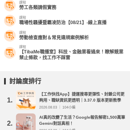
課程
勞工各類請假實務
課程
職場性騷擾暨霸凌防治【08/21】-線上直播
課程
勞動檢查應對＆常見違規案例解析
課程
【TibaMe職播室】科技、金融業看過來！瞭解競業
禁止條款，找工作不踩雷
討論度排行
【工作快找App】捷運搜尋更彈性、封鎖公司更
1.
夠用、職缺資訊更透明｜3.37.0 版本更新教學
2026.08.03 ｜ 104小編
AI真的改變了生活？Google報告解密1,500萬筆
2.
Gemini對話真相！