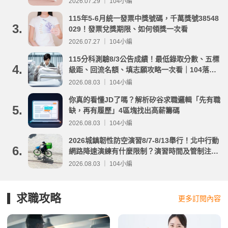
2026.07.29 ｜ 104小編
115年5-6月統一發票中獎號碼，千萬獎號38548
3.
029！發票兌獎期限、如何領獎一次看
2026.07.27 ｜ 104小編
115分科測驗8/3公告成績！最低錄取分數、五標
4.
級距、回流名額、填志願攻略一次看｜104落點
分析
2026.08.03 ｜ 104小編
你真的看懂JD了嗎？解析矽谷求職邏輯「先有職
5.
缺，再有履歷」4區塊找出高薪籌碼
2026.08.03 ｜ 104小編
2026城鎮韌性防空演習8/7-8/13舉行！北中行動
6.
網路降速演練有什麼限制？演習時間及管制注意
事項整理
2026.08.03 ｜ 104小編
求職攻略
更多訂閱內容