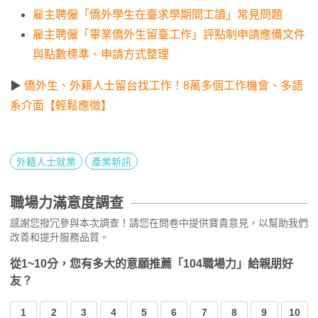
雇主聘僱「僑外學生在臺求學期間工讀」常見問題
雇主聘僱「畢業僑外生留臺工作」評點制申請應備文件
與點數標準、申請方式整理
▶
僑外生、外籍人士留台找工作！8萬多個工作機會、多語
系介面【輕鬆應徵】
外籍人士就業
產業新訊
職場力滿意度調查
感謝您撥冗參與本次調查！請您在問卷中提供寶貴意見，以幫助我們
改善和提升服務品質。
從1~10分，您有多大的意願推薦「104職場力」給親朋好
友？
1
2
3
4
5
6
7
8
9
10