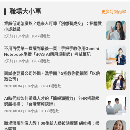
職場大小事
更多訂閱內容
業績低潮怎麼熬？過來人叮嚀「別想著成交」：把握微
小成就感
2天前 | 104小編 | 1047觀看數
不用再從第一頁讀到最後一頁！手把手教你用Gemini
Notebook準備「iPAS AI應用規劃師」考試筆記
2天前 | 104小編 | 1207觀看數
面試也要看公司外觀、洗手間？5招教你從細節「以貌
取公司」
2026.08.04 | 104小編 | 27841觀看數
AI時代該如何辨識人才的「簡報溝通力」？HR招募篩
選新指標：「台灣簡報認證」
2026.08.03 | 104小編 | 2017觀看數
職場潛規則沒人教！00後新人慘被貼標籤 網吐槽：根
本陋習