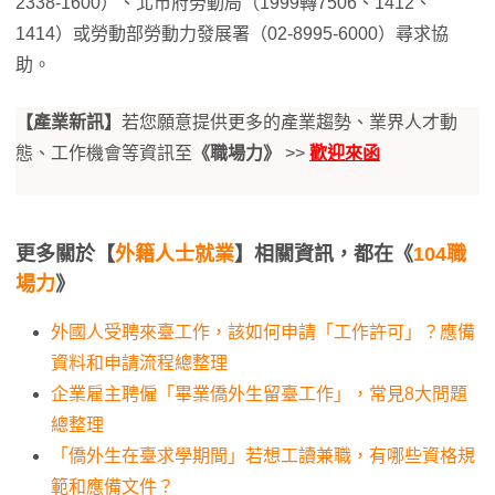
2338-1600）、北市府勞動局（1999轉7506、1412、
1414）或勞動部勞動力發展署（02-8995-6000）尋求協
助。
【產業新訊】
若您願意提供更多的產業趨勢、業界人才動
態、工作機會等資訊至
《職場力》
>>
歡迎來函
更多關於【
外籍人士就業
】相關資訊，都在《
104職
場力
》
外國人受聘來臺工作，該如何申請「工作許可」？應備
資料和申請流程總整理
企業雇主聘僱「畢業僑外生留臺工作」，常見8大問題
總整理
「僑外生在臺求學期間」若想工讀兼職，有哪些資格規
範和應備文件？