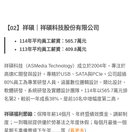
【02】祥碩｜祥碩科技股份有限公司
114年平均員工薪資：565.7萬元
113年平均員工薪資：409.8萬元
祥碩科技（ASMedia Technology）成立於2004年，專注於
高速IC開發與設計，專精於USB、SATA與PCIe。公司超過
80%員工為專業研發人員，涵蓋數位邏輯設計、類比設計、
軟體研發、系統研發及實體設計團隊。114年以565.7萬元排
名第2，較前一年成長38%，是前10名中增幅度第二高。
祥碩福利節錄：
保障年薪14個月、年終暨績效獎金、調薪制
度；一到職就提供優於勞基法之年度休假；每個月最後一個
星期五準備豐盛下午茶……等（
看更多
）