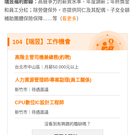
瑞昱福利節錄：
高競爭力的薪資水準、年度調薪；年終獎金
和員工分紅；除勞健保外，亦提供同仁及其配偶、子女全額
補助團體保險保障……等（
看更多
）
104【瑞昱】工作機會
高階主管司機兼總務(約聘)
台北市中山區｜月薪50,000元以上
人力資源管理師/專案副理(員工關係)
新竹市｜待遇面議
CPU數位IC設計工程師
新竹市｜待遇面議
沒看到有興趣的職缺嗎？