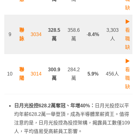
缺
▶
聯
328.5
358.6
3,303
看
9
3034
-
8.4%
詠
萬
萬
人
職
缺
▶
聯
300.9
284.2
看
10
3014
5.9%
456人
陽
萬
萬
職
缺
日月光投控628.2萬奪冠、年增40%：
日月光投控以平
均年薪628.2萬一舉登頂，成為半導體業薪資王。值得
注意的是，日月光投控為投控架構，揭露員工數僅109
人，平均值易受高薪員工影響。