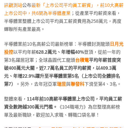
訊觀測站
公布
最新「上市公司平均員工薪資」，前10大高薪
上市公司中，共6間為半導體產業
；從產業平均薪資來看，
半導體業整體上市公司平均員工薪資費用為258萬元，再度
蟬聯所有產業最高。
半導體業前10名高薪公司最新榜單：半導體封測龍頭
日月光
投控
以平均年薪
628.2萬元、年增幅40%
登頂，從前一年的
第3名躍居冠軍；全球晶圓代工龍頭
台積電
平均年薪首度突
破400萬元大關，近7.7萬名員工的平均薪資，以409.3萬
元、年增22.9%躍升至半導體業第5名（上市公司全體排名
第7）
。另外，去年冠亞軍
瑞昱
與
聯發科
下滑至第4、3名。
整體來看，
114年前10高薪半導體業上市公司，平均員工薪
資全數跨越300萬元門檻。
《104職場力》為您整理高薪榜
單及最新職缺，歡迎加入求職、轉職口袋名單！