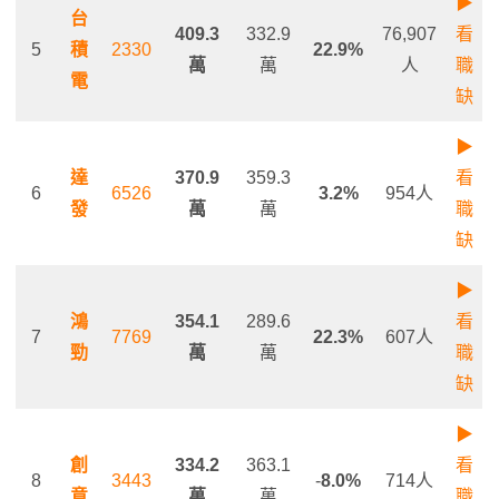
▶
台
409.3
332.9
76,907
看
5
積
2330
22.9%
萬
萬
人
職
電
缺
▶
達
370.9
359.3
看
6
6526
3.2%
954人
發
萬
萬
職
缺
▶
鴻
354.1
289.6
看
7
7769
22.3%
607人
勁
萬
萬
職
缺
▶
創
334.2
363.1
看
8
3443
-
8.0%
714人
意
萬
萬
職