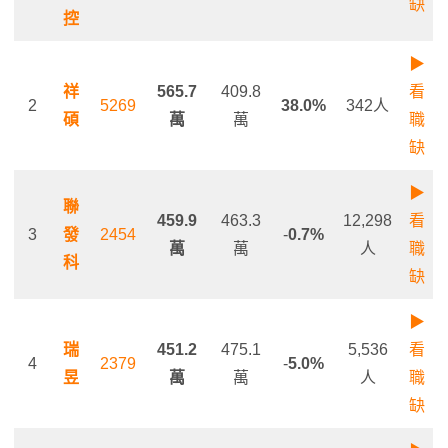
缺
控
▶
祥
565.7
409.8
看
2
5269
38.0%
342人
碩
萬
萬
職
缺
▶
聯
459.9
463.3
12,298
看
3
發
2454
-
0.7%
萬
萬
人
職
科
缺
▶
瑞
451.2
475.1
5,536
看
4
2379
-
5.0%
昱
萬
萬
人
職
缺