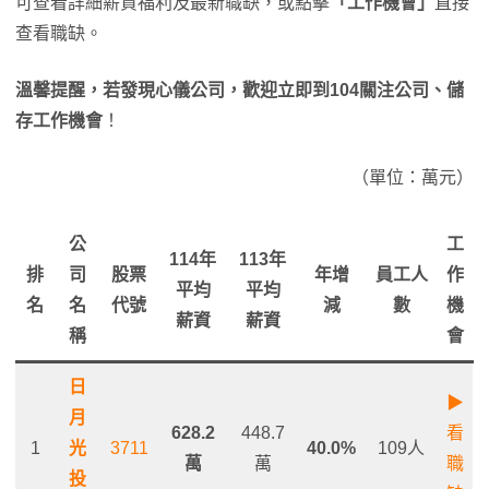
可查看詳細薪資福利及最新職缺，或點擊
「工作機會」
直接
查看職缺。
溫馨提醒，若發現心儀公司，歡迎立即到104關注公司、儲
存工作機會
！
（單位：萬元）
公
工
114年
113年
排
司
股票
年增
員工人
作
平均
平均
名
名
代號
減
數
機
薪資
薪資
稱
會
日
▶
月
628.2
448.7
看
1
光
3711
40.0%
109人
萬
萬
職
投