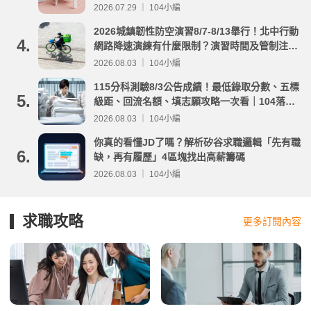
2026.07.29 ｜ 104小編
2026城鎮韌性防空演習8/7-8/13舉行！北中行動
4.
網路降速演練有什麼限制？演習時間及管制注意
事項整理
2026.08.03 ｜ 104小編
115分科測驗8/3公告成績！最低錄取分數、五標
5.
級距、回流名額、填志願攻略一次看｜104落點
分析
2026.08.03 ｜ 104小編
你真的看懂JD了嗎？解析矽谷求職邏輯「先有職
6.
缺，再有履歷」4區塊找出高薪籌碼
2026.08.03 ｜ 104小編
求職攻略
更多訂閱內容