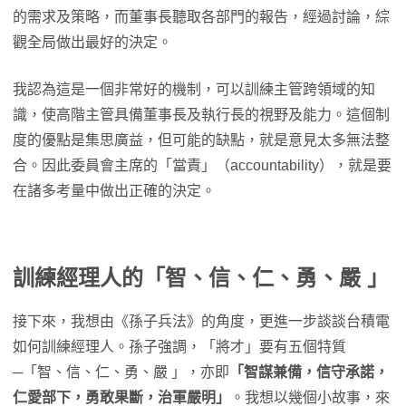
的需求及策略，而董事長聽取各部門的報告，經過討論，綜
觀全局做出最好的決定。
我認為這是一個非常好的機制，可以訓練主管跨領域的知
識，使高階主管具備董事長及執行長的視野及能力。這個制
度的優點是集思廣益，但可能的缺點，就是意見太多無法整
合。因此委員會主席的「當責」（accountability），就是要
在諸多考量中做出正確的決定。
訓練經理人的「智、信、仁、勇、嚴
」
接下來，我想由《孫子兵法》的角度，更進一步談談台積電
如何訓練經理人。孫子強調，「將才」要有五個特質
─「智、信、仁、勇、嚴 」，亦即
「智謀兼備，信守承諾，
仁愛部下，勇敢果斷，治軍嚴明」
。我想以幾個小故事，來