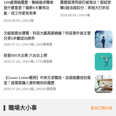
104處理過履歷、聯絡過求職者
履歷超漂亮卻仍被淘汰！面試官
是什麼意思？揭密4大實用功
曝3說法超扣分：表現大打折扣
能，找工作更有效率
2026.08.04 | 104小編
2026.08.05 | 104小編
文組就跟台積電、科技大廠高薪絕緣？科技業外商主管
分享5步驟成功跨界
2026.07.31 | 104小編 | 1604觀看數
財星500大企業 六台企上榜
2026.07.29 | 104小編 | 1781觀看數
【Cover Letter範例】中英文求職信、自我推薦信別寫
歪！這樣寫讓人資秒開你的履歷
2026.07.28 | 104小編 | 285162觀看數
職場大小事
更多訂閱內容