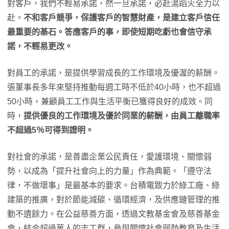
對客戶，我們不輕易承諾，然一旦承諾，必赴湯蹈火全力以
赴。
不和客戶競爭，保護客戶的智慧財產，是建立客戶信任
最重要的基石。答應客戶的事，即使短期吃虧也會信守承
諾，不輕易更改。
對員工的承諾，是提供學習成長的工作環境及優渥的薪酬。
張董事長多年來堅持推動每週工時不低於40小時，也不超過
50小時，兼顧員工工作與生活平衡已獲得良好的成效。同
時，
提供優良的工作環境及優於同業的薪酬，由員工離職率
不超過
5
％可得到證明。
對社會的承諾，是善盡企業公民責任，愛護環境、關懷弱
勢，以成為「提升社會向上的力量」作為典範。「遵守法
律，不做壞事」是最基本的要求。台積電致力於綠工廠、綠
建築的推廣，對於節能減碳、循環經濟，及供應鏈管理的推
動不遺餘力。在公益慈善方面，透過文教基金會及慈善基金
會，結合超過萬人的志工群，參與關懷社會弱勢教育及生活