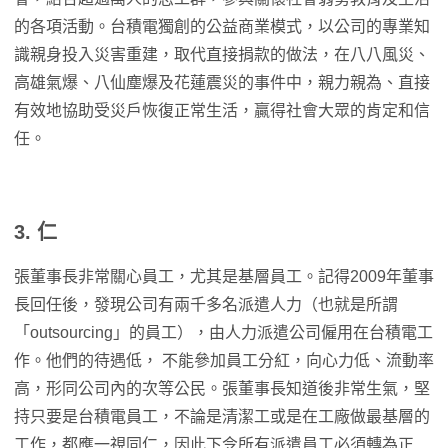
的各項活動。台積電獨創的公益商業模式，以公司的專業知
識親身投入災害重建，取代直接捐款的做法，在八八風災、
高雄氣爆、八仙塵爆及花蓮震災的事件中，親力親為、直接
有效地協助受災戶恢復正常生活，贏得社會大眾的肯定和信
任。
3. 仁
張董事長非常關心員工，尤其是基層員工。記得2009年董事
長回任後，發現公司有兩千多名派遣人力（也就是所謂
「outsourcing」的員工），由人力派遣公司僱用在台積電工
作。他們的待遇低， 不能參加員工分紅，向心力低、流動率
高，形同公司內的次等公民。張董事長知道後非常生氣，堅
持只要是台積電員工，不論是清潔工或是在工廠做最基層的
工作，都應一視同仁，因此下令所有派遣員工必須轉為正