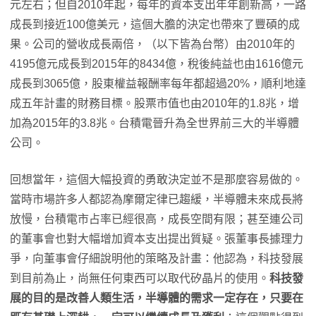
元左右；但自2010年起，每年的資本支出年年創新高，一路
成長到接近100億美元，這個大膽的決定也帶來了豐碩的成
果。公司的營收成長兩倍，（以下皆為台幣）由2010年的
4195億元成長到2015年的8434億，稅後純益也由1616億元
成長到3065億，股東權益報酬率每年都超過20%，順利地達
成五年計畫的財務目標。股票市值也由2010年的1.8兆，增
加為2015年的3.8兆。台積電晉升為全世界前三大的半導體
公司。
回想當年，這個大幅投資的勇敢決定並不是那麼容易做的。
當時市場許多人都認為摩爾定律已趨緩，半導體未來成長將
放慢，台積電市占率已經很高，成長空間有限；甚至連公司
的董事會也對大幅增加資本支出提出質疑。張董事長據理力
爭，向董事會仔細說明他的策略及計畫：他認為，科技發展
到目前為止，尚無任何東西可以取代矽晶片的使用。
科技發
展的目的是改善人類生活，半導體的需求一定存在，只要在