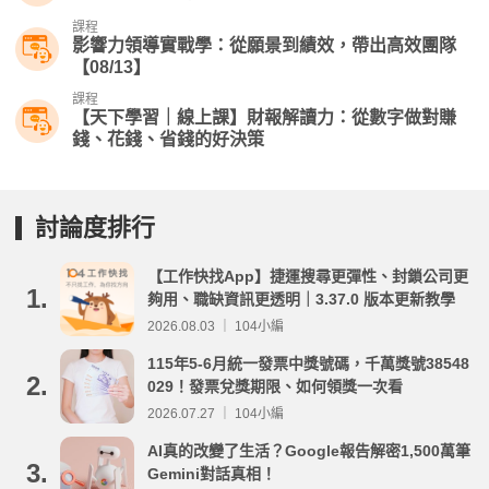
課程
影響力領導實戰學：從願景到績效，帶出高效團隊
【08/13】
課程
【天下學習｜線上課】財報解讀力：從數字做對賺
錢、花錢、省錢的好決策
討論度排行
【工作快找App】捷運搜尋更彈性、封鎖公司更
1.
夠用、職缺資訊更透明｜3.37.0 版本更新教學
2026.08.03 ｜ 104小編
115年5-6月統一發票中獎號碼，千萬獎號38548
2.
029！發票兌獎期限、如何領獎一次看
2026.07.27 ｜ 104小編
AI真的改變了生活？Google報告解密1,500萬筆
3.
Gemini對話真相！