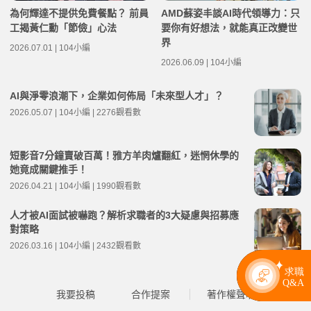
為何輝達不提供免費餐點？ 前員
AMD蘇姿丰談AI時代領導力：只
工揭黃仁勳「節儉」心法
要你有好想法，就能真正改變世
界
2026.07.01 | 104小編
2026.06.09 | 104小編
AI與淨零浪潮下，企業如何佈局「未來型人才」？
2026.05.07 | 104小編 | 2276觀看數
短影音7分鐘賣破百萬！雅方羊肉爐翻紅，迷惘休學的
她竟成關鍵推手！
2026.04.21 | 104小編 | 1990觀看數
人才被AI面試被嚇跑？解析求職者的3大疑慮與招募應
對策略
2026.03.16 | 104小編 | 2432觀看數
我要投稿
合作提案
著作權聲明