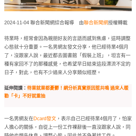
2024-11-04 聯合新聞網綜合報導 由
聯合新聞網
授權轉載
待業時，經常會因為親朋好友的言語而感到焦慮，這時調整
心態就十分重要。一名男網友發文分享，他已經待業4個月
了，沒跟家人說，最近都去圖書館「假裝上班」，坦言有一
種有家回不了的那種感覺，也希望早日結束這段漂流不定的
日子，對此，也有不少過來人分享類似經歷。
延伸閱讀：
待業就業都憂鬱！網分析真實原因惹共鳴 過來人暖
勸「卡」不好就重抽
一名男網友在
Dcard發文
，表示自己已經待業4個月了，怕家
人擔心的關係，自從上一份工作裸辭後一直沒跟家人說，同
時他也想先休息、調整心態，因此並不急著找工作。