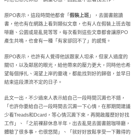
原PO表示，這段時間他都會「
假裝上班
」，去圖書館讀
書，他也有在網路上看到類似文章，也有人在假裝上班去咖
啡廳、公園或是亂晃等等，每次看到這些文章都會讓原PO
產生共鳴，也會有一種「有家卻回不了」的感慨。
原PO表示，也許有人覺得他該跟家人坦承，但家人過度的
關切，以及鄰居的眼光，給他帶來的壓力更大，同時他也希
望每個掙扎、渴望上岸的靈魂，都能找到好的歸宿，並早日
結束這段漂流不定的日子。
此文一出，不少過來人表示給自己一段時間沉澱也不錯，
「也許你要給自己一段時間去沉澱一下心情，在那期間建議
少看Treads和Dcard，等心情沉澱下來，再開啟履歷好好找
工作」、「之前裸辭休息半年，出去亂晃去圖書館咖啡廳，
體驗了很多事，也很悠閒」、「就好好放鬆享受一下難得的