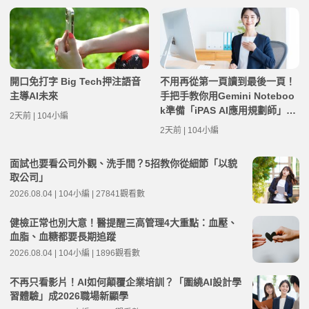
開口免打字 Big Tech押注語音
不用再從第一頁讀到最後一頁！
主導AI未來
手把手教你用Gemini Noteboo
k準備「iPAS AI應用規劃師」考
2天前 | 104小編
試筆記
2天前 | 104小編
面試也要看公司外觀、洗手間？5招教你從細節「以貌
取公司」
2026.08.04 | 104小編 | 27841觀看數
健檢正常也別大意！醫提醒三高管理4大重點：血壓、
血脂、血糖都要長期追蹤
2026.08.04 | 104小編 | 1896觀看數
不再只看影片！AI如何顛覆企業培訓？「圍繞AI設計學
習體驗」成2026職場新顯學