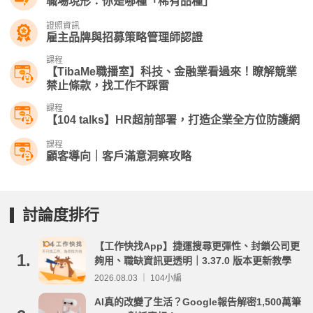
職場現形：你是哪種「稀有品種」
證照資訊
雇主品牌與招募策略管理師認證
課程
【TibaMe職播室】科技、金融業看過來！瞭解競業
禁止條款，找工作不踩雷
課程
【104 talks】HR超前部署，打造企業全方位防護網
課程
顧客導向｜客戶滿意洞察攻略
討論度排行
【工作快找App】捷運搜尋更彈性、封鎖公司更
1.
夠用、職缺資訊更透明｜3.37.0 版本更新教學
2026.08.03 ｜ 104小編
AI真的改變了生活？Google報告解密1,500萬筆