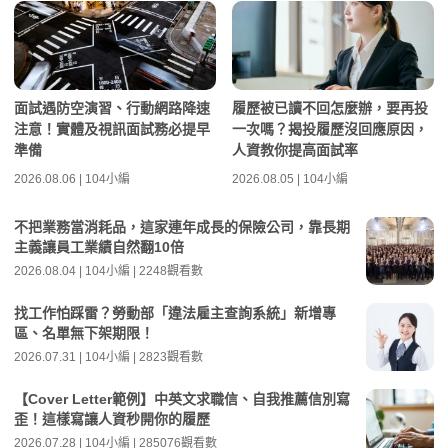
面試遇防空演習、行動網路降速
履歷被已讀不回怎麼辦，要再投
注意！實體及視訊面試務必提早
一次嗎？揭投履歷沒回應原因，
準備
人資教你提高面試率
2026.08.06 | 104小編
2026.08.05 | 104小編
不把業務當消耗品，這家連年成長的保險公司，靠長期
主義讓員工業績自然翻10倍
2026.08.04 | 104小編 | 2248觀看數
找工作怕踩雷？勞動部「違法雇主查詢系統」新增專
區、名單無下架期限！
2026.07.31 | 104小編 | 2823觀看數
【Cover Letter範例】中英文求職信、自我推薦信別寫
歪！這樣寫讓人資秒開你的履歷
2026.07.28 | 104小編 | 285076觀看數