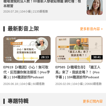
職場潛規則沒人教！00後新人慘被貼標籤 網吐槽：根
本陋習
2026.07.28 | 104小編 | 2135觀看數
最新影音上架
更多影音內容 >
28:13
30:41
EP619【#職涯】小心！無可取
EP585【#職場生存】「國王人
代，反而讓你無法接班！(#cc字
馬」來了，我該走嗎？！ (#cc
幕 ) | 104職涯診所Podcast
字幕 ) | 104職涯診所Podcast
2026.06.18 | 104小編 | 60觀看數
2026.02.09 | 104小編 | 20660觀看數
專題特輯
更多訂閱內容