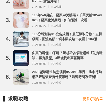
2.
Gemini對話真相！
2026.07.29 ｜ 104小編
115年5-6月統一發票中獎號碼，千萬獎號38548
3.
029！發票兌獎期限、如何領獎一次看
2026.07.27 ｜ 104小編
115分科測驗8/3公告成績！最低錄取分數、五標
4.
級距、回流名額、填志願攻略一次看｜104落點
分析
2026.08.03 ｜ 104小編
你真的看懂JD了嗎？解析矽谷求職邏輯「先有職
5.
缺，再有履歷」4區塊找出高薪籌碼
2026.08.03 ｜ 104小編
2026城鎮韌性防空演習8/7-8/13舉行！北中行動
6.
網路降速演練有什麼限制？演習時間及管制注意
事項整理
2026.08.03 ｜ 104小編
求職攻略
更多訂閱內容