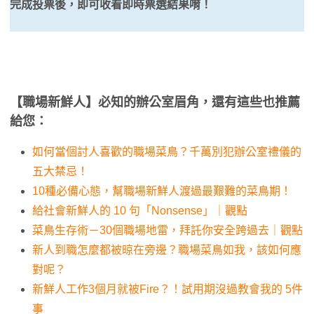
完成投票後，即可收看即時票選結果唷！
【職場新鮮人】必知的辦公室眉角，還有這些也推薦
給您：
如何當個討人喜歡的職場菜鳥？千萬別犯辦公室禮儀的
五大禁忌！
10種必備心態，幫職場新鮮人渡過最艱難的菜鳥期！
給社會新鮮人的 10 句「Nonsense」｜觀點
菜鳥生存術－30個職場地雷，拜託你安全跨過去｜觀點
新人到職怎麼都被晾在旁邊？職場菜鳥如我，該如何應
對呢？
新鮮人工作3個月就被Fire？！試用期沒過教會我的 5件
事