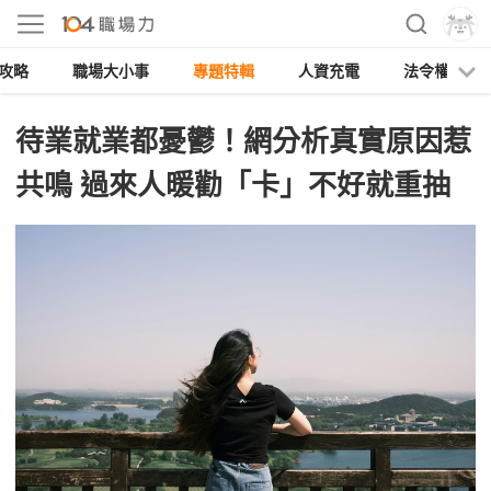
攻略
職場大小事
專題特輯
人資充電
法令權益
待業就業都憂鬱！網分析真實原因惹
共鳴 過來人暖勸「卡」不好就重抽