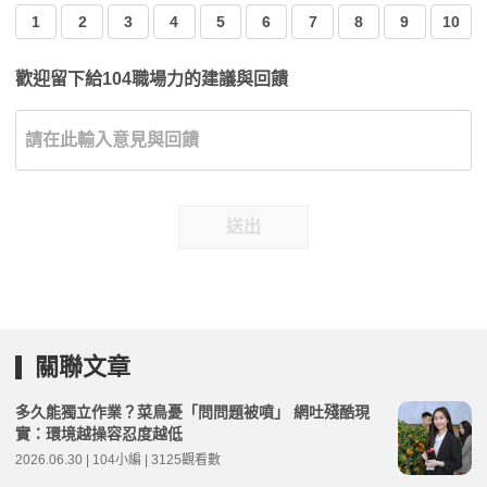
1
2
3
4
5
6
7
8
9
10
歡迎留下給104職場力的建議與回饋
送出
關聯文章
多久能獨立作業？菜鳥憂「問問題被噴」 網吐殘酷現
實：環境越操容忍度越低
2026.06.30 | 104小編 | 3125觀看數