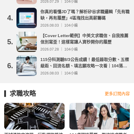
2026.07.29 ｜ 104小編
你真的看懂JD了嗎？解析矽谷求職邏輯「先有職
4.
缺，再有履歷」4區塊找出高薪籌碼
2026.08.03 ｜ 104小編
【Cover Letter範例】中英文求職信、自我推薦
5.
信別寫歪！這樣寫讓人資秒開你的履歷
2026.07.28 ｜ 104小編
115分科測驗8/3公告成績！最低錄取分數、五標
6.
級距、回流名額、填志願攻略一次看｜104落點
分析
2026.08.03 ｜ 104小編
求職攻略
更多訂閱內容