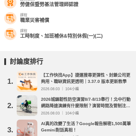
勞健保暨勞基法管理師認證
課程
職業災害補償
課程
工時制度、加班補休&特別休假(一)(二)
討論度排行
【工作快找App】捷運搜尋更彈性、封鎖公司更
1.
夠用、職缺資訊更透明｜3.37.0 版本更新教學
2026.08.03 ｜ 104小編
2026城鎮韌性防空演習8/7-8/13舉行！北中行動
2.
網路降速演練有什麼限制？演習時間及管制注意
事項整理
2026.08.03 ｜ 104小編
AI真的改變了生活？Google報告解密1,500萬筆
3.
Gemini對話真相！