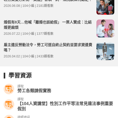
2026.06.08 | 104小編 | 2181觀看數
婚假有8天…他喊「離婚也該給假」 一票人贊成：比結
婚更麻煩
2026.07.22 | 104小編 | 1377觀看數
雇主違反勞動法令，勞工可逕自終止契約並要求資遣費
嗎？
2026.04.02 | 104小編 | 2433觀看數
學習資源
課程
勞工各類請假實務
課程
【104人資講堂】性別工作平等法常見違法事例重要
假別
證照資訊