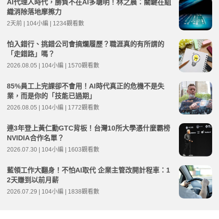
AI代理人時代，勝負不在AI多聰明！林之晨：關鍵在組
織消除落地摩擦力
2天前 | 104小編 | 1234觀看數
怕入錯行、挑錯公司會搞爛履歷？職涯真的有所謂的
「走錯路」嗎？
2026.08.05 | 104小編 | 1570觀看數
85%員工上完課卻不會用！AI時代真正的危機不是失
業，而是你的「技能已過期」
2026.08.05 | 104小編 | 1772觀看數
連3年登上黃仁勳GTC背板！台灣10所大學憑什麼霸榜
NVIDIA合作名單？
2026.07.30 | 104小編 | 1603觀看數
藍領工作大翻身！不怕AI取代 企業主管改開計程車：1
2天賺到以前月薪
2026.07.29 | 104小編 | 1838觀看數