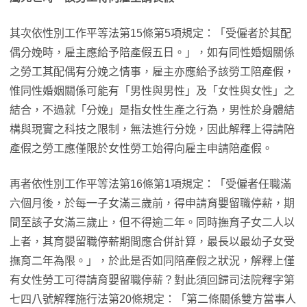
其次依性別工作平等法第15條第5項規定：「受僱者於其配
偶分娩時，雇主應給予陪產假五日。」，如有同性婚姻關係
之勞工其配偶有分娩之情事，雇主亦應給予該勞工陪產假，
惟同性婚姻關係可能有「男性與男性」及「女性與女性」之
結合，不過就「分娩」是指女性生產之行為，男性於身體結
構與現實之科技之限制，無法進行分娩，因此解釋上得請陪
產假之勞工應僅限於女性勞工始得向雇主申請陪產假。
再者依性別工作平等法第16條第1項規定：「受僱者任職滿
六個月後，於每一子女滿三歲前，得申請育嬰留職停薪，期
間至該子女滿三歲止，但不得逾二年。同時撫育子女二人以
上者，其育嬰留職停薪期間應合併計算，最長以最幼子女受
撫育二年為限。」，於此是否如同陪產假之狀況，解釋上僅
有女性勞工可得請育嬰留職停薪？對此須回歸司法院釋字第
七四八號解釋施行法第20條規定：「第二條關係雙方當事人