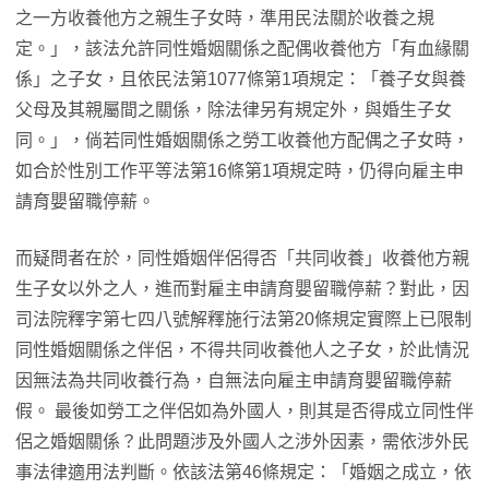
之一方收養他方之親生子女時，準用民法關於收養之規
定。」，該法允許同性婚姻關係之配偶收養他方「有血緣關
係」之子女，且依民法第1077條第1項規定：「養子女與養
父母及其親屬間之關係，除法律另有規定外，與婚生子女
同。」，倘若同性婚姻關係之勞工收養他方配偶之子女時，
如合於性別工作平等法第16條第1項規定時，仍得向雇主申
請育嬰留職停薪。
而疑問者在於，同性婚姻伴侶得否「共同收養」收養他方親
生子女以外之人，進而對雇主申請育嬰留職停薪？對此，因
司法院釋字第七四八號解釋施行法第20條規定實際上已限制
同性婚姻關係之伴侶，不得共同收養他人之子女，於此情況
因無法為共同收養行為，自無法向雇主申請育嬰留職停薪
假。 最後如勞工之伴侶如為外國人，則其是否得成立同性伴
侶之婚姻關係？此問題涉及外國人之涉外因素，需依涉外民
事法律適用法判斷。依該法第46條規定：「婚姻之成立，依