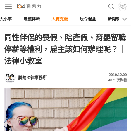
大小事
專題特輯
人資充電
法令權益
新聞現場
同性伴侶的喪假、陪產假、育嬰留職
停薪等權利，雇主該如何辦理呢？｜
法律小教室
2019.12.09
勝綸法律事務所
4825
次觀看