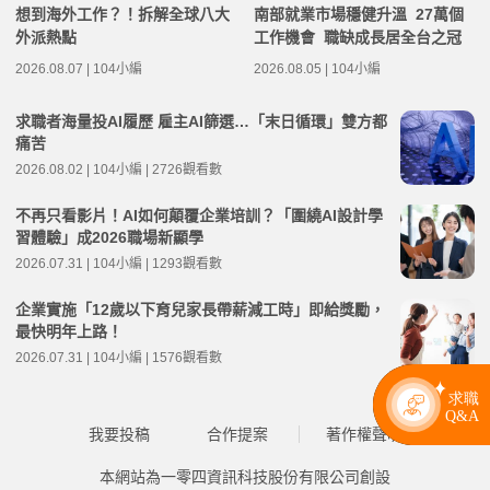
想到海外工作？！拆解全球八大
南部就業市場穩健升溫 27萬個
外派熱點
工作機會 職缺成長居全台之冠
2026.08.07 | 104小編
2026.08.05 | 104小編
求職者海量投AI履歷 雇主AI篩選…「末日循環」雙方都
痛苦
2026.08.02 | 104小編 | 2726觀看數
不再只看影片！AI如何顛覆企業培訓？「圍繞AI設計學
習體驗」成2026職場新顯學
2026.07.31 | 104小編 | 1293觀看數
企業實施「12歲以下育兒家長帶薪減工時」即給獎勵，
最快明年上路！
2026.07.31 | 104小編 | 1576觀看數
我要投稿
合作提案
著作權聲明
本網站為一零四資訊科技股份有限公司創設