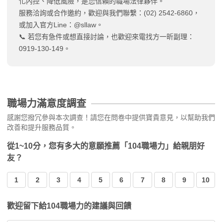
化內控、降低風險，是您信賴的職場法律夥伴。
服務洽詢或合作邀約，歡迎與我們聯繫：(02) 2542-6860，
或加入官方Line：@sllaw。
📞 若您有急件或想直接討論，也歡迎來電找方一昕副理：
0919-130-149。
職場力滿意度調查
感謝您撥冗參與本次調查！請您在問卷中提供寶貴意見，以幫助我們
改善和提升服務品質。
從1~10分，您有多大的意願推薦「104職場力」給親朋好
友？
1
2
3
4
5
6
7
8
9
10
歡迎留下給104職場力的建議與回饋