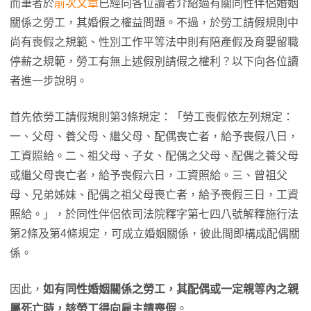
而筆者於
前次文章
已經向各位讀者介紹過有關同性伴侶婚姻
關係之勞工，其婚假之權益問題。不過，於勞工請假規則中
尚有喪假之規範、性別工作平等法中則有陪產假及育嬰留職
停薪之規範，勞工有無上述假別請假之權利？以下向各位讀
者進一步說明。
首先依勞工請假規則第3條規定：「勞工喪假依左列規定：
一、父母、養父母、繼父母、配偶喪亡者，給予喪假八日，
工資照給。二、祖父母、子女、配偶之父母、配偶之養父母
或繼父母喪亡者，給予喪假六日，工資照給。三、曾祖父
母、兄弟姊妹、配偶之祖父母喪亡者，給予喪假三日，工資
照給。」，於同性伴侶依司法院釋字第七四八號解釋施行法
第2條及第4條規定，可成立婚姻關係，彼此間即構成配偶關
係。
因此，
如有同性婚姻關係之勞工，其配偶或一定親等內之親
屬死亡時，該勞工得向雇主請喪假
。