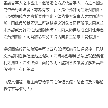
各該當事人之本國法。但結婚之方式依當事人一方之本國法
或依舉行地法者，亦為有效。」，是否允許同性婚姻關係，
涉及婚姻成立之實質要件判斷，須依雙方當事人之本國法判
斷，因此假設我國勞工所欲結婚之對象其國籍所屬之國家並
未承認或允許同性婚姻關係時，則兩人仍無法成立同性伴侶
之婚姻關係，同時將影響勞工得否向雇主請求上開假別。
婚姻關係於司法院釋字第七四八號解釋施行法通過後，已明
文承認同性伴侶結婚之權利，同時亦影響勞動法上就配偶權
利之判斷，希望透過上面的說明，能讓各位讀者了解於具體
假別中，有何差異！
（原文標題：雇主應否給予同性伴侶喪假、陪產假及育嬰留
職停薪等權利？）