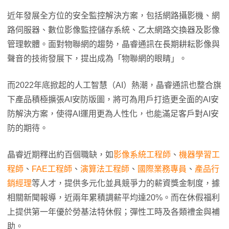
近年發展全方位的安全監控解決方案，包括網路攝影機、網
路伺服器、數位影像監控儲存系統、乙太網路交換器及影像
管理軟體。面對物聯網的趨勢，晶睿通訊在長期耕耘影像與
聲音的技術發展下，提出成為「物聯網的眼睛」。
而2022年底掀起的人工智慧（AI）熱潮，晶睿通訊也整合旗
下產品積極擴張AI安防版圖，將可為用戶打造更全面的AI安
防解決方案，使得AI運用更為人性化，也能滿足客戶對AI安
防的期待。
晶睿近期釋出約百個職缺，如
影像系統工程師
、
機器學習工
程師
、
FAE工程師
、
演算法工程師
、
國際業務專員
、
產品行
銷經理
等人才，提供多元化並具競爭力的薪資獎金制度，據
相關新聞報導，近兩年累積調薪平均達20%。而在休假福利
上提供第一年優於勞基法特休假；彈性工時及各類禮金與補
助。