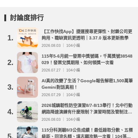
討論度排行
【工作快找App】捷運搜尋更彈性、封鎖公司更
1.
夠用、職缺資訊更透明｜3.37.0 版本更新教學
2026.08.03 ｜ 104小編
115年5-6月統一發票中獎號碼，千萬獎號38548
2.
029！發票兌獎期限、如何領獎一次看
2026.07.27 ｜ 104小編
AI真的改變了生活？Google報告解密1,500萬筆
3.
Gemini對話真相！
2026.07.29 ｜ 104小編
2026城鎮韌性防空演習8/7-8/13舉行！北中行動
4.
網路降速演練有什麼限制？演習時間及管制注意
事項整理
2026.08.03 ｜ 104小編
115分科測驗8/3公告成績！最低錄取分數、五標
5.
級距、回流名額、填志願攻略一次看｜104落點