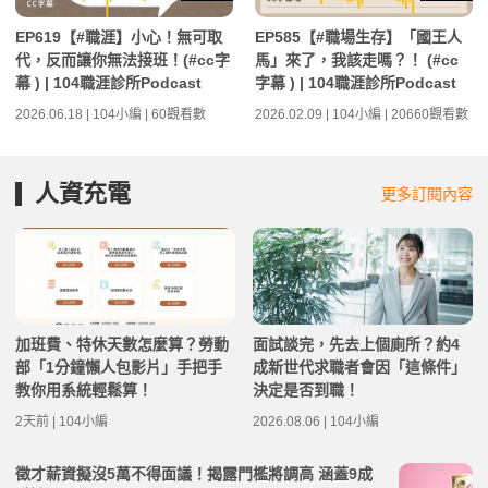
EP619【#職涯】小心！無可取
EP585【#職場生存】「國王人
代，反而讓你無法接班！(#cc字
馬」來了，我該走嗎？！ (#cc
幕 ) | 104職涯診所Podcast
字幕 ) | 104職涯診所Podcast
2026.06.18 | 104小編 | 60觀看數
2026.02.09 | 104小編 | 20660觀看數
人資充電
更多訂閱內容
加班費、特休天數怎麼算？勞動
面試談完，先去上個廁所？約4
部「1分鐘懶人包影片」手把手
成新世代求職者會因「這條件」
教你用系統輕鬆算！
決定是否到職！
2天前 | 104小編
2026.08.06 | 104小編
徵才薪資擬沒5萬不得面議！揭露門檻將調高 涵蓋9成