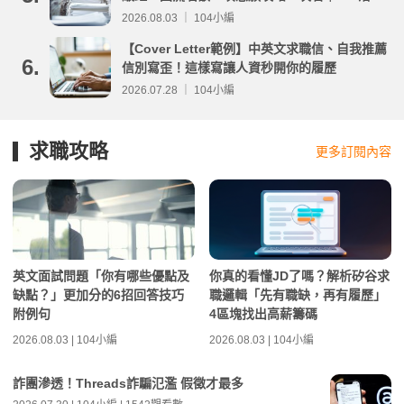
分析
2026.08.03 ｜ 104小編
【Cover Letter範例】中英文求職信、自我推薦
6.
信別寫歪！這樣寫讓人資秒開你的履歷
2026.07.28 ｜ 104小編
求職攻略
更多訂閱內容
英文面試問題「你有哪些優點及
你真的看懂JD了嗎？解析矽谷求
缺點？」更加分的6招回答技巧
職邏輯「先有職缺，再有履歷」
附例句
4區塊找出高薪籌碼
2026.08.03 | 104小編
2026.08.03 | 104小編
詐團滲透！Threads詐騙氾濫 假徵才最多