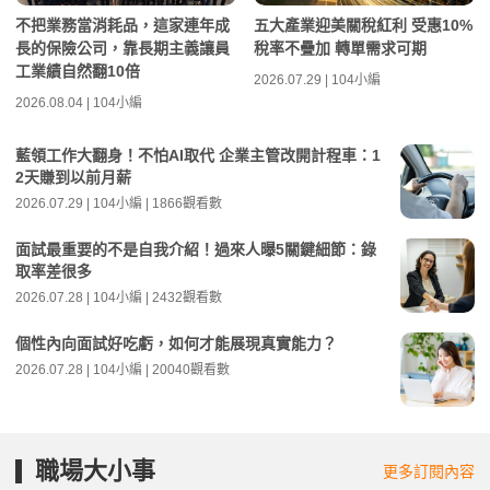
不把業務當消耗品，這家連年成
五大產業迎美關稅紅利 受惠10%
長的保險公司，靠長期主義讓員
稅率不疊加 轉單需求可期
工業績自然翻10倍
2026.07.29 | 104小編
2026.08.04 | 104小編
藍領工作大翻身！不怕AI取代 企業主管改開計程車：1
2天賺到以前月薪
2026.07.29 | 104小編 | 1866觀看數
面試最重要的不是自我介紹！過來人曝5關鍵細節：錄
取率差很多
2026.07.28 | 104小編 | 2432觀看數
個性內向面試好吃虧，如何才能展現真實能力？
2026.07.28 | 104小編 | 20040觀看數
職場大小事
更多訂閱內容