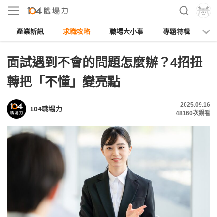
產業新訊
求職攻略
職場大小事
專題特輯
人
面試遇到不會的問題怎麼辦？4招扭
轉把「不懂」變亮點
2025.09.16
104職場力
48160
次觀看