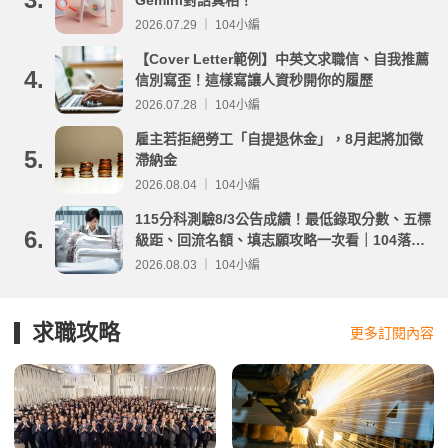
2026.07.29 ｜ 104小編
【Cover Letter範例】中英文求職信、自我推薦
4.
信別寫歪！這樣寫讓人資秒開你的履歷
2026.07.28 ｜ 104小編
雇主若拒絕勞工「自提退休金」，8月起將加徵
5.
滯納金
2026.08.04 ｜ 104小編
115分科測驗8/3公告成績！最低錄取分數、五標
6.
級距、回流名額、填志願攻略一次看｜104落點
分析
2026.08.03 ｜ 104小編
求職攻略
更多訂閱內容