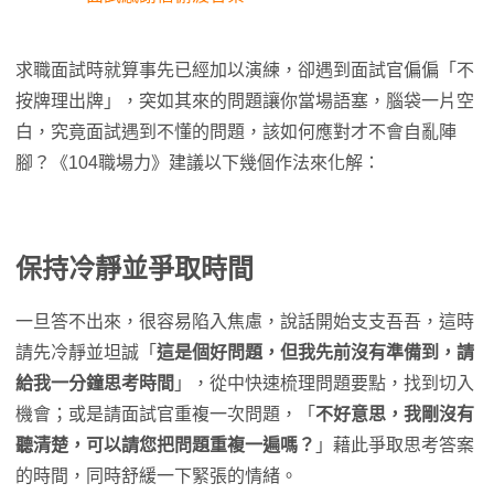
求職面試時就算事先已經加以演練，卻遇到面試官偏偏「不
按牌理出牌」，突如其來的問題讓你當場語塞，腦袋一片空
白，究竟面試遇到不懂的問題，該如何應對才不會自亂陣
腳？《104職場力》建議以下幾個作法來化解：
保持冷靜並爭取時間
一旦答不出來，很容易陷入焦慮，說話開始支支吾吾，這時
請先冷靜並坦誠「
這是個好問題，但我先前沒有準備到，請
給我一分鐘思考時間
」，從中快速梳理問題要點，找到切入
機會；或是請面試官重複一次問題，「
不好意思，我剛沒有
聽清楚，可以請您把問題重複一遍嗎？
」藉此爭取思考答案
的時間，同時舒緩一下緊張的情緒。