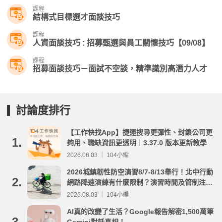
課程
結構式目標選才面談技巧
課程
人資面談技巧 : 招募甄選與員工關懷技巧【09/08】
課程
招募面談技巧－面試不空談，精準識別高潛力人才
討論度排行
【工作快找App】捷運搜尋更彈性、封鎖公司更
1.
夠用、職缺資訊更透明｜3.37.0 版本更新教學
2026.08.03 ｜ 104小編
2026城鎮韌性防空演習8/7-8/13舉行！北中行動
2.
網路降速演練有什麼限制？演習時間及管制注意
事項整理
2026.08.03 ｜ 104小編
AI真的改變了生活？Google報告解密1,500萬筆
3.
Gemini對話真相！