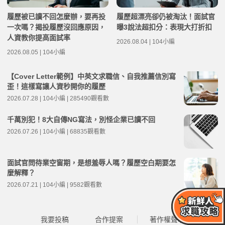
履歷被已讀不回怎麼辦，要再投
履歷超漂亮卻仍被淘汰！面試官
一次嗎？揭投履歷沒回應原因，
曝3說法超扣分：表現大打折扣
人資教你提高面試率
2026.08.04 | 104小編
2026.08.05 | 104小編
【Cover Letter範例】中英文求職信、自我推薦信別寫
歪！這樣寫讓人資秒開你的履歷
2026.07.28 | 104小編 | 285490觀看數
千萬別犯！8大自傳NG寫法，別怪企業已讀不回
2026.07.26 | 104小編 | 68835觀看數
面試官問待業空窗期，是想羞辱人嗎？履歷空白期要怎
麼解釋？
2026.07.21 | 104小編 | 9582觀看數
我要投稿
合作提案
著作權聲明