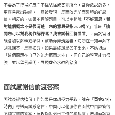
不要為了博得好感而不懂裝懂或答非所問，當你愈說愈多，
更容易露出破綻，一旦被發現，反而敗光前面累積的好感
值。相反的，如果不理解題目，可以主動說
「不好意思，我
對這個概念不是很清楚，您的意思是指○○○嗎？
」或是「
請
問您可以幫我稍作解釋嗎？我會試著回答看看
」，面試官可
能會加以解釋或舉例，幫助你釐清題義，切勿在一知半解下
胡亂回答，反而扣分。如果最終還是答不出來，不妨坦誠
「這個問題在自己的能力範圍之外」，但自己的學習能力很
強，並以舉例說明，展現虛心求教的態度。
面試感謝信偷渡答案
面試後評估這份工作如果是你想極力爭取，請在
「黃金24小
時內」
寄送面試感謝信，中間可以偷渡你在面試中自認答得
不夠完整的答案，展現你對這份工作的積極度，增加面試官