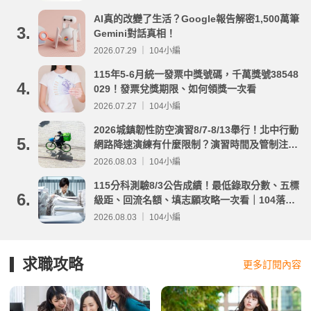
AI真的改變了生活？Google報告解密1,500萬筆
3.
Gemini對話真相！
2026.07.29 ｜ 104小編
115年5-6月統一發票中獎號碼，千萬獎號38548
4.
029！發票兌獎期限、如何領獎一次看
2026.07.27 ｜ 104小編
2026城鎮韌性防空演習8/7-8/13舉行！北中行動
5.
網路降速演練有什麼限制？演習時間及管制注意
事項整理
2026.08.03 ｜ 104小編
115分科測驗8/3公告成績！最低錄取分數、五標
6.
級距、回流名額、填志願攻略一次看｜104落點
分析
2026.08.03 ｜ 104小編
求職攻略
更多訂閱內容