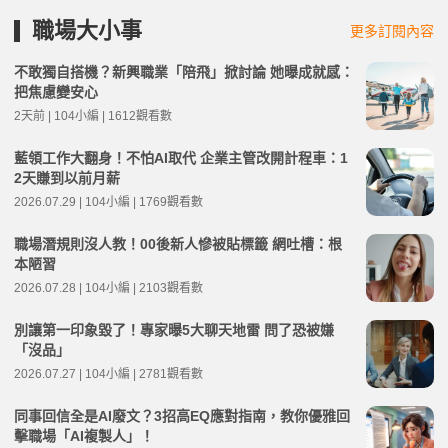
職場大小事
更多訂閱內容
不敢獨自搭機？新興職業「陪飛」掀討論 她曝成就感：
把焦慮變安心
2天前 | 104小編 | 1612觀看數
藍領工作大翻身！不怕AI取代 企業主管改開計程車：1
2天賺到以前月薪
2026.07.29 | 104小編 | 1769觀看數
職場潛規則沒人教！00後新人慘被貼標籤 網吐槽：根
本陋習
2026.07.28 | 104小編 | 2103觀看數
別讓第一印象毀了！專家曝5大聊天地雷 問了恐被嫌
「沒品」
2026.07.27 | 104小編 | 2781觀看數
同事回信全是AI廢文？3招高EQ應對指南，教你優雅回
擊職場「AI複製人」！