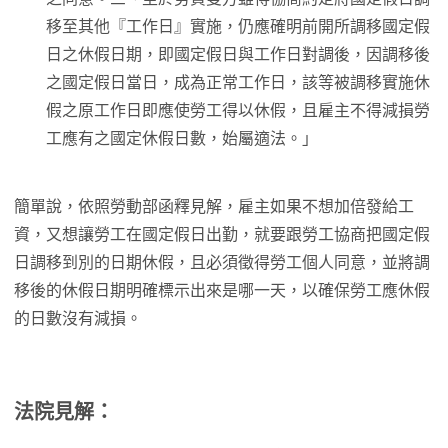
移至其他『工作日』實施，仍應確明前開所調移國定假
日之休假日期，即國定假日與工作日對調後，因調移後
之國定假日當日，成為正常工作日，該等被調移實施休
假之原工作日即應使勞工得以休假，且雇主不得減損勞
工應有之國定休假日數，始屬適法。」
簡單說，依照勞動部函釋見解，雇主如果不想加倍發給工
資，又想讓勞工在國定假日出勤，就要跟勞工協商把國定假
日調移到別的日期休假，且必須徵得勞工個人同意，並將調
移後的休假日期明確標示出來是哪一天，以確保勞工應休假
的日數沒有減損。
法院見解：