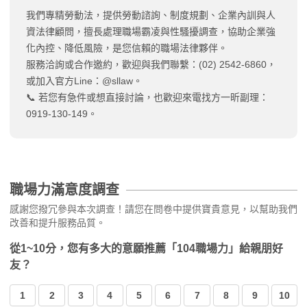
我們專精勞動法，提供勞動諮詢、制度規劃、企業內訓與人
資法律顧問，擅長處理職場霸凌與性騷擾調查，協助企業強
化內控、降低風險，是您信賴的職場法律夥伴。
服務洽詢或合作邀約，歡迎與我們聯繫：(02) 2542-6860，
或加入官方Line：@sllaw。
📞 若您有急件或想直接討論，也歡迎來電找方一昕副理：
0919-130-149。
職場力滿意度調查
感謝您撥冗參與本次調查！請您在問卷中提供寶貴意見，以幫助我們
改善和提升服務品質。
從1~10分，您有多大的意願推薦「104職場力」給親朋好
友？
1
2
3
4
5
6
7
8
9
10