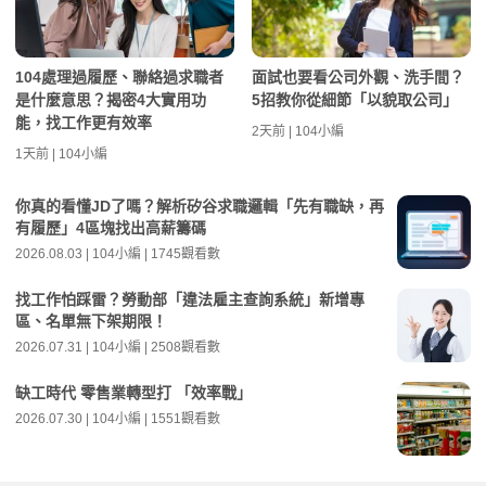
104處理過履歷、聯絡過求職者
面試也要看公司外觀、洗手間？
是什麼意思？揭密4大實用功
5招教你從細節「以貌取公司」
能，找工作更有效率
2天前 | 104小編
1天前 | 104小編
你真的看懂JD了嗎？解析矽谷求職邏輯「先有職缺，再
有履歷」4區塊找出高薪籌碼
2026.08.03 | 104小編 | 1745觀看數
找工作怕踩雷？勞動部「違法雇主查詢系統」新增專
區、名單無下架期限！
2026.07.31 | 104小編 | 2508觀看數
缺工時代 零售業轉型打 「效率戰」
2026.07.30 | 104小編 | 1551觀看數