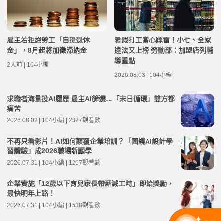
雇主若拒絕勞工「自提退休
暑假打工當心踩雷！小七、全家
金」，8月起將加徵滯納金
違法又上榜 勞動部：加盟店列輔
導重點
2天前 | 104小編
2026.08.03 | 104小編
求職者海量投AI履歷 雇主AI篩選…「末日循環」雙方都
痛苦
2026.08.02 | 104小編 | 2327觀看數
不再只看影片！AI如何顛覆企業培訓？「圍繞AI設計學
習體驗」成2026職場新顯學
2026.07.31 | 104小編 | 1267觀看數
企業實施「12歲以下育兒家長帶薪減工時」即給獎勵，
最快明年上路！
2026.07.31 | 104小編 | 1538觀看數