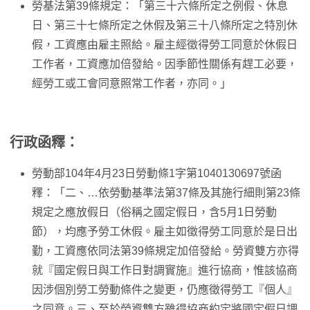
勞基法第39條規定：「第三十六條所定之例假、休息
日、第三十七條所定之休假及第三十八條所定之特別休
假，工資應由雇主照給。雇主經徵得勞工同意於休假日
工作者，工資應加倍發給。因季節性關係有趕工必要，
經勞工或工會同意照常工作者，亦同。」
行政函釋：
勞動部104年4月23日勞動條1字第1040130697號函
釋：「二、…依勞動基準法第37條及其施行細則第23條
規定之應放假日（俗稱之國定假日，含5月1日勞動
節），均應予勞工休假。雇主如徵得勞工同意於是日出
勤，工資應依同法第39條規定加倍發給。勞資雙方亦得
就『國定假日與工作日對調實施』進行協商，惟該協商
因涉個別勞工勞動條件之變更，仍應徵得勞工『個人』
之同意。三、至於勞資雙方雖得協商約定將國定假日調