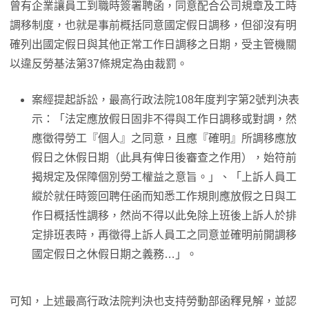
曾有企業讓員工到職時簽署聘函，同意配合公司規章及工時
調移制度，也就是事前概括同意國定假日調移，但卻沒有明
確列出國定假日與其他正常工作日調移之日期，受主管機關
以違反勞基法第37條規定為由裁罰。
案經提起訴訟，最高行政法院108年度判字第2號判決表
示：「法定應放假日固非不得與工作日調移或對調，然
應徵得勞工『個人』之同意，且應『確明』所調移應放
假日之休假日期（此具有俾日後審查之作用），始符前
揭規定及保障個別勞工權益之意旨。」、「上訴人員工
縱於就任時簽回聘任函而知悉工作規則應放假之日與工
作日概括性調移，然尚不得以此免除上班後上訴人於排
定排班表時，再徵得上訴人員工之同意並確明前開調移
國定假日之休假日期之義務…」。
可知，上述最高行政法院判決也支持勞動部函釋見解，並認