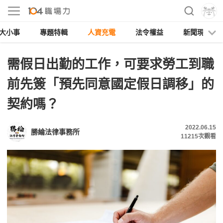
大小事
專題特輯
人資充電
法令權益
新聞現場
需假日出勤的工作，可要求勞工到職
前先簽「預先同意國定假日調移」的
契約嗎？
2022.06.15
勝綸法律事務所
11215
次觀看