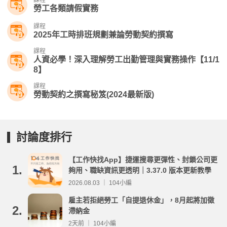
課程
勞工各類請假實務
課程
2025年工時排班規劃兼論勞動契約撰寫
課程
人資必學！深入理解勞工出勤管理與實務操作【11/1
8】
課程
勞動契約之撰寫秘笈(2024最新版)
討論度排行
【工作快找App】捷運搜尋更彈性、封鎖公司更
1.
夠用、職缺資訊更透明｜3.37.0 版本更新教學
2026.08.03 ｜ 104小編
雇主若拒絕勞工「自提退休金」，8月起將加徵
2.
滯納金
2天前 ｜ 104小編