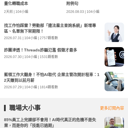
量化轉職成本
附例句
2天前 | 104小編
2026.08.03 | 104小編
找工作怕踩雷？勞動部「違法雇主查詢系統」新增專
區、名單無下架期限！
2026.07.31 | 104小編 | 2757觀看數
詐團滲透！Threads詐騙氾濫 假徵才最多
2026.07.30 | 104小編 | 1531觀看數
藍領工作大翻身！不怕AI取代 企業主管改開計程車：1
2天賺到以前月薪
2026.07.29 | 104小編 | 1814觀看數
職場大小事
更多訂閱內容
85%員工上完課卻不會用！AI時代真正的危機不是失
業，而是你的「技能已過期」