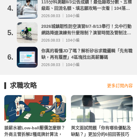
115分科測驗8/3公告成績！最低錄取分數、五標
4.
級距、回流名額、填志願攻略一次看｜104落點
分析
2026.08.03 ｜ 104小編
2026城鎮韌性防空演習8/7-8/13舉行！北中行動
5.
網路降速演練有什麼限制？演習時間及管制注意
事項整理
2026.08.03 ｜ 104小編
你真的看懂JD了嗎？解析矽谷求職邏輯「先有職
6.
缺，再有履歷」4區塊找出高薪籌碼
2026.08.03 ｜ 104小編
求職攻略
更多訂閱內容
談薪水被Low-ball壓價怎麼辦？
英文面試問題「你有哪些優點及
外商主管拆解2種底牌計算法，
缺點？」更加分的6招回答技巧