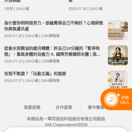
外派熱點
業
1天前 | 104小編
2026.07.30 | 104小編
為什麼你明明很努力，卻總覺得自己不夠好？心理師教
你與焦慮共處
2026.07.20 | 104小編 | 1185觀看數
從香水到精油的歲月轉變：許自己10分鐘的「暫停時
間」，重啟身體的自癒力 ft. 國際芳療講師米露 | 高年
級不打烊 x 用 AI 點亮第二人生 EP281
2026.07.14 | 104小編 | 1299觀看數
有假不敢請？「出勤主義」的風險
2026.07.07 | 104小編 | 1864觀看數
我要投稿
合作提案
著作權聲明
本網站為一零四資訊科技股份有限公司創設
104 Corporation©2026