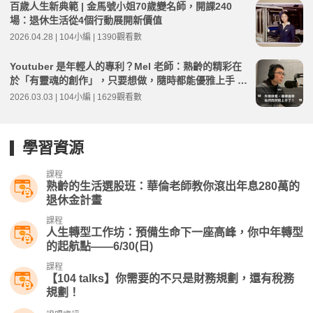
百歲人生新典範 | 金馬號小姐70歲變名師，開課240
場：退休生活從4個行動展開新價值
2026.04.28 | 104小編 | 1390觀看數
Youtuber 是年輕人的專利？Mel 老師：熟齡的精彩在
於「有靈魂的創作」，只要想做，隨時都能優雅上手 ft.
104高年級老師 Mel | 高年級不打烊 x 用 AI 點亮第二人
2026.03.03 | 104小編 | 1629觀看數
生 EP262
學習資源
課程
熟齡的生活選股班：華倫老師教你滾出年息280萬的
退休金計畫
課程
人生轉型工作坊：預備生命下一座高峰，你中年轉型
的起航點——6/30(日)
課程
【104 talks】你需要的不只是財務規劃，還有稅務
規劃！