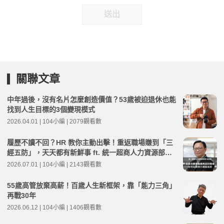
送出
關聯文章
中年過後，沒有名片怎麼創造價值？53歲被迫退休也能
找到人生目標的3個變現模式
2026.04.01 | 104小編 | 2079觀看數
履歷不讀不回？HR 教你主動出擊！重返職場賺到「三
經五防」，天天都有新鮮事 ft. 統一超商人力資源部經
理 林宸碩 | 高年級不打烊 x 用 AI 點亮第二人生 EP279
2026.07.01 | 104小編 | 2143觀看數
55歲高管放棄高薪！百歲人生新框架，靠「能力三角」
再戰30年
2026.06.12 | 104小編 | 1406觀看數