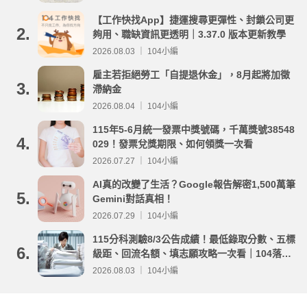
【工作快找App】捷運搜尋更彈性、封鎖公司更
2.
夠用、職缺資訊更透明｜3.37.0 版本更新教學
2026.08.03 ｜ 104小編
雇主若拒絕勞工「自提退休金」，8月起將加徵
3.
滯納金
2026.08.04 ｜ 104小編
115年5-6月統一發票中獎號碼，千萬獎號38548
4.
029！發票兌獎期限、如何領獎一次看
2026.07.27 ｜ 104小編
AI真的改變了生活？Google報告解密1,500萬筆
5.
Gemini對話真相！
2026.07.29 ｜ 104小編
115分科測驗8/3公告成績！最低錄取分數、五標
6.
級距、回流名額、填志願攻略一次看｜104落點
分析
2026.08.03 ｜ 104小編