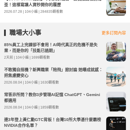
歪！這樣寫讓人資秒開你的履歷
2026.07.28 | 104小編 | 284835觀看數
職場大小事
更多訂閱內容
85%員工上完課卻不會用！AI時代真正的危機不是失
業，而是你的「技能已過期」
2天前 | 104小編 | 1699觀看數
不敢獨自搭機？新興職業「陪飛」掀討論 她曝成就感：
把焦慮變安心
2026.08.04 | 104小編 | 1630觀看數
常答非所問？教你3步管理AI記憶 ChatGPT、Gemini
都適用
2026.08.04 | 104小編 | 1859觀看數
連3年登上黃仁勳GTC背板！台灣10所大學憑什麼霸榜
NVIDIA合作名單？