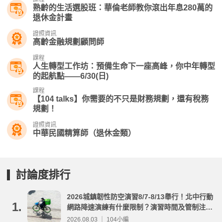
熟齡的生活選股班：華倫老師教你滾出年息280萬的
退休金計畫
證照資訊
高齡金融規劃顧問師
課程
人生轉型工作坊：預備生命下一座高峰，你中年轉型
的起航點——6/30(日)
課程
【104 talks】你需要的不只是財務規劃，還有稅務
規劃！
證照資訊
中華民國精算師（退休金類）
討論度排行
2026城鎮韌性防空演習8/7-8/13舉行！北中行動
1.
網路降速演練有什麼限制？演習時間及管制注意
事項整理
2026.08.03 ｜ 104小編