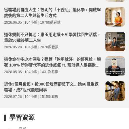
從職場到自由人生：筱明的「不委屈」退休學，開啟50
歲後的第二人生與新生活方式
2026.06.05 | 104小編 | 19790觀看數
退休規劃不只養老：惠玉用走讀＋AI學習找回生活感，
重啟50歲後第二人生
2026.05.29 | 104小編 | 2078觀看數
退休金存多少才保險？翻轉「夠用就好」的舊思維，解
密 100% 所得替代率的退休底氣 ft. 理財達人畢德歐夫 |
高年級不打烊 x 用 AI 點亮第二人生 EP271
2026.05.05 | 104小編 | 1431觀看數
退休3個月後悔，投300份履歷卻沒下文…她66歲重返
職場，成Z世代最暖同事
2026.07.26 | 104小編 | 1515觀看數
學習資源
課程