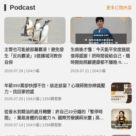
Podcast
更多訂閱內容
主管也可能被部屬霸凌！避免發
生病後才懂：今天能平安度過就
生「反向霸凌」3道護城河教你
值得感謝！把時間留給自己，隨
自保
時開始照顧健康都不嫌晚 ft. 資
深醫藥記者王瑞玲 | 高年級不打
2026.07.28 | 104小編
2026.07.21 | 104小編
烊 x 用 AI 點亮第二人生 EP282
年薪350萬卻快撐不住，該走該留？心理師教你辨識壓
力、找回掌控感
2026.07.20 | 104小編 | 1350觀看數
從香水到精油的歲月轉變：許自己10分鐘的「暫停時
間」，重啟身體的自癒力 ft. 國際芳療講師米露 | 高年
級不打烊 x 用 AI 點亮第二人生 EP281
2026.07.14 | 104小編 | 1298觀看數