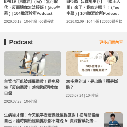
EP619【#職涯】小心！無可取
EP585【#職場生存】「國王人
代，反而讓你無法接班！(#cc字
馬」來了，我該走嗎？！ (#cc
幕 ) | 104職涯診所Podcast
字幕 ) | 104職涯診所Podcast
2026.06.18 | 104小編 | 60觀看數
2026.02.09 | 104小編 | 20660觀看數
Podcast
更多訂閱內容
主管也可能被部屬霸凌！避免發
30多歲外派，是出路？還是斷
生「反向霸凌」3道護城河教你
點？
自保
2026.07.24 | 104小編
2026.07.28 | 104小編
生病後才懂：今天能平安度過就值得感謝！把時間留給
自己，隨時開始照顧健康都不嫌晚 ft. 資深醫藥記者王
瑞玲 | 高年級不打烊 x 用 AI 點亮第二人生 EP282