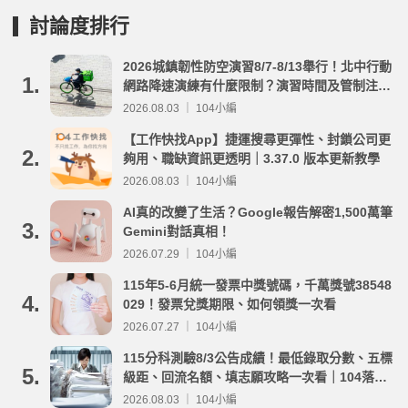
討論度排行
2026城鎮韌性防空演習8/7-8/13舉行！北中行動
1.
網路降速演練有什麼限制？演習時間及管制注意
事項整理
2026.08.03 ｜ 104小編
【工作快找App】捷運搜尋更彈性、封鎖公司更
2.
夠用、職缺資訊更透明｜3.37.0 版本更新教學
2026.08.03 ｜ 104小編
AI真的改變了生活？Google報告解密1,500萬筆
3.
Gemini對話真相！
2026.07.29 ｜ 104小編
115年5-6月統一發票中獎號碼，千萬獎號38548
4.
029！發票兌獎期限、如何領獎一次看
2026.07.27 ｜ 104小編
115分科測驗8/3公告成績！最低錄取分數、五標
5.
級距、回流名額、填志願攻略一次看｜104落點
分析
2026.08.03 ｜ 104小編