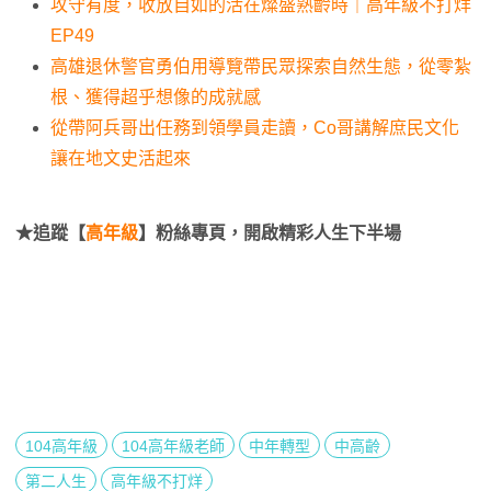
攻守有度，收放自如的活在燦盛熟齡時｜高年級不打烊
EP49
高雄退休警官勇伯用導覽帶民眾探索自然生態，從零紮
根、獲得超乎想像的成就感
從帶阿兵哥出任務到領學員走讀，Co哥講解庶民文化
讓在地文史活起來
★追蹤【
高年級
】粉絲專頁，開啟精彩人生下半場
104高年級
104高年級老師
中年轉型
中高齡
第二人生
高年級不打烊