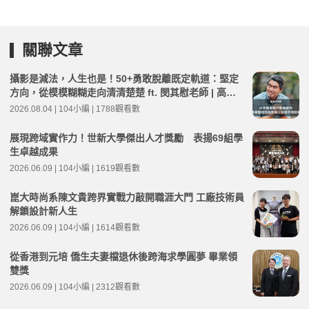
關聯文章
攝影是減法，人生也是！50+勇敢脫離既定軌道：堅定
方向，從模模糊糊走向清清楚楚 ft. 閔其慰老師 | 高年
級不打烊 x 用 AI 點亮第二人生 EP284
2026.08.04 | 104小編 | 1788觀看數
展現跨域實作力！世新大學傑出人才獎勵 表揚69組學
生卓越成果
2026.06.09 | 104小編 | 1619觀看數
崑大時尚系陳文貴跨界實戰力敲開職涯大門 工廠技術員
解鎖設計新人生
2026.06.09 | 104小編 | 1614觀看數
從香港到元培 僑生夫妻檔退休後跨海求學圓夢 畢業領
雙獎
2026.06.09 | 104小編 | 2312觀看數