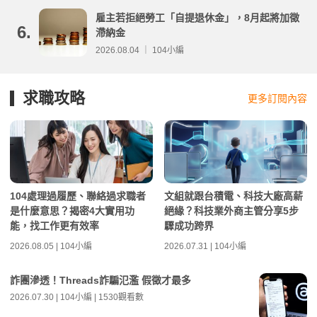
雇主若拒絕勞工「自提退休金」，8月起將加徵
6.
滯納金
2026.08.04 ｜ 104小編
求職攻略
更多訂閱內容
104處理過履歷、聯絡過求職者
文組就跟台積電、科技大廠高薪
是什麼意思？揭密4大實用功
絕緣？科技業外商主管分享5步
能，找工作更有效率
驟成功跨界
2026.08.05 | 104小編
2026.07.31 | 104小編
詐團滲透！Threads詐騙氾濫 假徵才最多
2026.07.30 | 104小編 | 1530觀看數